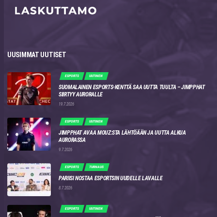
UUSIMMAT UUTISET
ESPORTS
UUTINEN
SUOMALAINEN ESPORTS-KENTTÄ SAA UUTTA TUULTA – JIMPPHAT
SIIRTYY AURORALLE
19.7.2026
ESPORTS
UUTINEN
JIMPPHAT AVAA MOUZ:STA LÄHTÖÄÄN JA UUTTA ALKUA
AURORASSA
9.7.2026
ESPORTS
TURNAUS
PARIISI NOSTAA ESPORTSIN UUDELLE LAVALLE
8.7.2026
ESPORTS
UUTINEN