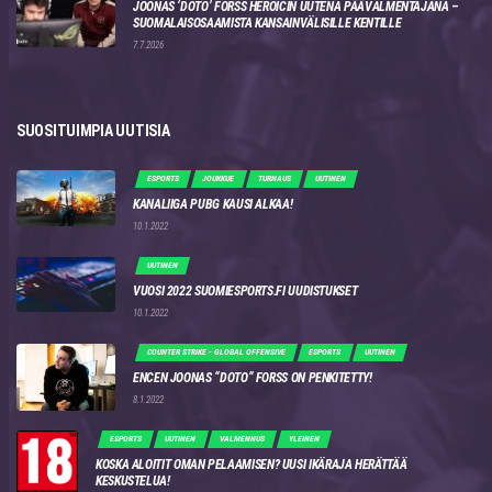
JOONAS ‘DOTO’ FORSS HEROICIN UUTENA PÄÄVALMENTAJANA –
SUOMALAISOSAAMISTA KANSAINVÄLISILLE KENTILLE
7.7.2026
SUOSITUIMPIA UUTISIA
ESPORTS
JOUKKUE
TURNAUS
UUTINEN
KANALIIGA PUBG KAUSI ALKAA!
10.1.2022
UUTINEN
VUOSI 2022 SUOMIESPORTS.FI UUDISTUKSET
10.1.2022
COUNTER STRIKE - GLOBAL OFFENSIVE
ESPORTS
UUTINEN
ENCEN JOONAS “DOTO” FORSS ON PENKITETTY!
8.1.2022
ESPORTS
UUTINEN
VALMENNUS
YLEINEN
KOSKA ALOITIT OMAN PELAAMISEN? UUSI IKÄRAJA HERÄTTÄÄ
KESKUSTELUA!