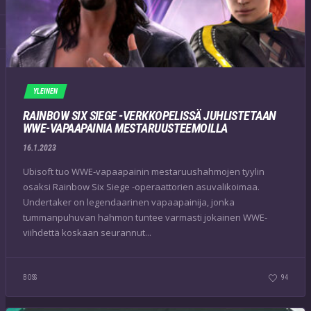
YLEINEN
RAINBOW SIX SIEGE -VERKKOPELISSÄ JUHLISTETAAN
WWE-VAPAAPAINIA MESTARUUSTEEMOILLA
16.1.2023
Ubisoft tuo WWE-vapaapainin mestaruushahmojen tyylin
osaksi Rainbow Six Siege -operaattorien asuvalikoimaa.
Undertaker on legendaarinen vapaapainija, jonka
tummanpuhuvan hahmon tuntee varmasti jokainen WWE-
viihdettä koskaan seurannut...
BOSS
94