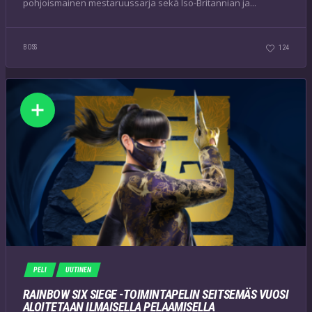
pohjoismainen mestaruussarja sekä Iso-Britannian ja...
BOSS
124
PELI
UUTINEN
RAINBOW SIX SIEGE -TOIMINTAPELIN SEITSEMÄS VUOSI
ALOITETAAN ILMAISELLA PELAAMISELLA