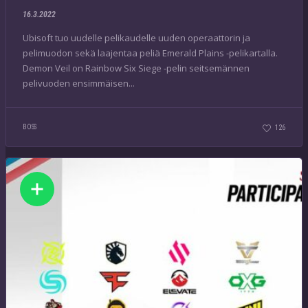
16.3.2022
Ubisoft tuo uudelle pelikaudelle uuden operaattorin ja
pelimuodon sekä laajentaa peliä Emerald Plains -pelikartalla.
Demon Veil on Rainbow Six Siege -pelin seitsemännen
pelivuoden ensimmäisen...
BOSS
126