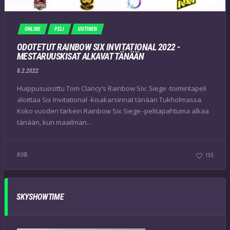
ONLINE
PELI
UUTINEN
ODOTETUT RAINBOW SIX INVITATIONAL 2022 -
MESTARUUSKISAT ALKAVAT TÄNÄÄN
8.2.2022
Huippusuosittu Tom Clancy’s Rainbow Six: Siege -toimintapeli
aloittaa Six Invitational -kisakarsinnat tänään Tukholmassa.
Koko vuoden tärkein Rainbow Six Siege -pelitapahtuma alkaa
tänään, kun maailman...
BOSS
135
SKYSHOWTIME