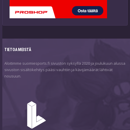
TIETOA MEISTÄ
Aloitimme suomiesports.fi sivuston syksyllä 2020 ja joulukuun alussa
sivuston sisältökehitys pääsi vauhtiin ja kävijämäärät lähtivät
nousuun.