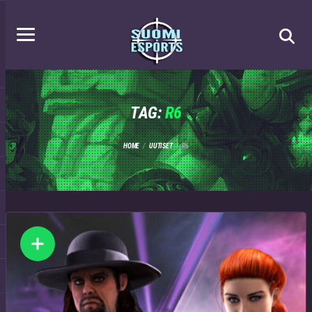
TAG:
R6
HOME
UUTISET
R6