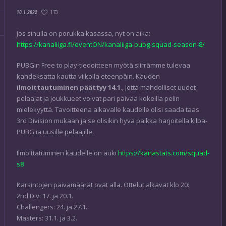
173
10.1.2022
Jos sinulla on porukka kasassa, nyt on aika:
https://kanaliiga.fi/eventON/kanaliiga-pubg-squad-season-8/
PUBGin Free to play-tiedoitteen myötä siirrämme tulevaa
kahdeksatta kautta viikolla eteenpäin. Kauden
ilmoittautuminen päättyy 14.1
., jotta mahdolliset uudet
pelaajat ja joukkueet voivat pari päivää kokeilla pelin
mielekyyttä. Tavoitteena alkavalle kaudelle olisi saada taas
3rd Division mukaan ja se olisikin hyvä paikka harjoitella kilpa-
PUBG:ia uusille pelaajille.
Ilmoittatuminen kaudelle on auki
https://kanastats.com/squad-
s8
Karsintojen päivämäärät ovat alla. Ottelut alkavat klo 20:
2nd Div: 17. ja 20.1.
Challengers: 24. ja 27.1.
Masters: 31.1. ja 3.2.