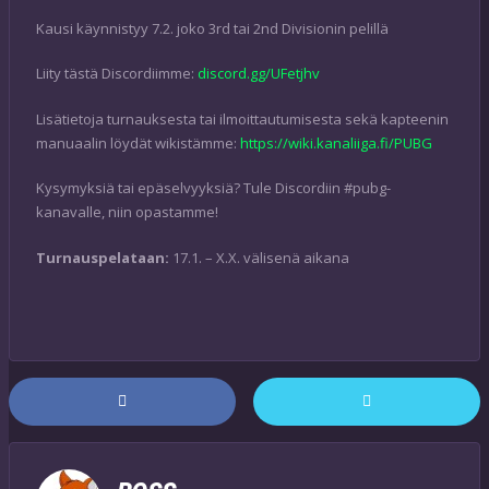
Kausi käynnistyy 7.2. joko 3rd tai 2nd Divisionin pelillä
Liity tästä Discordiimme:
discord.gg/UFetjhv
Lisätietoja turnauksesta tai ilmoittautumisesta sekä kapteenin
manuaalin löydät wikistämme:
https://wiki.kanaliiga.fi/PUBG
Kysymyksiä tai epäselvyyksiä? Tule Discordiin #pubg-
kanavalle, niin opastamme!
Turnauspelataan:
17.1. – X.X. välisenä aikana