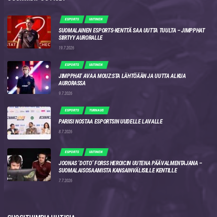
ESPORTS
UUTINEN
SUOMALAINEN ESPORTS-KENTTÄ SAA UUTTA TUULTA – JIMPPHAT
SIIRTYY AURORALLE
19.7.2026
ESPORTS
UUTINEN
JIMPPHAT AVAA MOUZ:STA LÄHTÖÄÄN JA UUTTA ALKUA
AURORASSA
9.7.2026
ESPORTS
TURNAUS
PARIISI NOSTAA ESPORTSIN UUDELLE LAVALLE
8.7.2026
ESPORTS
UUTINEN
JOONAS ‘DOTO’ FORSS HEROICIN UUTENA PÄÄVALMENTAJANA –
SUOMALAISOSAAMISTA KANSAINVÄLISILLE KENTILLE
7.7.2026