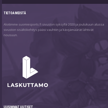
TIETOA MEISTÄ
Aloitimme suomiesports.fi sivuston syksyllä 2020 ja joulukuun alussa
sivuston sisältökehitys pääsi vauhtiin ja kävijämäärät lähtivät
nousuun.
UUSIMMAT UUTISET