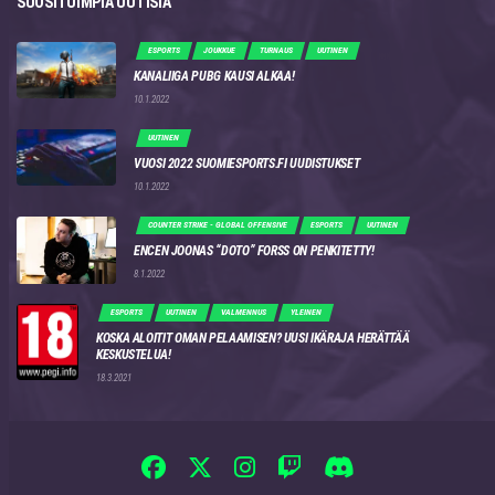
SUOSITUIMPIA UUTISIA
ESPORTS
JOUKKUE
TURNAUS
UUTINEN
KANALIIGA PUBG KAUSI ALKAA!
10.1.2022
UUTINEN
VUOSI 2022 SUOMIESPORTS.FI UUDISTUKSET
10.1.2022
COUNTER STRIKE - GLOBAL OFFENSIVE
ESPORTS
UUTINEN
ENCEN JOONAS “DOTO” FORSS ON PENKITETTY!
8.1.2022
ESPORTS
UUTINEN
VALMENNUS
YLEINEN
KOSKA ALOITIT OMAN PELAAMISEN? UUSI IKÄRAJA HERÄTTÄÄ
KESKUSTELUA!
18.3.2021