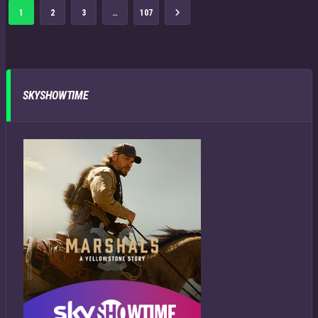
1
2
3
…
107
SKYSHOWTIME