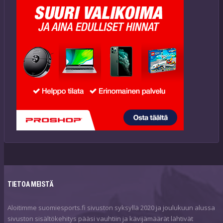
TIETOA MEISTÄ
Aloitimme suomiesports.fi sivuston syksyllä 2020 ja joulukuun alussa
sivuston sisältökehitys pääsi vauhtiin ja kävijämäärät lähtivät