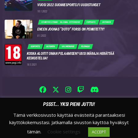
VUOSI 2022 SUOMIESPORTS.FI UUDISTUKSET
10.1.2022
COUNTER STRIKE - GLOBAL OFFENSIVE
ESPORTS
UUTINEN
ENCEN JOONAS “DOTO” FORSS ON PENKITETTY!
8.1.2022
ESPORTS
UUTINEN
VALMENNUS
YLEINEN
KOSKA ALOITIT OMAN PELAAMISEN? UUSI IKÄRAJA HERÄTTÄÄ
KESKUSTELUA!
18.3.2021
PSSST... YKSI PIENI JUTTU!
Tämä verkkosivusto käyttää evästeitä parantaaksesi
käyttökokemustasi. Jatkamalla sivuston käyttöä hyväksyt
tämän.
Cookie settings
ACCEPT