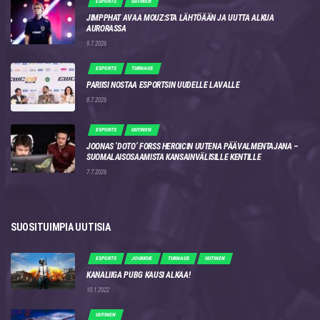
ESPORTS
UUTINEN
JIMPPHAT AVAA MOUZ:STA LÄHTÖÄÄN JA UUTTA ALKUA
AURORASSA
9.7.2026
ESPORTS
TURNAUS
PARIISI NOSTAA ESPORTSIN UUDELLE LAVALLE
8.7.2026
ESPORTS
UUTINEN
JOONAS ‘DOTO’ FORSS HEROICIN UUTENA PÄÄVALMENTAJANA –
SUOMALAISOSAAMISTA KANSAINVÄLISILLE KENTILLE
7.7.2026
SUOSITUIMPIA UUTISIA
ESPORTS
JOUKKUE
TURNAUS
UUTINEN
KANALIIGA PUBG KAUSI ALKAA!
10.1.2022
UUTINEN