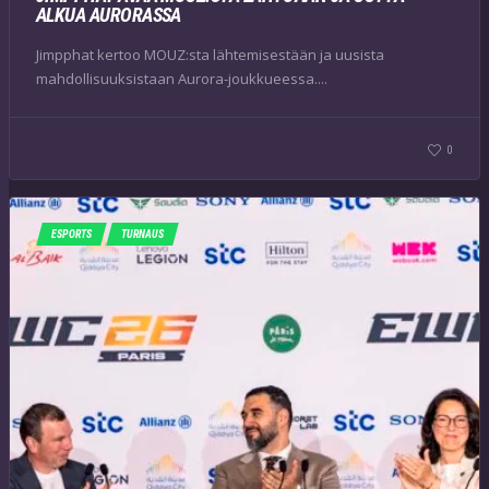
ALKUA AURORASSA
Jimpphat kertoo MOUZ:sta lähtemisestään ja uusista
mahdollisuuksistaan Aurora-joukkueessa....
0
ESPORTS
TURNAUS