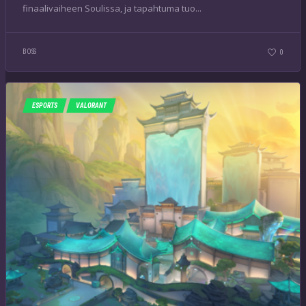
finaalivaiheen Soulissa, ja tapahtuma tuo...
BOSS
0
ESPORTS
VALORANT