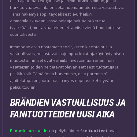
esiin ajattoman eleganssin ja minimalismin voiman, jossa
harkittu vaatevalinta on sekä huomaamaton että vakuuttava.
Tämä näkemys sopii täydellisesti e-urheilun
ammattilaiskuvaan, jossa pelaaja haluaa pukeutua
tyylikkäästi, mutta vaatteiden ei tarvitse viedä huomiota itse
suorituksesta.
Intomodan esiin nostamat trendit, kuten kiertotalous ja
vastuullisuus, heijastavat laajempaa kuluttajakäyttäytymisen
muutosta. Ihmiset ovat valmiita investoimaan enemmän
vaatteisiin, joiden he tietävät olevan eettisesti tuotettuja ja
pitkäikäisiä. Tämä “osta harvemmin, osta paremmin” -
ajattelutapa on juurtumassa myös nopeasti kehittyvään
pelikulttuuriin.
BRÄNDIEN VASTUULLISUUS JA
FANITUOTTEIDEN UUSI AIKA
E-urheilujoukkueiden
ja peliyhtiöiden
fanituotteet
ovat