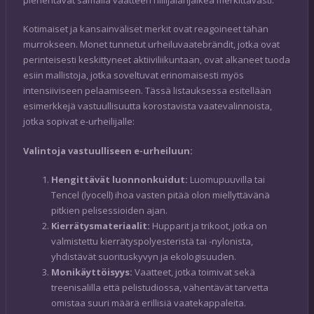
Kotimaiset ja kansainväliset merkit ovat reagoineet tähän
murrokseen. Monet tunnetut urheiluvaatebrändit, jotka ovat
perinteisesti keskittyneet aktiiviliikuntaan, ovat alkaneet tuoda
esiin mallistoja, jotka soveltuvat erinomaisesti myös
intensiiviseen pelaamiseen. Tässä listauksessa esitellään
esimerkkejä vastuullisuutta korostavista vaatevalinnoista,
jotka sopivat e-urheilijalle:
Valintoja vastuulliseen e-urheiluun:
Hengittävät luonnonkuidut:
Luomupuuvilla tai
Tencel (lyocell) ihoa vasten pitää olon miellyttävänä
pitkien pelisessioiden ajan.
Kierrätysmateriaalit:
Hupparit ja trikoot, jotka on
valmistettu kierrätyspolyesteristä tai -nylonista,
yhdistävät suorituskyvyn ja ekologisuuden.
Monikäyttöisyys:
Vaatteet, jotka toimivat sekä
treenisalilla että pelistudiossa, vähentävät tarvetta
omistaa suuri määrä erillisiä vaatekappaleita.