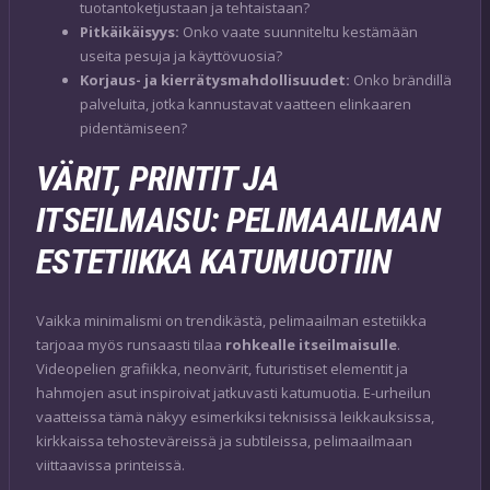
tuotantoketjustaan ja tehtaistaan?
Pitkäikäisyys:
Onko vaate suunniteltu kestämään
useita pesuja ja käyttövuosia?
Korjaus- ja kierrätysmahdollisuudet:
Onko brändillä
palveluita, jotka kannustavat vaatteen elinkaaren
pidentämiseen?
VÄRIT, PRINTIT JA
ITSEILMAISU: PELIMAAILMAN
ESTETIIKKA KATUMUOTIIN
Vaikka minimalismi on trendikästä, pelimaailman estetiikka
tarjoaa myös runsaasti tilaa
rohkealle itseilmaisulle
.
Videopelien grafiikka, neonvärit, futuristiset elementit ja
hahmojen asut inspiroivat jatkuvasti katumuotia. E-urheilun
vaatteissa tämä näkyy esimerkiksi teknisissä leikkauksissa,
kirkkaissa tehosteväreissä ja subtileissa, pelimaailmaan
viittaavissa printeissä.