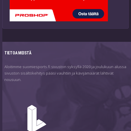
TIETOA MEISTÄ
Aloitimme suomiesports.fi sivuston syksyllä 2020 ja joulukuun alussa
sivuston sisältökehitys pääsi vauhtiin ja kävijämäärät lähtivät
nousuun.