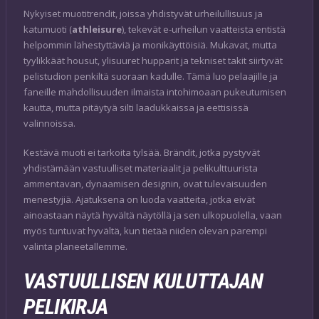
Nykyiset muotitrendit, joissa yhdistyvät urheilullisuus ja
katumuoti (
athleisure
), tekevät e-urheilun vaatteista entistä
helpommin lähestyttäviä ja monikäyttöisiä. Mukavat, mutta
tyylikkäät housut, ylisuuret hupparit ja tekniset takit siirtyvät
pelistudion penkiltä suoraan kadulle. Tämä luo pelaajille ja
faneille mahdollisuuden ilmaista intohimoaan pukeutumisen
kautta, mutta pitäytyä silti laadukkaissa ja eettisissä
valinnoissa.
Kestävä muoti ei tarkoita tylsää. Brändit, jotka pystyvät
yhdistämään vastuulliset materiaalit ja pelikulttuurista
ammentavan, dynaamisen designin, ovat tulevaisuuden
menestyjiä. Ajatuksena on luoda vaatteita, jotka eivät
ainoastaan näytä hyvältä näytöllä ja sen ulkopuolella, vaan
myös tuntuvat hyvältä, kun tietää niiden olevan parempi
valinta planeetallemme.
VASTUULLISEN KULUTTAJAN
PELIKIRJA