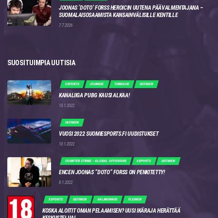
JOONAS ‘DOTO’ FORSS HEROICIN UUTENA PÄÄVALMENTAJANA –
SUOMALAISOSAAMISTA KANSAINVÄLISILLE KENTILLE
7.7.2026
SUOSITUIMPIA UUTISIA
ESPORTS
JOUKKUE
TURNAUS
UUTINEN
KANALIIGA PUBG KAUSI ALKAA!
10.1.2022
UUTINEN
VUOSI 2022 SUOMIESPORTS.FI UUDISTUKSET
10.1.2022
COUNTER STRIKE - GLOBAL OFFENSIVE
ESPORTS
UUTINEN
ENCEN JOONAS “DOTO” FORSS ON PENKITETTY!
8.1.2022
ESPORTS
UUTINEN
VALMENNUS
YLEINEN
KOSKA ALOITIT OMAN PELAAMISEN? UUSI IKÄRAJA HERÄTTÄÄ