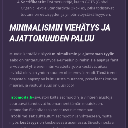
Sertifikaatit:
Etsi merkintöjä, kuten GOTS (Global
Organic Textile Standard) tai Öko-Tex, jotka todistavat
tuotannon eettisyyden ja ympäristöystävällisyyden.
MINIMALISMIN VIEHÄTYS JA
AJATTOMUUDEN PALUU
Muodin kentällä näkyvä
minimalismin
ja
ajattoman tyylin
aalto on rantautunut myös e-urheilun piireihin. Pelaajat ja fanit
arvostavat yhä enemmän vaatteita, jotka kestävät aikaa,
eivätkä ole vain yhden kauden ohimenevä trendi. Tämä trendi
heijastaa laajempaa kulttuurista muutosta, jossa laatu korvaa
määrän, ja vastuullisuus on uusi cool.
Intomoda.fi
–
sivuston kaltaiset muodin ja viihteen alustoja
seuraavat tahot ovat huomanneet tämän muutoksen.
Intomodan filosofiassa korostuvat nimenomaan
intohimoiset
suhtautumiset muotiin ja viihteeseen, mutta
myös
kestävyys
on keskeisessä asemassa. Sivusto nostaa