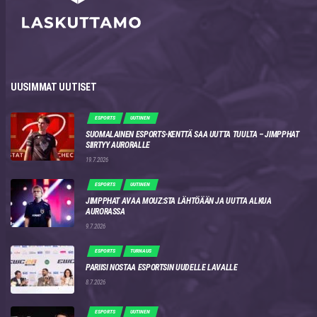
UUSIMMAT UUTISET
ESPORTS
UUTINEN
SUOMALAINEN ESPORTS-KENTTÄ SAA UUTTA TUULTA – JIMPPHAT
SIIRTYY AURORALLE
19.7.2026
ESPORTS
UUTINEN
JIMPPHAT AVAA MOUZ:STA LÄHTÖÄÄN JA UUTTA ALKUA
AURORASSA
9.7.2026
ESPORTS
TURNAUS
PARIISI NOSTAA ESPORTSIN UUDELLE LAVALLE
8.7.2026
ESPORTS
UUTINEN