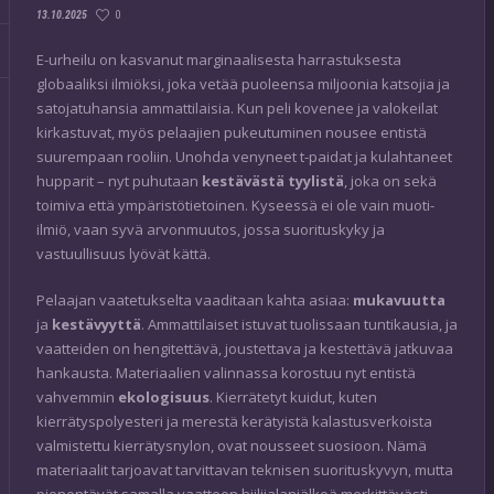
0
13.10.2025
E-urheilu on kasvanut marginaalisesta harrastuksesta
globaaliksi ilmiöksi, joka vetää puoleensa miljoonia katsojia ja
satojatuhansia ammattilaisia. Kun peli kovenee ja valokeilat
kirkastuvat, myös pelaajien pukeutuminen nousee entistä
suurempaan rooliin. Unohda venyneet t-paidat ja kulahtaneet
hupparit – nyt puhutaan
kestävästä tyylistä
, joka on sekä
toimiva että ympäristötietoinen. Kyseessä ei ole vain muoti-
ilmiö, vaan syvä arvonmuutos, jossa suorituskyky ja
vastuullisuus lyövät kättä.
Pelaajan vaatetukselta vaaditaan kahta asiaa:
mukavuutta
ja
kestävyyttä
. Ammattilaiset istuvat tuolissaan tuntikausia, ja
vaatteiden on hengitettävä, joustettava ja kestettävä jatkuvaa
hankausta. Materiaalien valinnassa korostuu nyt entistä
vahvemmin
ekologisuus
. Kierrätetyt kuidut, kuten
kierrätyspolyesteri ja merestä kerätyistä kalastusverkoista
valmistettu kierrätysnylon, ovat nousseet suosioon. Nämä
materiaalit tarjoavat tarvittavan teknisen suorituskyvyn, mutta
pienentävät samalla vaatteen hiilijalanjälkeä merkittävästi.