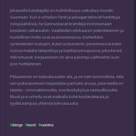
Jokaisella kuluttajalla on mahdollisuus vaikuttaa muodin
suuntaan. Kun e-urheilun fanit ja pelaajat tekevät harkittuja
ostopäätöksiä, he kannustavat brändejä investoimaan
kestäviin ratkaisuihin. Vaatteiden elinkaaren pidentäminen ja
huolellinen hoito ovat avainasemassa. Esimerkiksi
synteettisten kuitujen, kuten polyesterin, pesemisessä tulee
suosia matalia lämpötiloja ja käyttää pesupussia, joka kerää
mikromuovit. Korjaaminen on aina parempi vaihtoehto kuin
pois heittäminen.
Pelaaminen on tulevaisuuden ala, ja on vain luonnollista, että
sen pukeutuminen heijastelee parhaita arvoja, joita meillä on
tarjota – innovatiivisuutta, suorituskykyä ja vastuullisuutta.
Muoti ja e-urheilu ovat matkalla kohti kestävämpää ja
tyylikkäämpää yhteistä tulevaisuutta.
design
muoti
vaatetus