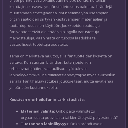
olleet perinteisesti pikamuodin helppo kohde. Kuitenkin
kuluttajien kasvava ympäristötietoisuus pakottaa brändejä
muuttamaan strategiaansa. Nyt näemme yhä useampien
organisaatioiden siirtyvän kestävämpien materiaalien ja
tuotantoprosessien käyttöön. Joukkueiden paidat ja
fanivaatteet eivät ole enää vain logolla varustettuja
mainostauluja, vaan niistä on tulossa laadukkaita,
vastuullisesti tuotettuja asusteita.
Tämä on merkittävä muutos, sillä fanituotteiden kysyntä on
valtava. Kun suurten brändien, kuten joidenkin
urheiluvaatejättien, vastuullisuustyöt tulevat
läpinäkyvämmiksi, ne toimivat tiennäyttäjinä myös e-urheilun
saralla. Fanit haluavat tukea joukkueitaan, mutta eivät enää
ympäristön kustannuksella.
Kestävän e-urheilufanin tarkistuslista:
Materiaalivalinta:
Onko paita valmistettu
orgaanisesta puuvillasta tai kierrätetystä polyesteristä?
Tuotannon läpinäkyvyys:
Onko brändi avoin