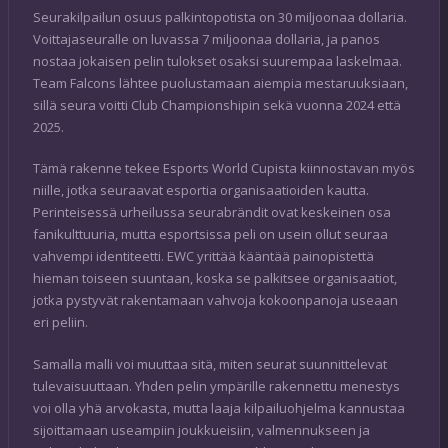
Seurakilpailun osuus palkintopotista on 30 miljoonaa dollaria.
Voittajaseuralle on luvassa 7 miljoonaa dollaria, ja panos
nostaa jokaisen pelin tulokset osaksi suurempaa laskelmaa.
Team Falcons lähtee puolustamaan aiempia mestaruuksiaan,
sillä seura voitti Club Championshipin sekä vuonna 2024 että
2025.
Tämä rakenne tekee Esports World Cupista kiinnostavan myös
niille, jotka seuraavat esportia organisaatioiden kautta.
Perinteisessä urheilussa seurabrändit ovat keskeinen osa
fanikulttuuria, mutta esportsissa peli on usein ollut seuraa
vahvempi identiteetti. EWC yrittää kääntää painopistettä
hieman toiseen suuntaan, koska se palkitsee organisaatiot,
jotka pystyvät rakentamaan vahvoja kokoonpanoja useaan
eri peliin.
Samalla malli voi muuttaa sitä, miten seurat suunnittelevat
tulevaisuuttaan. Yhden pelin ympärille rakennettu menestys
voi olla yhä arvokasta, mutta laaja kilpailuohjelma kannustaa
sijoittamaan useampiin joukkueisiin, valmennukseen ja