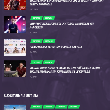
SUOMALAINEN ESPORTS-KENTTÄ SAA UUTTA TUULTA – JIMPPHAT
SIIRTYY AURORALLE
19.7.2026
ESPORTS
UUTINEN
JIMPPHAT AVAA MOUZ:STA LÄHTÖÄÄN JA UUTTA ALKUA
AURORASSA
9.7.2026
ESPORTS
TURNAUS
PARIISI NOSTAA ESPORTSIN UUDELLE LAVALLE
8.7.2026
ESPORTS
UUTINEN
JOONAS ‘DOTO’ FORSS HEROICIN UUTENA PÄÄVALMENTAJANA –
SUOMALAISOSAAMISTA KANSAINVÄLISILLE KENTILLE
7.7.2026
SUOSITUIMPIA UUTISIA
ESPORTS
JOUKKUE
TURNAUS
UUTINEN