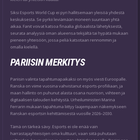
Siksi Esports World Cup ei pyri hallitsemaan yleisöä yhdestä
keskuksesta. Se pyrkii leviämään moneen suuntaan yhtä
aikaa. Fanit voivat katsoa finaalia globaalista lähetyksestä,
seurata analyysiä oman alueensa tekijältä tai hypätä mukaan
pieneen yhteisöön, jossa peliä katsotaan rennommin ja
omalla kielellä.
PARIISIN MERKITYS
Pariisin valinta tapahtumapaikaksi on myös viesti Euroopalle.
Ranska on viime vuosina vahvistanut esports-profiiliaan, ja
maan hallinto on puhunut alasta osana nuorison, viihteen ja
digitaalisen talouden kehitystä. Urheiluministeri Marina
Ferrarin mukaan tapahtuma liittyy laajempaan näkemykseen
Ranskan esportsin kehittämisestä vuosille 2026–2030.
Tämä on tärkeä sävy. Esports ei ole enää vain
harrastajayhteisöjen oma kulttuuri, vaan siitä puhutaan