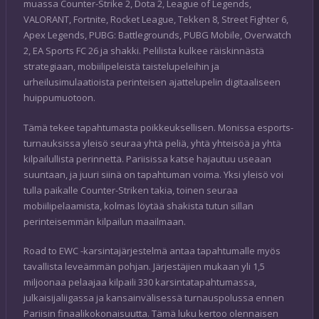
muassa Counter-Strike 2, Dota 2, League of Legends,
VALORANT, Fortnite, Rocket League, Tekken 8, Street Fighter 6,
Apex Legends, PUBG: Battlegrounds, PUBG Mobile, Overwatch
2, EA Sports FC 26 ja shakki. Pelilista kulkee räiskinnästä
strategiaan, mobiilipeleistä taistelupeleihin ja
urheilusimulaatioista perinteisen ajattelupelin digitaaliseen
huippumuotoon.
Tämä tekee tapahtumasta poikkeuksellisen. Monissa esports-
turnauksissa yleisö seuraa yhtä peliä, yhtä yhteisöä ja yhtä
kilpailullista perinnettä. Pariisissa katse hajautuu useaan
suuntaan, ja juuri siinä on tapahtuman voima. Yksi yleisö voi
tulla paikalle Counter-Striken takia, toinen seuraa
mobiilipelaamista, kolmas löytää shakista tutun sillan
perinteisemmän kilpailun maailmaan.
Road to EWC -karsintajärjestelmä antaa tapahtumalle myös
tavallista leveämmän pohjan. Järjestäjien mukaan yli 1,5
miljoonaa pelaajaa kilpaili 330 karsintatapahtumassa,
julkaisijaliigassa ja kansainvälisessä turnauspolussa ennen
Pariisin finaalikokonaisuutta. Tämä luku kertoo olennaisen