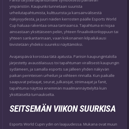
Pariisi tarjoaa tapahtumalle symbolisesti painavan
ympäristön. Kaupunki tunnetaan suurista
urheilutapahtumista, kulttuurista ja kansainvälisestä
näkyvyydestä, ja juuri näiden kerrosten päälle Esports World
Cup haluaa rakentaa omaa tarinaansa. Tapahtuma ei nojaa
ainoastaan yksittäiseen peliin, yhteen finaaliviikonloppuun tai
yhteen sankaritarinaan, vaan kokonainen kilpailukausi
tiivistetään yhdeksi suureksi näyttämöksi.
Avajaispäivä korostaa tätä ajatusta. Pariisin kaupungintalolla
järjestetty avaustilaisuus toi tapahtuman virallisesti kaupungin
sydämeen, ja samalla esports sai jälleen yhden näkyvän
paikan perinteisen urheilun ja viihteen rinnalla. Kun paikalle
saapuvat pelaajat, seurat, julkaisijat, striimaajat ja fanit,
tapahtuma näyttää enemmän maailmannäyttelyltä kuin
yksittäiseltä turnaukselta.
SEITSEMÄN VIIKON SUURKISA
Esports World Cupin ydin on laajuudessa. Mukana ovat muun