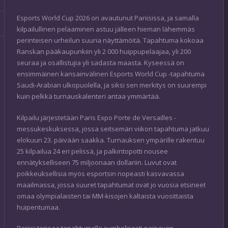
Esports World Cup 2026 on avautunut Pariisissa, ja samalla
kilpailullinen pelaaminen astuu jälleen hieman lähemmäs
perinteisen urheilun suuria näyttämöitä. Tapahtuma kokoaa
Ranskan pääkaupunkiin yli 2 000 huippupelaajaa, yli 200
seuraa ja osallistujia yli sadasta maasta. Kyseessä on
ensimmäinen kansainvälinen Esports World Cup -tapahtuma
Saudi-Arabian ulkopuolella, ja siksi sen merkitys on suurempi
kuin pelkkä turnauskalenteri antaa ymmärtää.
Kilpailu järjestetään Paris Expo Porte de Versailles -
messukeskuksessa, jossa seitsemän viikon tapahtuma jatkuu
elokuun 23. päivään saakka. Turnauksen ympärille rakentuu
25 kilpailua 24 eri pelissä, ja palkintopotti nousee
ennätykselliseen 75 miljoonaan dollariin. Luvut ovat
poikkeuksellisia myös esportsin nopeasti kasvavassa
maailmassa, jossa suuret tapahtumat ovat jo vuosia etsineet
omaa olympialaisten tai MM-kisojen kaltaista vuosittaista
huipentumaa.