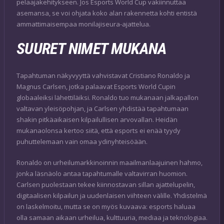
pelaajakehitykseen. Jos Esports World Cup vakiinnuttaa
asemansa, se voi ohjata koko alan rakennetta kohti entistä
ammattimaisempaa monilajiseura-ajattelua.
SUURET NIMET MUKANA
Tapahtuman näkyvyyttä vahvistavat Cristiano Ronaldo ja
Magnus Carlsen, jotka palaavat Esports World Cupin
globaaleiksi lähettiläiksi. Ronaldo tuo mukanaan jalkapallon
valtavan yleisöpohjan, ja Carlsen yhdistää tapahtumaan
shakin pitkäaikaisen kilpailullisen arvovallan. Heidän
mukanaolonsa kertoo siitä, että esports ei enää tyydy
puhuttelemaan vain omaa ydinyhteisöään.
Ronaldo on urheilumarkkinoinnin maailmanlaajuinen hahmo,
jonka läsnäolo antaa tapahtumalle valtavirran huomion.
Carlsen puolestaan tekee kiinnostavan sillan ajattelupelin,
digitaalisen kilpailun ja uudenlaisen viihteen välille. Yhdistelmä
on laskelmoitu, mutta se on myös kuvaava: esports haluaa
olla samaan aikaan urheilua, kulttuuria, mediaa ja teknologiaa.