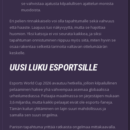
se vahvistaa ajatusta kilpailullisen ajattelun monista
muodoista.
Eri pelien rinnakkaiselo voi olla tapahtumalle sekä vahvuus
että haaste. Laajuus tuo näkyvyyttä, mutta se hajottaa
huomion. Yksi katsoja ei voi seurata kaikkea, ja siksi
tapahtuman onnistuminen riippuu myös siitä, miten hyvin se
osaa rakentaa selkeitä tarinoita valtavan ottelumäärän
keskelle.
UUSI LUKU ESPORTSILLE
Esports World Cup 2026 avautuu hetkellä, jolloin kilpailullinen
pelaaminen hakee yhä vahvempaa asemaa globaalissa
urheilumediassa. Pelaajia maailmassa on järjestäjien mukaan
3,6 miljardia, mutta kaikki pelaajat eivät ole esports-faneja.
Tämän kuilun ylittäminen on lajin suuri mahdollisuus ja
samalla sen suuri ongelma.
Pariisin tapahtuma yrittää ratkaista ongelmaa mittakaavalla.