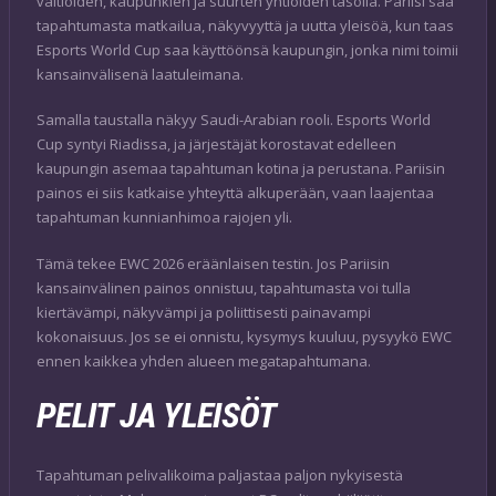
valtioiden, kaupunkien ja suurten yhtiöiden tasolla. Pariisi saa
tapahtumasta matkailua, näkyvyyttä ja uutta yleisöä, kun taas
Esports World Cup saa käyttöönsä kaupungin, jonka nimi toimii
kansainvälisenä laatuleimana.
Samalla taustalla näkyy Saudi-Arabian rooli. Esports World
Cup syntyi Riadissa, ja järjestäjät korostavat edelleen
kaupungin asemaa tapahtuman kotina ja perustana. Pariisin
painos ei siis katkaise yhteyttä alkuperään, vaan laajentaa
tapahtuman kunnianhimoa rajojen yli.
Tämä tekee EWC 2026 eräänlaisen testin. Jos Pariisin
kansainvälinen painos onnistuu, tapahtumasta voi tulla
kiertävämpi, näkyvämpi ja poliittisesti painavampi
kokonaisuus. Jos se ei onnistu, kysymys kuuluu, pysyykö EWC
ennen kaikkea yhden alueen megatapahtumana.
PELIT JA YLEISÖT
Tapahtuman pelivalikoima paljastaa paljon nykyisestä