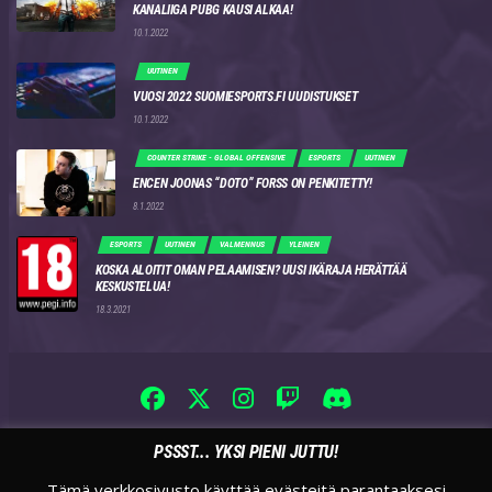
KANALIIGA PUBG KAUSI ALKAA!
10.1.2022
UUTINEN
VUOSI 2022 SUOMIESPORTS.FI UUDISTUKSET
10.1.2022
COUNTER STRIKE - GLOBAL OFFENSIVE
ESPORTS
UUTINEN
ENCEN JOONAS “DOTO” FORSS ON PENKITETTY!
8.1.2022
ESPORTS
UUTINEN
VALMENNUS
YLEINEN
KOSKA ALOITIT OMAN PELAAMISEN? UUSI IKÄRAJA HERÄTTÄÄ
KESKUSTELUA!
18.3.2021
PSSST... YKSI PIENI JUTTU!
Tämä verkkosivusto käyttää evästeitä parantaaksesi