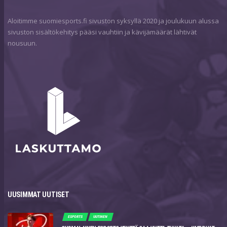
Aloitimme suomiesports.fi sivuston syksyllä 2020 ja joulukuun alussa
sivuston sisältökehitys pääsi vauhtiin ja kävijämäärät lähtivät
nousuun.
UUSIMMAT UUTISET
ESPORTS
UUTINEN