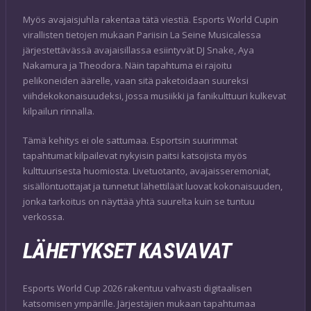
Myös avajaisjuhla rakentaa tätä viestiä. Esports World Cupin
virallisten tietojen mukaan Pariisin La Seine Musicalessa
järjestettävässä avajaisillassa esiintyvät DJ Snake, Aya
Nakamura ja Theodora. Näin tapahtuma ei rajoitu
pelikoneiden äärelle, vaan sitä paketoidaan suureksi
viihdekokonaisuudeksi, jossa musiikki ja fanikulttuuri kulkevat
kilpailun rinnalla.
Tämä kehitys ei ole sattumaa. Esportsin suurimmat
tapahtumat kilpailevat nykyisin paitsi katsojista myös
kulttuurisesta huomiosta. Livetuotanto, avajaisseremoniat,
sisällöntuottajat ja tunnetut lähettiläät luovat kokonaisuuden,
jonka tarkoitus on näyttää yhtä suurelta kuin se tuntuu
verkossa.
LÄHETYKSET KASVAVAT
Esports World Cup 2026 rakentuu vahvasti digitaalisen
katsomisen ympärille. Järjestäjien mukaan tapahtumaa