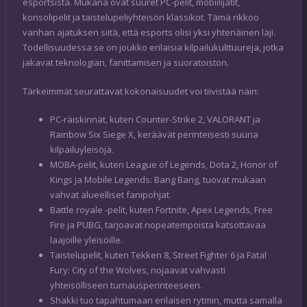
esportsista. Mukana ovat suuret PC-pelit, mobiilijätit,
konsolipelit ja taistelupeliyhteisön klassikot. Tämä rikkoo
vanhan ajatuksen siitä, että esports olisi yksi yhtenäinen laji.
Todellisuudessa se on joukko erilaisia kilpailukulttuureja, jotka
jakavat teknologian, fanittamisen ja suoratoiston.
Tärkeimmät seurattavat kokonaisuudet voi tiivistää näin:
PC-räiskinnät, kuten Counter-Strike 2, VALORANT ja
Rainbow Six Siege X, keräävät perinteisesti suuria
kilpailuyleisöjä.
MOBA-pelit, kuten League of Legends, Dota 2, Honor of
Kings ja Mobile Legends: Bang Bang, tuovat mukaan
vahvat alueelliset fanipohjat.
Battle royale -pelit, kuten Fortnite, Apex Legends, Free
Fire ja PUBG, tarjoavat nopeatempoista katsottavaa
laajoille yleisöille.
Taistelupelit, kuten Tekken 8, Street Fighter 6 ja Fatal
Fury: City of the Wolves, nojaavat vahvasti
yhteisölliseen turnausperinteeseen.
Shakki tuo tapahtumaan erilaisen rytmin, mutta samalla