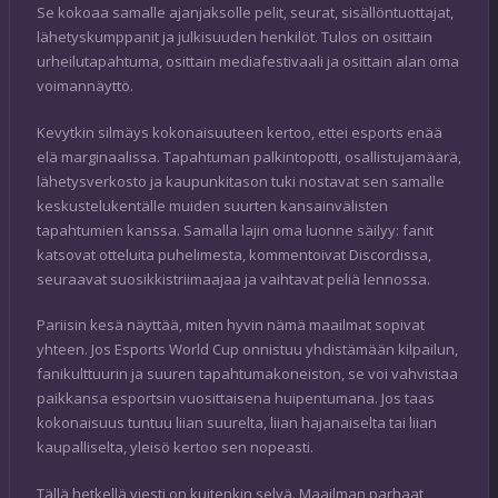
Se kokoaa samalle ajanjaksolle pelit, seurat, sisällöntuottajat,
lähetyskumppanit ja julkisuuden henkilöt. Tulos on osittain
urheilutapahtuma, osittain mediafestivaali ja osittain alan oma
voimannäyttö.
Kevytkin silmäys kokonaisuuteen kertoo, ettei esports enää
elä marginaalissa. Tapahtuman palkintopotti, osallistujamäärä,
lähetysverkosto ja kaupunkitason tuki nostavat sen samalle
keskustelukentälle muiden suurten kansainvälisten
tapahtumien kanssa. Samalla lajin oma luonne säilyy: fanit
katsovat otteluita puhelimesta, kommentoivat Discordissa,
seuraavat suosikkistriimaajaa ja vaihtavat peliä lennossa.
Pariisin kesä näyttää, miten hyvin nämä maailmat sopivat
yhteen. Jos Esports World Cup onnistuu yhdistämään kilpailun,
fanikulttuurin ja suuren tapahtumakoneiston, se voi vahvistaa
paikkansa esportsin vuosittaisena huipentumana. Jos taas
kokonaisuus tuntuu liian suurelta, liian hajanaiselta tai liian
kaupalliselta, yleisö kertoo sen nopeasti.
Tällä hetkellä viesti on kuitenkin selvä. Maailman parhaat