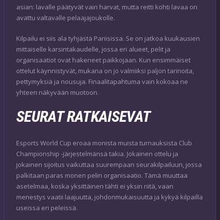
asian: lavalle päätyvät vain harvat, mutta reitti kohti lavaa on
avattu valtavalle pelaajajoukolle.
Kilpailu ei siis ala tyhjästä Pariisissa. Se on jatkoa kuukausien
mittaiselle karsintakaudelle, jossa eri alueet, pelit ja
organisaatiot ovat hakeneet paikkojaan. Kun ensimmäiset
ottelut käynnistyvät, mukana on jo valmiiksi paljon tarinoita,
pettymyksiä ja nousuja. Finaalitapahtuma vain kokoaa ne
yhteen näkyvään muotoon.
SEURAT RATKAISEVAT
Esports World Cup eroaa monista muista turnauksista Club
Championship -järjestelmänsä takia. Jokainen ottelu ja
jokainen sijoitus vaikuttaa suurempaan seurakilpailuun, jossa
palkitaan paras monen pelin organisaatio. Tämä muuttaa
asetelmaa, koska yksittäinen tähti ei yksin riitä, vaan
menestys vaatii laajuutta, johdonmukaisuutta ja kykyä kilpailla
useissa eri peleissä.