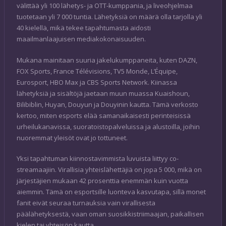
välittää yli 100 lähetys- ja OTT-kumppania, ja liveohjelmaa
tuotetaan yli 7 000 tuntia. Lähetyksiä on määrä olla tarjolla yli
40 kielellä, mikä tekee tapahtumasta aidosti
maailmanlaajuisen mediakokonaisuuden.
Mukana mainitaan suuria jakelukumppaneita, kuten DAZN,
FOX Sports, France Télévisions, TV5 Monde, L’Équipe,
Eurosport, HBO Max ja CBS Sports Network. Kiinassa
lähetyksiä ja sisältöjä jaetaan muun muassa Kuaishoun,
Bilibiblin, Huyan, Douyun ja Douyinin kautta. Tämä verkosto
kertoo, miten esports elää samanaikaisesti perinteisissä
urheilukanavissa, suoratoistopalveluissa ja alustoilla, joihin
nuoremmat yleisöt ovat jo tottuneet.
Yksi tapahtuman kiinnostavimmista luvuista liittyy co-
streamaajiin. Virallisia yhteislähettäjiä on jopa 5 000, mikä on
järjestäjien mukaan 42 prosenttia enemmän kuin vuotta
aiemmin. Tämä on esportsille luonteva kasvutapa, sillä monet
fanit eivät seuraa turnauksia vain virallisesta
päälähetyksestä, vaan oman suosikkistriimaajan, paikallisen
kielen tai yhteisön kautta.