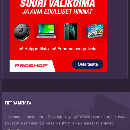
TIETOA MEISTÄ
Aloitimme suomiesports.fi sivuston syksyllä 2020 ja joulukuun alussa
sivuston sisältökehitys pääsi vauhtiin ja kävijämäärät lähtivät
nousuun.