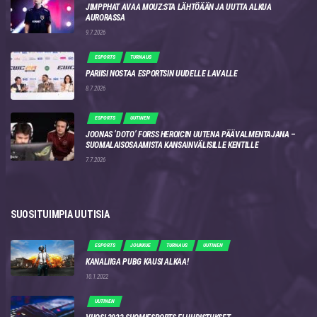
JIMPPHAT AVAA MOUZ:STA LÄHTÖÄÄN JA UUTTA ALKUA
AURORASSA
9.7.2026
ESPORTS
TURNAUS
PARIISI NOSTAA ESPORTSIN UUDELLE LAVALLE
8.7.2026
ESPORTS
UUTINEN
JOONAS ‘DOTO’ FORSS HEROICIN UUTENA PÄÄVALMENTAJANA –
SUOMALAISOSAAMISTA KANSAINVÄLISILLE KENTILLE
7.7.2026
SUOSITUIMPIA UUTISIA
ESPORTS
JOUKKUE
TURNAUS
UUTINEN
KANALIIGA PUBG KAUSI ALKAA!
10.1.2022
UUTINEN