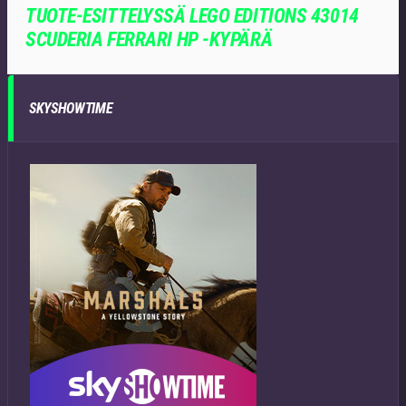
TUOTE-ESITTELYSSÄ LEGO EDITIONS 43014
SCUDERIA FERRARI HP ‑KYPÄRÄ
SKYSHOWTIME