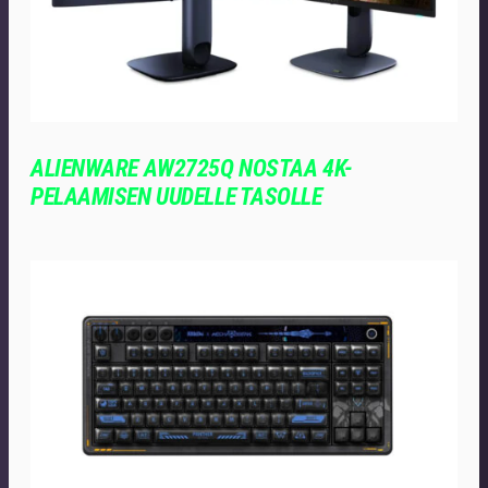
ALIENWARE AW2725Q NOSTAA 4K-
PELAAMISEN UUDELLE TASOLLE