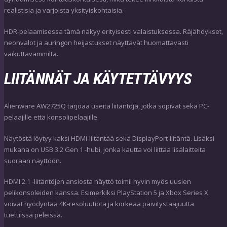
realistisia ja varjoista yksityiskohtaisia.
HDR-pelaamisessa tämä näkyy erityisesti valaistuksessa. Räjähdykset,
neonvalot ja auringon heijastukset näyttävät huomattavasti
vaikuttavammilta.
LIITÄNNÄT JA KÄYTETTÄVYYS
Alienware AW2725Q tarjoaa useita liitäntöjä, jotka sopivat sekä PC-
pelaajille että konsolipelaajille.
Näytöstä löytyy kaksi HDMI-liitäntää sekä DisplayPort-liitäntä. Lisäksi
mukana on USB 3.2 Gen 1 -hubi, jonka kautta voi liittää lisälaitteita
suoraan näyttöön.
HDMI 2.1 -liitäntöjen ansiosta näyttö toimii hyvin myös uusien
pelikonsoleiden kanssa. Esimerkiksi PlayStation 5 ja Xbox Series X
voivat hyödyntää 4K-resoluutiota ja korkeaa päivitystaajuutta
tuetuissa peleissä.