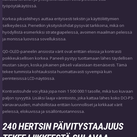
työpöytäkäytössä.
Korkea pikselitiheys auttaa erityisesti tekstin ja käyttöliittymien
selkeydessä. Pienetkin yksityiskohdat pysyvät tarkkoina, mikä on
hyödyllistä esimerkiksi strategiapeleissä, avoimen maailman peleissä
ja monissa luovissa sovelluksissa.
QD-OLED-paneelin ansiosta värit ovat erittäin eloisia ja kontrasti
poikkeuksellisen korkea. Paneeli pystyy tuottamaan lähes täydellisen
mustan sävyn, koska jokainen pikseli valaistaan itsenäisesti. Tämä
tekee tummista kohtauksista huomattavasti syvempiä kuin
perinteisissä LCD-näytöissä.
Kontrastisuhde voi yltää jopa noin 1 500 000:1 tasolle, mikä tuo kuvaan
paljon syvyyttä. Lisäksi laaja värintoisto, joka kattaa lähes koko DCI-P3-
väriavaruuden, mahdollistaa erittäin luonnolliset ja kirkkaat värit
peleissä, elokuvissa ja sisällöntuotannossa.
240 HERTSIN PÄIVITYSTAAJUUS