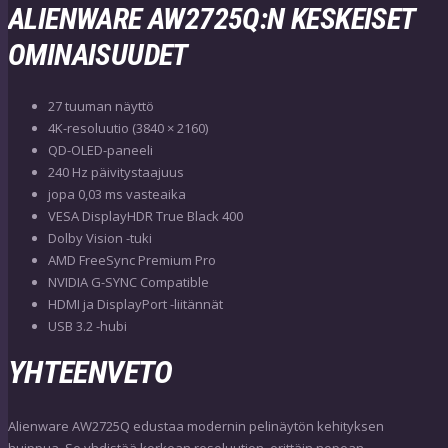
ALIENWARE AW2725Q:N KESKEISET
OMINAISUUDET
27 tuuman näyttö
4K-resoluutio (3840 × 2160)
QD-OLED-paneeli
240 Hz päivitystaajuus
jopa 0,03 ms vasteaika
VESA DisplayHDR True Black 400
Dolby Vision -tuki
AMD FreeSync Premium Pro
NVIDIA G-SYNC Compatible
HDMI ja DisplayPort -liitännät
USB 3.2 -hubi
YHTEENVETO
Alienware AW2725Q edustaa modernin pelinäytön kehityksen