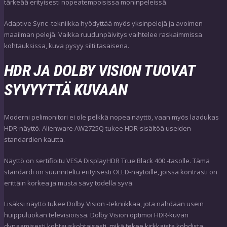
tärkeää erityisesti nopeatempoisissa moninpeleissä.
Adaptive Sync -tekniikka hyödyttää myös yksinpelejä ja avoimen
maailman pelejä. Vaikka ruudunpäivitys vaihtelee raskaimmissa
kohtauksissa, kuva pysyy silti tasaisena.
HDR JA DOLBY VISION TUOVAT
SYVYYTTÄ KUVAAN
Moderni pelimonitori ei ole pelkkä nopea näyttö, vaan myös laadukas
HDR-näyttö. Alienware AW2725Q tukee HDR-sisältöä useiden
standardien kautta.
Näyttö on sertifioitu VESA DisplayHDR True Black 400 -tasolle. Tämä
standardi on suunniteltu erityisesti OLED-näytöille, joissa kontrasti on
erittäin korkea ja musta sävy todella syvä.
Lisäksi näyttö tukee Dolby Vision -tekniikkaa, jota nähdään usein
huippuluokan televisioissa. Dolby Vision optimoi HDR-kuvan
dynaamisesti kohtauskohtaisesti, mikä tekee kirkkaista kohdista