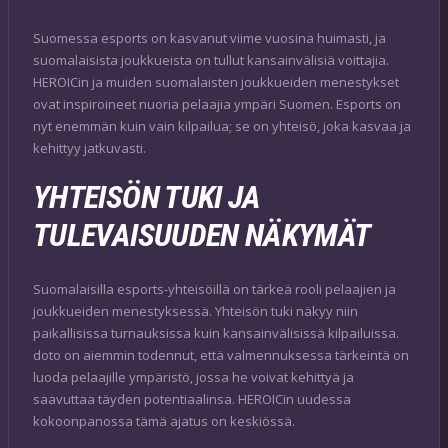
Suomessa esports on kasvanut viime vuosina huimasti, ja
suomalaisista joukkueista on tullut kansainvälisiä voittajia.
HEROICin ja muiden suomalaisten joukkueiden menestykset
ovat inspiroineet nuoria pelaajia ympäri Suomen. Esports on
nyt enemmän kuin vain kilpailua; se on yhteisö, joka kasvaa ja
kehittyy jatkuvasti.
YHTEISÖN TUKI JA
TULEVAISUUDEN NÄKYMÄT
Suomalaisilla esports-yhteisöillä on tärkeä rooli pelaajien ja
joukkueiden menestyksessä. Yhteisön tuki näkyy niin
paikallisissa turnauksissa kuin kansainvälisissä kilpailuissa.
doto on aiemmin todennut, että valmennuksessa tärkeintä on
luoda pelaajille ympäristö, jossa he voivat kehittyä ja
saavuttaa täyden potentiaalinsa. HEROICin uudessa
kokoonpanossa tämä ajatus on keskiössä.