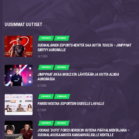
UUSIMMAT UUTISET
ESPORTS
UUTINEN
SUOMALAINEN ESPORTS-KENTTÄ SAA UUTTA TUULTA – JIMPPHAT
SIIRTYY AURORALLE
19.7.2026
ESPORTS
UUTINEN
JIMPPHAT AVAA MOUZ:STA LÄHTÖÄÄN JA UUTTA ALKUA
AURORASSA
9.7.2026
ESPORTS
TURNAUS
PARIISI NOSTAA ESPORTSIN UUDELLE LAVALLE
8.7.2026
ESPORTS
UUTINEN
JOONAS ‘DOTO’ FORSS HEROICIN UUTENA PÄÄVALMENTAJANA –
SUOMALAISOSAAMISTA KANSAINVÄLISILLE KENTILLE