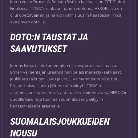
kuten voitto DraculaN Season 5:stä ja kakkossijan CCT Global
Finalsissa. ‘TOBIZ’n mukaan hänen vuotensa HEROICissa on
ollut opettavainen, ja hän on valmis uusiin haasteisiin, mikä
avaa oven doto:lle.
DOTO:N TAUSTAT JA
SAAVUTUKSET
Joonas Forss ei ole tuntematon nimi esports-maailmassa.
Ennen valmentajan uraansa hän pelasi menestyksekkäästi
joukkueissa kuten HAVU ja ENCE. Valmennusura alkoi ENCE
Prospectsissa, jonka jälkeen hän siirtyi HEROICin
akatemiajoukkueeseen. Nyt doto on valmis vievänsä HEROICin
uudelle tasolle ja tuomaan suomalaisen pelityylin
kansainväliselle areenalle.
SUOMALAISJOUKKUEIDEN
NOUSU