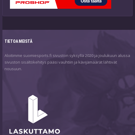
TIETOA MEISTÄ
Aloitimme suomiesports.fi sivuston syksyllä 2020 ja joulukuun alussa
sivuston sisältökehitys pääsi vauhtiin ja kävijämäärät lähtivät
nousuun.