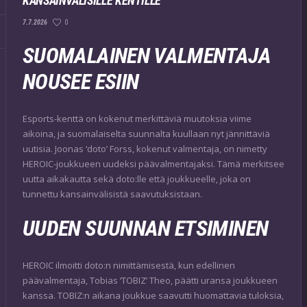
KANSAINVÄLISILLE KENTILLE
0
7.7.2026
SUOMALAINEN VALMENTAJA
NOUSEE ESIIN
Esports-kenttä on kokenut merkittäviä muutoksia viime
aikoina, ja suomalaiselta suunnalta kuullaan nyt jännittäviä
uutisia. Joonas ‘doto’ Forss, kokenut valmentaja, on nimetty
HEROIC-joukkueen uudeksi päävalmentajaksi. Tämä merkitsee
uutta aikakautta sekä doto:lle että joukkueelle, joka on
tunnettu kansainvälisistä saavutuksistaan.
UUDEN SUUNNAN ETSIMINEN
HEROIC ilmoitti doto:n nimittämisestä, kun edellinen
päävalmentaja, Tobias ‘TOBIZ’ Theo, päätti uransa joukkueen
kanssa. TOBIZ:n aikana joukkue saavutti huomattavia tuloksia,