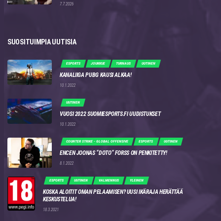
7.7.2026
SUOSITUIMPIA UUTISIA
ESPORTS
JOUKKUE
TURNAUS
UUTINEN
KANALIIGA PUBG KAUSI ALKAA!
10.1.2022
UUTINEN
VUOSI 2022 SUOMIESPORTS.FI UUDISTUKSET
10.1.2022
COUNTER STRIKE - GLOBAL OFFENSIVE
ESPORTS
UUTINEN
ENCEN JOONAS “DOTO” FORSS ON PENKITETTY!
8.1.2022
ESPORTS
UUTINEN
VALMENNUS
YLEINEN
KOSKA ALOITIT OMAN PELAAMISEN? UUSI IKÄRAJA HERÄTTÄÄ
KESKUSTELUA!
18.3.2021