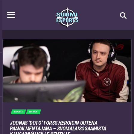
ESPORTS
UUTINEN
JOONAS ‘DOTO’ FORSS HEROICIN UUTENA
PÄÄVALMENTAJANA – SUOMALAISOSAAMISTA