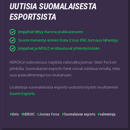
UUTISIA SUOMALAISESTA
ESPORTSISTA
Jimpphat liittyy Aurora-joukkueeseen
Suomi menestyi ennen Dota 2:ssa: ENC-turnaus lähestyy
Jimpphat ja MOUZ erottautuvat yhteistyöstään
HEROICin tulevaisuus näyttää valoisalta Joonas ‘doto’ Forssin
johdolla. Suomalaiset esports-fanit voivat odottaa innolla, mitä
uusi päävalmentaja tuo mukanaan.
Lisätietoja suomalaisista esports-uutisista löydät sivuiltamme:
Suomi Esports
.
doto
HEROIC
Joonas Forss
Suomalainen esports
valmentaja