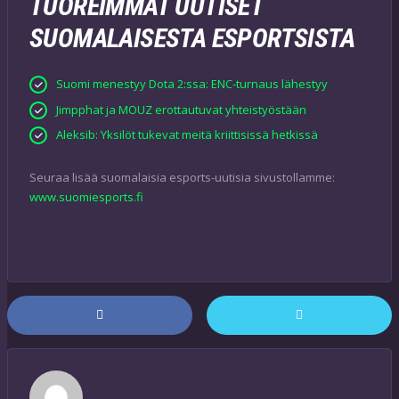
TUOREIMMAT UUTISET
SUOMALAISESTA ESPORTSISTA
Suomi menestyy Dota 2:ssa: ENC-turnaus lähestyy
Jimpphat ja MOUZ erottautuvat yhteistyöstään
Aleksib: Yksilöt tukevat meitä kriittisissä hetkissä
Seuraa lisää suomalaisia esports-uutisia sivustollamme:
www.suomiesports.fi