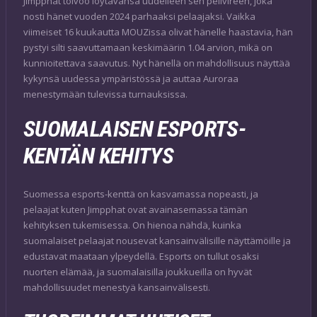
Jimpphat toivoo löytävänsä uudelleen sen pelivireen, joka
nosti hänet vuoden 2024 parhaaksi pelaajaksi. Vaikka
viimeiset 16 kuukautta MOUZissa olivat hänelle haastavia, hän
pystyi silti saavuttamaan keskimäärin 1.04 arvion, mikä on
kunnioitettava saavutus. Nyt hänellä on mahdollisuus näyttää
kykynsä uudessa ympäristössä ja auttaa Auroraa
menestymään tulevissa turnauksissa.
SUOMALAISEN ESPORTS-
KENTÄN KEHITYS
Suomessa esports-kenttä on kasvamassa nopeasti, ja
pelaajat kuten Jimpphat ovat avainasemassa tämän
kehityksen tukemisessa. On hienoa nähdä, kuinka
suomalaiset pelaajat nousevat kansainvälisille näyttämöille ja
edustavat maataan ylpeydellä. Esports on tullut osaksi
nuorten elämää, ja suomalaisilla joukkueilla on hyvät
mahdollisuudet menestyä kansainvälisesti.