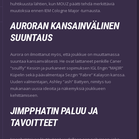
huhtikuusta lähtien, kun MOUZ päätti tehdä merkittäviä
muutoksia ennen IEM Cologne Major -turnausta.
AURORAN KANSAINVÄLINEN
SUUNTAUS
Aurora on ilmoittanut myös, että joukkue on muuttamassa
suuntaa kansainvälisesti. He ovat laittaneet penkille Caner
“soulfly” Kesicin ja purkaneet sopimuksen IGL Engin “MAJ3R”
Küpelin sekä päävalmentaja Sezgin “Fabre” Kalaycın kanssa.
Uuden valmentajan, Ashley “ash” Battyen, nimitys tuo
mukanaan uusia ideoita ja näkemyksiä joukkueen
kehittämiseen.
JIMPPHATIN PALUU JA
TAVOITTEET