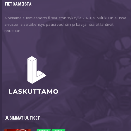
TIETOA MEISTÄ
Aloitimme suomiesports.fi sivuston syksyllä 2020 ja joulukuun alussa
sivuston sisältökehitys pääsi vauhtiin ja kävijämäärät lähtivät
nousuun.
UUSIMMAT UUTISET
ESPORTS
UUTINEN