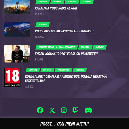
ESPORTS
JOUKKUE
TURNAUS
UUTINEN
KANALIIGA PUBG KAUSI ALKAA!
10.1.2022
UUTINEN
VUOSI 2022 SUOMIESPORTS.FI UUDISTUKSET
10.1.2022
COUNTER STRIKE - GLOBAL OFFENSIVE
ESPORTS
UUTINEN
ENCEN JOONAS “DOTO” FORSS ON PENKITETTY!
8.1.2022
ESPORTS
UUTINEN
VALMENNUS
YLEINEN
KOSKA ALOITIT OMAN PELAAMISEN? UUSI IKÄRAJA HERÄTTÄÄ
KESKUSTELUA!
18.3.2021
PSSST... YKSI PIENI JUTTU!