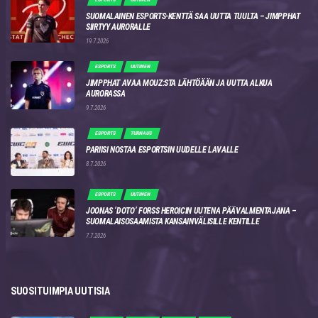
SUOMALAINEN ESPORTS-KENTTÄ SAA UUTTA TUULTA – JIMPPHAT
SIIRTYY AURORALLE
19.7.2026
ESPORTS
UUTINEN
JIMPPHAT AVAA MOUZ:STA LÄHTÖÄÄN JA UUTTA ALKUA
AURORASSA
9.7.2026
ESPORTS
TURNAUS
PARIISI NOSTAA ESPORTSIN UUDELLE LAVALLE
8.7.2026
ESPORTS
UUTINEN
JOONAS ‘DOTO’ FORSS HEROICIN UUTENA PÄÄVALMENTAJANA –
SUOMALAISOSAAMISTA KANSAINVÄLISILLE KENTILLE
7.7.2026
SUOSITUIMPIA UUTISIA