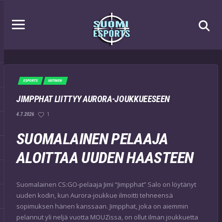
ESPORTS
UUTINEN
JIMPPHAT LIITTYY AURORA-JOUKKUEESEEN
1
4.7.2026
SUOMALAINEN PELAAJA
ALOITTAA UUDEN HAASTEEN
Suomalainen CS:GO-pelaaja Jimi “Jimpphat” Salo on löytänyt
uuden kodin, kun Aurora-joukkue ilmoitti tehneensä
sopimuksen hänen kanssaan. Jimpphat, joka on aiemmin
pelannut yli neljä vuotta MOUZissa, on ollut ilman joukkuetta