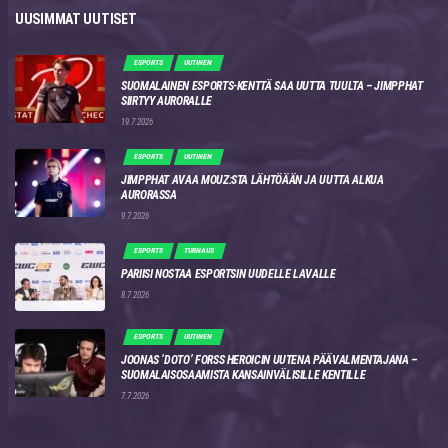
UUSIMMAT UUTISET
ESPORTS
UUTINEN
SUOMALAINEN ESPORTS-KENTTÄ SAA UUTTA TUULTA – JIMPPHAT
SIIRTYY AURORALLE
19.7.2026
ESPORTS
UUTINEN
JIMPPHAT AVAA MOUZ:STA LÄHTÖÄÄN JA UUTTA ALKUA
AURORASSA
9.7.2026
ESPORTS
TURNAUS
PARIISI NOSTAA ESPORTSIN UUDELLE LAVALLE
8.7.2026
ESPORTS
UUTINEN
JOONAS ‘DOTO’ FORSS HEROICIN UUTENA PÄÄVALMENTAJANA –
SUOMALAISOSAAMISTA KANSAINVÄLISILLE KENTILLE
7.7.2026