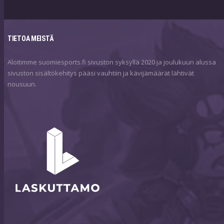
TIETOA MEISTÄ
Aloitimme suomiesports.fi sivuston syksyllä 2020 ja joulukuun alussa
sivuston sisältökehitys pääsi vauhtiin ja kävijämäärät lähtivät
nousuun.