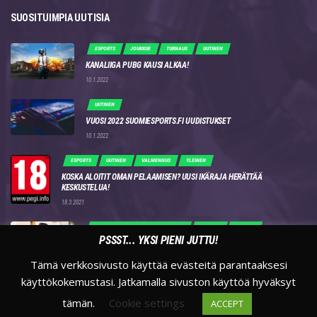
SUOSITUIMPIA UUTISIA
ESPORTS
JOUKKUE
TURNAUS
UUTINEN
KANALIIGA PUBG KAUSI ALKAA!
10.1.2022
UUTINEN
VUOSI 2022 SUOMIESPORTS.FI UUDISTUKSET
10.1.2022
ESPORTS
UUTINEN
VALMENNUS
YLEINEN
KOSKA ALOITIT OMAN PELAAMISEN? UUSI IKÄRAJA HERÄTTÄÄ
KESKUSTELUA!
18.3.2021
COUNTER STRIKE - GLOBAL OFFENSIVE
ESPORTS
UUTINEN
PSSST... YKSI PIENI JUTTU!
ENCEN JOONAS “DOTO” FORSS ON PENKITETTY!
8.1.2022
Tämä verkkosivusto käyttää evästeitä parantaaksesi
käyttökokemustasi. Jatkamalla sivuston käyttöä hyväksyt
tämän.
Cookie settings
ACCEPT