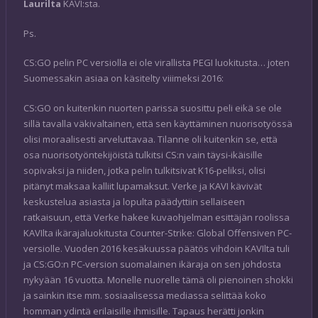
Laurilta
KAVI:sta.
Ps.
CS:GO pelin PC versiolla ei ole virallista PEGI luokitusta… joten
Suomessakin asiaa on käsitelty viiimeksi 2016:
CS:GO on kuitenkin nuorten parissa suosittu peli eikä se ole
sillä tavalla väkivaltainen, että sen käyttäminen nuorisotyössä
olisi moraalisesti arveluttavaa. Tilanne oli kuitenkin se, että
osa nuorisotyöntekijöistä tulkitsi CS:n vain täysi-ikäisille
sopivaksi ja niiden, jotka pelin tulkitsivat K16-peliksi, olisi
pitänyt maksaa kalliit lupamaksut. Verke ja KAVI kävivät
keskustelua asiasta ja lopulta päädyttiin sellaiseen
ratkaisuun, että Verke hakee kuvaohjelman esittäjän roolissa
KAVIlta ikärajaluokitusta Counter-Strike: Global Offensiven PC-
versiolle. Vuoden 2016 kesäkuussa päätös vihdoin KAVIlta tuli
ja CS:GO:n PC-version suomalainen ikäraja on sen johdosta
nykyään 16 vuotta. Monelle nuorelle tämä oli pienoinen shokki
ja sainkin itse mm. sosiaalisessa mediassa selittää koko
homman ydintä erilaisille ihmisille. Tapaus herätti jonkin