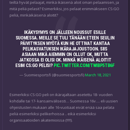
teiltä hyvät pelaajat, minkä ikäisenä aloit oman pelaamisen, ja
mitä peliä pelasit? Esimerkiksi, jos pelaat enimmäkseen CS:GO
peliä, minkäikäisenä aloitit?
IKÄKYSYMYS ON JÄLLEEN NOUSSUT ESILLE
SUOMESSA. MEILLE SE TULI TÄNÄÄN ETEEN SEUL:IN
PÄIVITYKSEN MYÖTÄ KUN HE OTTIVAT KANTAA
PELIKASVATUKSEN IKÄRAJAJOUSTOON. SIIS
ASIAAN MIKÄ AIEMMIN ON OLLUT OK, MUTTA
JATKOSSA EI OLISI OK. MINKÄ IKÄISENÄ ALOITIT
ESIM CS:GO PELISI?
PIC.TWITTER.COM/TWIBP5TB6F
— Suomiesportsfi (@suomiesportsfi)
March 18, 2021
Esimerkiksi CS:GO peli on ikärajaltaan asetettu 18- vuoden
kohdalle tai 17- kansainvälisesti… Suomessa 16v…. eli uusien
ohjeistusten mukaan alle 16-vuotiaat eivät enää saa pelata
peliä esimerkiksi pelikerhoissa .. eikä esimerkiksi
organisaatioiden akatemioissa (!!!!!).