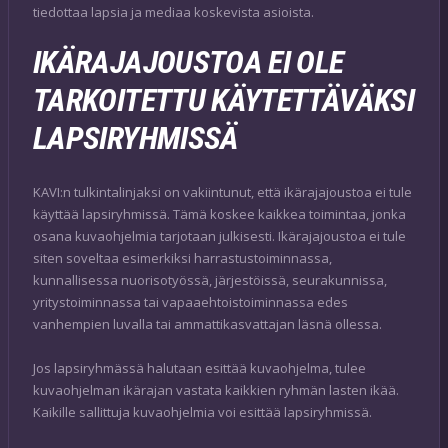
tiedottaa lapsia ja mediaa koskevista asioista.
IKÄRAJAJOUSTOA EI OLE
TARKOITETTU KÄYTETTÄVÄKSI
LAPSIRYHMISSÄ
KAVI:n tulkintalinjaksi on vakiintunut, että ikärajajoustoa ei tule
käyttää lapsiryhmissä. Tämä koskee kaikkea toimintaa, jonka
osana kuvaohjelmia tarjotaan julkisesti. Ikärajajoustoa ei tule
siten soveltaa esimerkiksi harrastustoiminnassa,
kunnallisessa nuorisotyössä, järjestöissä, seurakunnissa,
yritystoiminnassa tai vapaaehtoistoiminnassa edes
vanhempien luvalla tai ammattikasvattajan läsnä ollessa.
Jos lapsiryhmässä halutaan esittää kuvaohjelma, tulee
kuvaohjelman ikärajan vastata kaikkien ryhmän lasten ikää.
Kaikille sallittuja kuvaohjelmia voi esittää lapsiryhmissä.