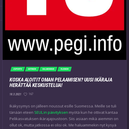
ESPORTS
UUTINEN
VALMENNUS
YLEINEN
KOSKA ALOITIT OMAN PELAAMISEN? UUSI IKÄRAJA
HERÄTTÄÄ KESKUSTELUA!
167
18.3.2021
Ikäkysymys on jälleen noussut esille Suomessa. Meille se tuli
tänään eteen
SEUL:in päivityksen
myötä kun he ottivat kantaa
Pelikasvatuksen ikärajajoustoon. Siis asiaan mikä aiemmin on
ollut ok, mutta jatkossa ei olisi ok. Me haluammekin nyt kysyä