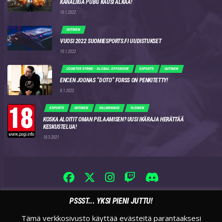
KANALIIGA PUBG KAUSI ALKAA!
10.1.2022
UUTINEN
VUOSI 2022 SUOMIESPORTS.FI UUDISTUKSET
10.1.2022
COUNTER STRIKE - GLOBAL OFFENSIVE
ESPORTS
UUTINEN
ENCEN JOONAS “DOTO” FORSS ON PENKITETTY!
8.1.2022
ESPORTS
UUTINEN
VALMENNUS
YLEINEN
KOSKA ALOITIT OMAN PELAAMISEN? UUSI IKÄRAJA HERÄTTÄÄ
KESKUSTELUA!
18.3.2021
PSSST... YKSI PIENI JUTTU!
Tämä verkkosivusto käyttää evästeitä parantaaksesi