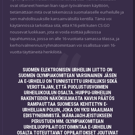
ovat ottaneet hieman liian rajun työvälineen käyttöön,
tietämättään mitä ovat tekemässä suomalaiselle eurheilulle ja
sen mahdollisuuksille kansainvälisillä kentillä. Tämä voi
käytännössä tarkoittaa sitä, että K16 pelit kuten CS:GO
nousevat luokkaan, jota ei voida esittää julkisissa
tapahtumissa, joissa on alle 16-vuotiaita samassa tilassa, ja
kerho/valmennus/ryhmätoimintaan voi osallistua vain 16-
vuotta täyttäneitä henkilöitä.
SUOMEN ELEKTRONISEN URHEILUN LIITTO ON
SUOMEN OLYMPIAKOMITEAN VARSINAINEN JÄSEN
JA E-URHEILU ON TUNNISTETTU URHEILUKSI SEKÄ
VEROTTAJAN, ETTÄ PUOLUSTUSVOIMIEN
URHEILUKOULUN OSALTA. HUIPPU-URHEILUN
RAKENTEIDEN NÄKÖKULMASTA KAVI:N PÄÄTÖS
RAMPAUTTAA SUOMESSA KEHITETYN E-
URHEILIJAN POLUN, JOKA ON YKSI MAAILMAN
EDISTYNEIMMISTÄ. IKÄRAJAOHJEISTUKSEEN
PERUSTUEN MM. OLYMPIAKOMITEAN
URHEILUOPPILAITOSTOIMINTAA E-URHEILUN
OSALTA TOTEUTTAVAT OPPILAITOKSET JOUTUVAT