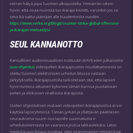
verran hälyä jopa Suomen ulkopuolella. Ymmärrän oikein
hyvin, että osaa nuorista tuo ikäraja kismitti, varsinkin jos se
oma ikä sattui jäämään alle kuudentoista vuoden.
https://www.verke.org/blogit/counter-strike-global-offensive-
ja-ikarajan-metsastys/
SEUL KANNANOTTO
Kansallisen audiovisuaalisen instituutin (KAVI) eilen julkaisema
uusi ohjeistus
videopelien ikärajajouston noudattamisesta on
otettu Suomen elektronisen urheilun liitossa vastaan
järkytyksellä. Ikärajajoustolla tarkoitetaan sitä, että lapsen
hyvin tunteva aikuinen kykenee tämän kanssa joustamaan
pelien ja elokuvien virallisista ikärajoista.
Uuden ohjeistuksen mukaan videopelien ikärajajoustoa ei voi
käyttää lapsiryhmissä. Tämän jyrkän ja yllättävän päätöksen
seurauksena suurin osa lapsille suunnatusta e-
urheilutoiminnasta on vaarassa joutua lakkautetuksi. Liiton
mielestä uusi linjaus osoittaa, ettei viranomainen ymmärrä tai