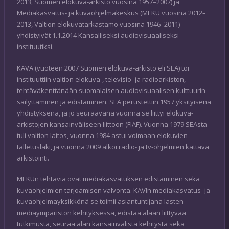
2013, Suomen elokuva-arkisto vuosina 1957–2007) ja
Mediakasvatus- ja kuvaohjelmakeskus (MEKU vuosina 2012–
2013, Valtion elokuvatarkastamo vuosina 1946–2011)
yhdistyivät 1.1.2014 Kansalliseksi audiovisuaaliseksi
instituutiksi.
KAVA (vuoteen 2007 Suomen elokuva-arkisto eli SEA) toi
instituuttiin valtion elokuva-, televisio- ja radioarkiston,
tehtäväkenttänään suomalaisen audiovisuaalisen kulttuurin
säilyttäminen ja edistäminen. SEA perustettiin 1957 yksityisenä
yhdistyksenä, ja jo seuraavana vuonna se liittyi elokuva-
arkistojen kansainväliseen liittoon (FIAF). Vuonna 1979 SEAsta
tuli valtion laitos, vuonna 1984 astui voimaan elokuvien
talletuslaki, ja vuonna 2009 alkoi radio- ja tv-ohjelmien kattava
arkistointi.
MEKUn tehtäviä ovat mediakasvatuksen edistäminen sekä
kuvaohjelmien tarjoamisen valvonta. KAVIn mediakasvatus- ja
kuvaohjelmayksikkönä se toimii asiantuntijana lasten
mediaympäristön kehityksessä, edistää alaan liittyvää
tutkimusta, seuraa alan kansainvälistä kehitystä sekä