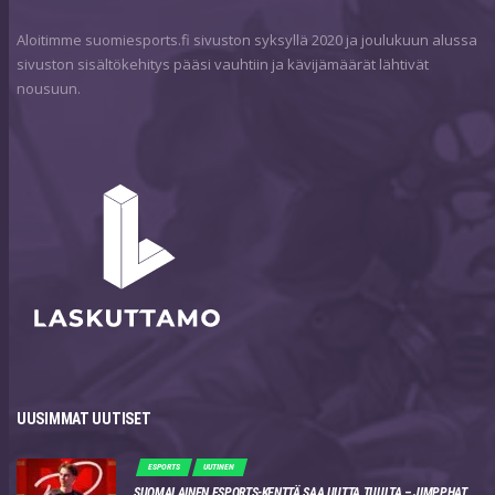
Aloitimme suomiesports.fi sivuston syksyllä 2020 ja joulukuun alussa
sivuston sisältökehitys pääsi vauhtiin ja kävijämäärät lähtivät
nousuun.
UUSIMMAT UUTISET
ESPORTS
UUTINEN
SUOMALAINEN ESPORTS-KENTTÄ SAA UUTTA TUULTA – JIMPPHAT