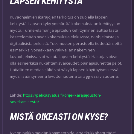
LAPSEN KEHITYSTÄ
Kuvaohjelmien ikärajojen tarkoitus on suojella lapsen
kehitystä. Lapsen kyky ymmärtää kokemuksiaan kehittyy iän
myötä. Tunne-elämän ja ajattelun kehittyminen auttaa lasta
käsittelemään myös kokemuksia elokuvista, tv-ohjelmista ja
digitaalisista peleistä. Tutkimusten perusteella tiedetään, että
esimerkiksi voimakkaan väkivallan näkeminen
kuvaohjelmissa voi haitata lapsen kehitystä. Haittoja voivat
olla esimerkiksi nukahtamisvaikeudet, painajaisunet tai pelot.
Haitallinen mediasisältö voi näkyä lapsen käyttäytymisessä
myös lisääntyneenä levottomuutena tai aggressiivisuutena.
Lähde:
https://pelikasvatus.fi/ohje-ikarajajouston-
soveltamisesta/
MISTÄ OIKEASTI ON KYSE?
Nyt on pakko meidän kommentoida, että “kukkahattutädit”