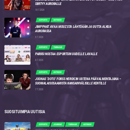
SIIRTYY AURORALLE
19.7.2026
ESPORTS
UUTINEN
JIMPPHAT AVAA MOUZ:STA LÄHTÖÄÄN JA UUTTA ALKUA
AURORASSA
9.7.2026
ESPORTS
TURNAUS
PARIISI NOSTAA ESPORTSIN UUDELLE LAVALLE
8.7.2026
ESPORTS
UUTINEN
JOONAS ‘DOTO’ FORSS HEROICIN UUTENA PÄÄVALMENTAJANA –
SUOMALAISOSAAMISTA KANSAINVÄLISILLE KENTILLE
7.7.2026
SUOSITUIMPIA UUTISIA
ESPORTS
JOUKKUE
TURNAUS
UUTINEN