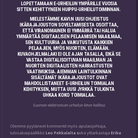
LOPETTAMAAN E-URHEILUN YMPÄRILLE VUOSIA
SITTEN KEHITTYNEEN HUIPPU-URHEILUTOIMINNAN.
MIELESTÄMME KAVI:N UUSI OHJEISTUS
IKÄRAJAJOUSTON SOVELTAMISESTA OSOITTAA,
ETTÄ VIRANOMAINEN EI YMMÄRRÄ TAI HALUA
YMMÄRTÄÄ DIGITAALISEN PELAAMISEN MAAILMAA,
SEN KULTTUURIA JA VAIKUTUSTA KAIKKIEN
PELAAJIEN, MYÖS NUORTEN, ELÄMÄÄN.
KUVAOHJELMALAKI EI OLE AJAN TASALLA, EIKÄ SE
VASTAA DIGITALISOITUVAN MAAILMAN JA
NUORTEN DIGITAALISTEN HARRASTUSTEN
VAATIMUKSIA. AIEMMAN LAINTULKINNAN
SISÄLTÄMÄT IKÄRAJAJOUSTOT OVAT
MAHDOLLISTANEET E-URHEILUN TOIMIALAN
KEHITYKSEN, MUTTA UUSI JYRKKÄ TULKINTA
UHKAA KOKO TOIMIALAA.
Suomen elektronisen urheilun liiton hallitus
Olemme pyytäneet kommentit myös apulaisjohtaja,
tulosaluepäällikkö
Leo Pekkalalta s
ekä ylitarkastaja
Erika