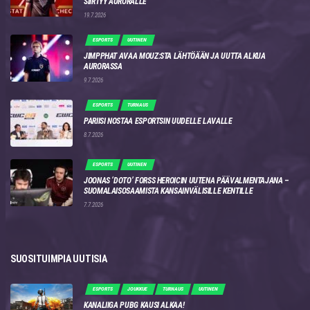
SIIRTYY AURORALLE
19.7.2026
ESPORTS
UUTINEN
JIMPPHAT AVAA MOUZ:STA LÄHTÖÄÄN JA UUTTA ALKUA
AURORASSA
9.7.2026
ESPORTS
TURNAUS
PARIISI NOSTAA ESPORTSIN UUDELLE LAVALLE
8.7.2026
ESPORTS
UUTINEN
JOONAS ‘DOTO’ FORSS HEROICIN UUTENA PÄÄVALMENTAJANA –
SUOMALAISOSAAMISTA KANSAINVÄLISILLE KENTILLE
7.7.2026
SUOSITUIMPIA UUTISIA
ESPORTS
JOUKKUE
TURNAUS
UUTINEN
KANALIIGA PUBG KAUSI ALKAA!