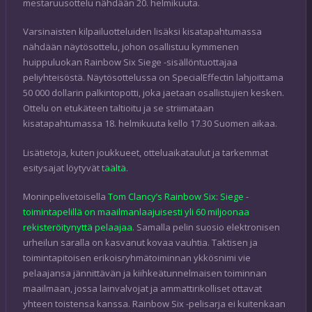
mestaruusottelu nähdään 20. helmikuuta.
Varsinaisten kilpailuotteluiden lisäksi kisatapahtumassa
nähdään näytösottelu, johon osallistuu kymmenen
huippuluokan Rainbow Six Siege -sisällöntuottajaa
peliyhteisöstä. Näytösottelussa on SpecialEffectin lahjoittama
50 000 dollarin palkintopotti, joka jaetaan osallistujien kesken.
Ottelu on etukäteen taltioitu ja se striimataan
kisatapahtumassa 18. helmikuuta kello 17.30 Suomen aikaa.
Lisätietoja, kuten joukkueet, otteluaikataulut ja tarkemmat
esitysajat löytyvät
täältä
.
Moninpelivetoisella
Tom Clancy’s Rainbow Six: Siege -
toimintapelillä on maailmanlaajuisesti yli 60 miljoonaa
rekisteröitynyttä pelaajaa
. Samalla pelin suosio elektronisen
urheilun saralla on kasvanut kovaa vauhtia. Taktisen ja
toimintapitoisen erikoisryhmätoiminnan ykkösnimi vie
pelaajansa jännittävän ja kiihkeätunnelmaisen toiminnan
maailmaan, jossa lainvalvojat ja ammattirikolliset ottavat
yhteen toistensa kanssa. Rainbow Six -pelisarja ei kuitenkaan