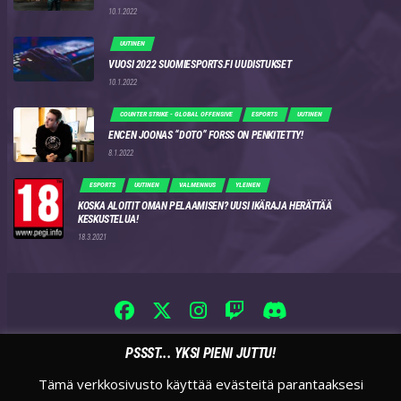
10.1.2022
UUTINEN
VUOSI 2022 SUOMIESPORTS.FI UUDISTUKSET
10.1.2022
COUNTER STRIKE - GLOBAL OFFENSIVE
ESPORTS
UUTINEN
ENCEN JOONAS “DOTO” FORSS ON PENKITETTY!
8.1.2022
ESPORTS
UUTINEN
VALMENNUS
YLEINEN
KOSKA ALOITIT OMAN PELAAMISEN? UUSI IKÄRAJA HERÄTTÄÄ
KESKUSTELUA!
18.3.2021
PSSST... YKSI PIENI JUTTU!
Tämä verkkosivusto käyttää evästeitä parantaaksesi