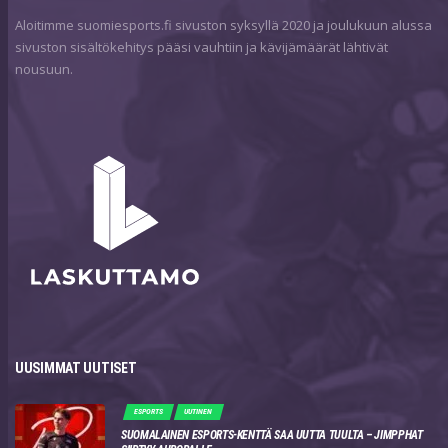
Aloitimme suomiesports.fi sivuston syksyllä 2020 ja joulukuun alussa
sivuston sisältökehitys pääsi vauhtiin ja kävijämäärät lähtivät
nousuun.
UUSIMMAT UUTISET
ESPORTS
UUTINEN
SUOMALAINEN ESPORTS-KENTTÄ SAA UUTTA TUULTA – JIMPPHAT