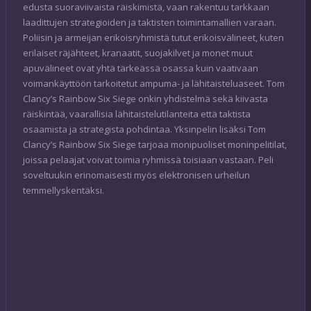
edusta suoraviivaista räiskimistä, vaan rakentuu tarkkaan
laadittujen strategioiden ja taktisten toimintamallien varaan.
Poliisin ja armeijan erikoisryhmistä tutut erikoisvälineet, kuten
erilaiset räjähteet, kranaatit, suojakilvet ja monet muut
apuvälineet ovat yhtä tärkeässä osassa kuin vaativaan
voimankäyttöön tarkoitetut ampuma- ja lähitaisteluaseet. Tom
Clancy’s Rainbow Six Siege onkin yhdistelmä sekä kiivasta
räiskintää, vaarallisia lähitaistelutilanteita että taktista
osaamista ja strategista pohdintaa. Yksinpelin lisäksi Tom
Clancy’s Rainbow Six Siege tarjoaa monipuoliset moninpelitilat,
joissa pelaajat voivat toimia ryhmissä toisiaan vastaan. Peli
soveltuukin erinomaisesti myös elektronisen urheilun
temmellyskentäksi.