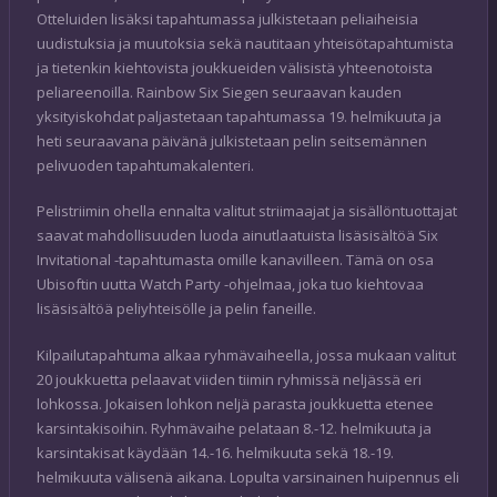
Otteluiden lisäksi tapahtumassa julkistetaan peliaiheisia
uudistuksia ja muutoksia sekä nautitaan yhteisötapahtumista
ja tietenkin kiehtovista joukkueiden välisistä yhteenotoista
peliareenoilla. Rainbow Six Siegen seuraavan kauden
yksityiskohdat paljastetaan tapahtumassa 19. helmikuuta ja
heti seuraavana päivänä julkistetaan pelin seitsemännen
pelivuoden tapahtumakalenteri.
Pelistriimin ohella ennalta valitut striimaajat ja sisällöntuottajat
saavat mahdollisuuden luoda ainutlaatuista lisäsisältöä Six
Invitational -tapahtumasta omille kanavilleen. Tämä on osa
Ubisoftin uutta Watch Party -ohjelmaa, joka tuo kiehtovaa
lisäsisältöä peliyhteisölle ja pelin faneille.
Kilpailutapahtuma alkaa ryhmävaiheella, jossa mukaan valitut
20 joukkuetta pelaavat viiden tiimin ryhmissä neljässä eri
lohkossa. Jokaisen lohkon neljä parasta joukkuetta etenee
karsintakisoihin. Ryhmävaihe pelataan 8.-12. helmikuuta ja
karsintakisat käydään 14.-16. helmikuuta sekä 18.-19.
helmikuuta välisenä aikana. Lopulta varsinainen huipennus eli