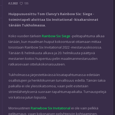
135
8.2.2022
Huippusuosittu Tom Clancy’s Rainbow Six: Siege -
toimintapeli aloittaa Six Invitational -kisakarsinnat
tänään Tukholmassa.
Koko vuoden tärkein
Rainbow Six Siege
-pelitapahtuma alkaa
tänään, kun maailman huiput kokoontuvat ottamaan mittaa
toisistaan Rainbow Six Invitational 2022 -mestaruuskisoissa.
Tänään 8. helmikuuta alkava ja 20. helmikuuta päättyvä
mestarien koitos huipentuu pelin maailmanmestaruuden
ratkaisevaan ottelukokonaisuuteen.
Tukholmassa järjestettävässä kisatapahtumassa edetään
osallistujien ja henkilökunnan turvallisuus edellä. Tämän takia
paikalla ei ole yleisökatsomoa, vaan pelit esitetään
striimilähetyksenä suoraan tapahtumapaikalta. Turnauspelejä
voi katsoa jutun lopusta.
Monivuotinen
Rainwbow Six Invitational
ei ole vain pelkkä
peliturnaus, vaan kokonaisen peliyhteisön kohtaaminen.