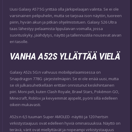
Uusi Galaxy A57 5G yrittää olla järkipelaajan valinta. Se ei ole
varsinainen pelipuhelin, mutta se tarjoaa ison näytön, tuoreen
piirin, hyvän akun ja pitkän ohjelmistotuen. Galaxy S26 Ultra
taas lähestyy pelaamista lippulaivan voimalla, jossa
suorituskyky, jäähdytys, näyttö ja tallennustila nousevat aivan
eri tasolle.
VANHA A52S YLLÄTTÄÄ VIELÄ
Galaxy A52s 5G:n vahvuus mobiilipelaamisessa on
Snapdragon 778G -järjestelmäpiiri. Se ei ole enää uusi, mutta
se oli julkaisuhetkellään erittäin onnistunut keskihintainen
piiri. Moni peli, kuten Clash Royale, Brawl Stars, Pokémon GO,
Minecraft, Roblox ja kevyemmät ajopelit, pyörii sillä edelleen
oikein mukavasti.
A52s:n 6,5 tuuman Super AMOLED -näyttö ja 120 hertsin
virkistystaajuus ovat edelleen hyviä ominaisuuksia. Näyttö on
terävä, värit ovat miellyttävät ja nopeampi virkistystaajuus