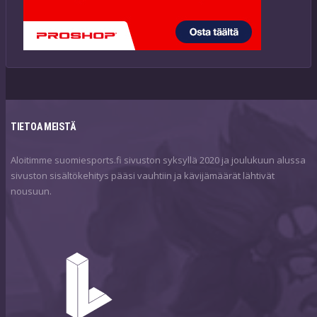
TIETOA MEISTÄ
Aloitimme suomiesports.fi sivuston syksyllä 2020 ja joulukuun alussa
sivuston sisältökehitys pääsi vauhtiin ja kävijämäärät lähtivät
nousuun.