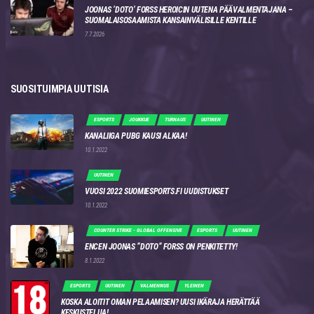
JOONAS ‘DOTO’ FORSS HEROICIN UUTENA PÄÄVALMENTAJANA –
SUOMALAISOSAAMISTA KANSAINVÄLISILLE KENTILLE
7.7.2026
SUOSITUIMPIA UUTISIA
ESPORTS
JOUKKUE
TURNAUS
UUTINEN
KANALIIGA PUBG KAUSI ALKAA!
10.1.2022
UUTINEN
VUOSI 2022 SUOMIESPORTS.FI UUDISTUKSET
10.1.2022
COUNTER STRIKE - GLOBAL OFFENSIVE
ESPORTS
UUTINEN
ENCEN JOONAS “DOTO” FORSS ON PENKITETTY!
8.1.2022
ESPORTS
UUTINEN
VALMENNUS
YLEINEN
KOSKA ALOITIT OMAN PELAAMISEN? UUSI IKÄRAJA HERÄTTÄÄ
KESKUSTELUA!