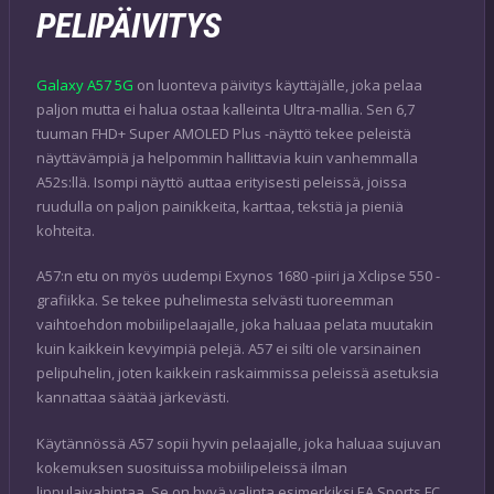
PELIPÄIVITYS
Galaxy A57 5G
on luonteva päivitys käyttäjälle, joka pelaa
paljon mutta ei halua ostaa kalleinta Ultra-mallia. Sen 6,7
tuuman FHD+ Super AMOLED Plus -näyttö tekee peleistä
näyttävämpiä ja helpommin hallittavia kuin vanhemmalla
A52s:llä. Isompi näyttö auttaa erityisesti peleissä, joissa
ruudulla on paljon painikkeita, karttaa, tekstiä ja pieniä
kohteita.
A57:n etu on myös uudempi Exynos 1680 -piiri ja Xclipse 550 -
grafiikka. Se tekee puhelimesta selvästi tuoreemman
vaihtoehdon mobiilipelaajalle, joka haluaa pelata muutakin
kuin kaikkein kevyimpiä pelejä. A57 ei silti ole varsinainen
pelipuhelin, joten kaikkein raskaimmissa peleissä asetuksia
kannattaa säätää järkevästi.
Käytännössä A57 sopii hyvin pelaajalle, joka haluaa sujuvan
kokemuksen suosituissa mobiilipeleissä ilman
lippulaivahintaa. Se on hyvä valinta esimerkiksi EA Sports FC