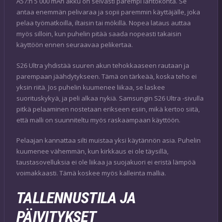
A57:n 5 000 mAh akku on selvästi parempi lähtökohta. Se
antaa enemmän pelivaraa ja sopii paremmin käyttäjälle, joka
pelaa työmatkoilla, iltaisin tai mökillä. Nopea lataus auttaa
myös silloin, kun puhelin pitää saada nopeasti takaisin
käyttöön ennen seuraavaa pelikertaa.
S26 Ultra yhdistää suuren akun tehokkaaseen rautaan ja
parempaan jäähdytykseen. Tämä on tärkeää, koska teho ei
yksin riitä. Jos puhelin kuumenee liikaa, se laskee
suorituskykyä, ja peli alkaa nykiä. Samsungin S26 Ultra -sivulla
pitkä pelaaminen nostetaan erikseen esiin, mikä kertoo siitä,
että malli on suunniteltu myös raskaampaan käyttöön.
Pelaajan kannattaa silti muistaa yksi käytännön asia. Puhelin
kuumenee vähemmän, kun kirkkaus ei ole täysillä,
taustasovelluksia ei ole liikaa ja suojakuori ei eristä lämpöä
voimakkaasti. Tämä koskee myös kalleinta mallia.
TALLENNUSTILA JA
PÄIVITYKSET