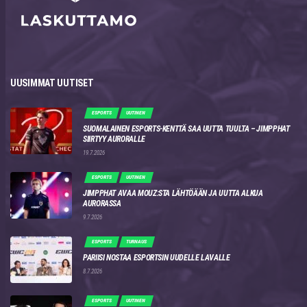
UUSIMMAT UUTISET
ESPORTS
UUTINEN
SUOMALAINEN ESPORTS-KENTTÄ SAA UUTTA TUULTA – JIMPPHAT
SIIRTYY AURORALLE
19.7.2026
ESPORTS
UUTINEN
JIMPPHAT AVAA MOUZ:STA LÄHTÖÄÄN JA UUTTA ALKUA
AURORASSA
9.7.2026
ESPORTS
TURNAUS
PARIISI NOSTAA ESPORTSIN UUDELLE LAVALLE
8.7.2026
ESPORTS
UUTINEN