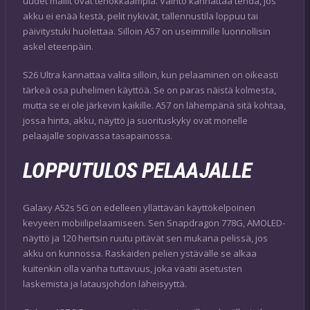
uudet mallit ovat tehokkaampia. Vaihto kannattaa tehdä, jos
akku ei enää kestä, pelit nykivät, tallennustila loppuu tai
päivitystuki huolettaa. Silloin A57 on useimmille luonnollisin
askel eteenpäin.
S26 Ultra kannattaa valita silloin, kun pelaaminen on oikeasti
tärkeä osa puhelimen käyttöä. Se on paras näistä kolmesta,
mutta se ei ole järkevin kaikille. A57 on lähempänä sitä kohtaa,
jossa hinta, akku, näyttö ja suorituskyky ovat monelle
pelaajalle sopivassa tasapainossa.
LOPPUTULOS PELAAJALLE
Galaxy A52s 5G on edelleen yllättävän käyttökelpoinen
kevyeen mobiilipelaamiseen. Sen Snapdragon 778G, AMOLED-
näyttö ja 120 hertsin ruutu pitävät sen mukana pelissä, jos
akku on kunnossa. Raskaiden pelien ystävälle se alkaa
kuitenkin olla vanha tuttavuus, joka vaatii asetusten
laskemista ja latausjohdon läheisyyttä.