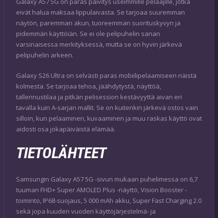
Galaxy A57 5G on paras päivitys useimmille pelaajille, jotka
eivät halua maksaa lippulaivasta. Se tarjoaa suuremman
näytön, paremman akun, tuoreemman suorituskyvyn ja
pidemmän käyttöiän. Se ei ole pelipuhelin sanan
varsinaisessa merkityksessä, mutta se on hyvin järkevä
pelipuhelin arkeen.
Galaxy S26 Ultra on selvästi paras mobiilipelaamiseen näistä
kolmesta. Se tarjoaa tehoa, jäähdytystä, näyttöä,
tallennustilaa ja pitkän pelisession kestävyyttä aivan eri
tavalla kuin A-sarjan mallit. Se on kuitenkin järkevä ostos vain
silloin, kun pelaaminen, kuvaaminen ja muu raskas käyttö ovat
aidosti osa jokapäiväistä elämää.
TIETOLÄHTEET
Samsungin Galaxy A57 5G -sivun mukaan puhelimessa on 6,7
tuuman FHD+ Super AMOLED Plus -näyttö, Vision Booster -
toiminto, IP68-suojaus, 5 000 mAh akku, Super Fast Charging 2.0
sekä jopa kuuden vuoden käyttöjärjestelmä- ja