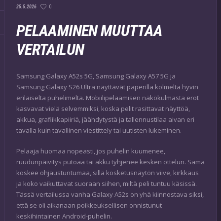
0
25.5.2026
PELAAMINEN MUUTTAA
VERTAILUN
Samsung Galaxy A52s 5G, Samsung Galaxy A57 5G ja
Samsung Galaxy S26 Ultra näyttävät paperilla kolmelta hyvin
erilaiselta puhelimelta. Mobiilipelaamisen näkökulmasta erot
kasvavat vielä selvemmiksi, koska pelit rasittavat näyttöä,
akkua, grafiikkapiiriä, jäähdytystä ja tallennustilaa aivan eri
tavalla kuin tavallinen viestittely tai uutisten lukeminen.
Pelaaja huomaa nopeasti, jos puhelin kuumenee,
ruudunpäivitys putoaa tai akku tyhjenee kesken ottelun. Sama
koskee ohjaustuntumaa, sillä kosketusnäytön viive, kirkkaus
ja koko vaikuttavat suoraan siihen, miltä peli tuntuu käsissä.
Tässä vertailussa vanha Galaxy A52s on yhä kiinnostava siksi,
että se oli aikanaan poikkeuksellisen onnistunut
keskihintainen Android-puhelin.