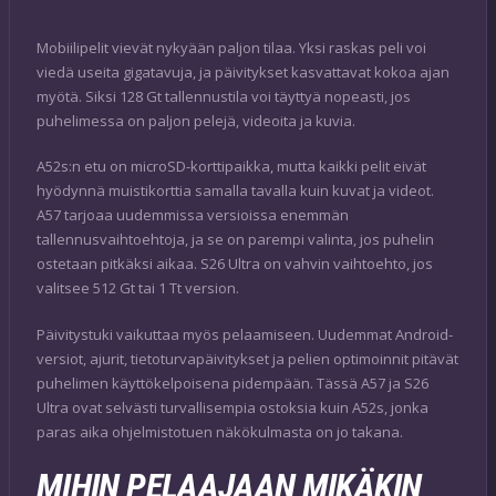
Mobiilipelit vievät nykyään paljon tilaa. Yksi raskas peli voi
viedä useita gigatavuja, ja päivitykset kasvattavat kokoa ajan
myötä. Siksi 128 Gt tallennustila voi täyttyä nopeasti, jos
puhelimessa on paljon pelejä, videoita ja kuvia.
A52s:n etu on microSD-korttipaikka, mutta kaikki pelit eivät
hyödynnä muistikorttia samalla tavalla kuin kuvat ja videot.
A57 tarjoaa uudemmissa versioissa enemmän
tallennusvaihtoehtoja, ja se on parempi valinta, jos puhelin
ostetaan pitkäksi aikaa. S26 Ultra on vahvin vaihtoehto, jos
valitsee 512 Gt tai 1 Tt version.
Päivitystuki vaikuttaa myös pelaamiseen. Uudemmat Android-
versiot, ajurit, tietoturvapäivitykset ja pelien optimoinnit pitävät
puhelimen käyttökelpoisena pidempään. Tässä A57 ja S26
Ultra ovat selvästi turvallisempia ostoksia kuin A52s, jonka
paras aika ohjelmistotuen näkökulmasta on jo takana.
MIHIN PELAAJAAN MIKÄKIN