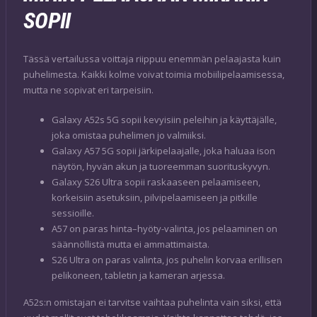
SOPII
Tässä vertailussa voittaja riippuu enemmän pelaajasta kuin
puhelimesta. Kaikki kolme voivat toimia mobiilipelaamisessa,
mutta ne sopivat eri tarpeisiin.
Galaxy A52s 5G sopii kevyisiin peleihin ja käyttäjälle,
joka omistaa puhelimen jo valmiiksi.
Galaxy A57 5G sopii järkipelaajalle, joka haluaa ison
näytön, hyvän akun ja tuoreemman suorituskyvyn.
Galaxy S26 Ultra sopii raskaaseen pelaamiseen,
korkeisiin asetuksiin, pilvipelaamiseen ja pitkille
sessioille.
A57 on paras hinta–hyöty-valinta, jos pelaaminen on
säännöllistä mutta ei ammattimaista.
S26 Ultra on paras valinta, jos puhelin korvaa erillisen
pelikoneen, tabletin ja kameran arjessa.
A52s:n omistajan ei tarvitse vaihtaa puhelinta vain siksi, että