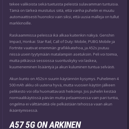
tekee valikoista sekä tuetuista peleistä sulavamman tuntuisia.
Tämä on tärkeä muistutus siitä, että vanha puhelin ei muutu
automaattisesti huonoksi vain siksi, että uusia malleja on tullut
markkinoille.
Raskaammissa peleissä ikä alkaa kuitenkin näkyä. Genshin
Impact, Honkai: Star Rail, Call of Duty: Mobile, PUBG Mobile ja
Fortnite vaativat enemmän grafiikkatehoa, ja A52s joutuu
niissä usein tyytymään matalampiin asetuksiin. Peli voi toimia,
mutta pitkässä sessiossa suorituskyky voi laskea,
kuumeneminen lisääntyä ja akun kuluminen tuntua selvästi.
Akun kunto on A52s:n suurin käytännön kysymys. Puhelimen 4
500 mAh akku oli uutena hyvä, mutta vuosien käytön jälkeen
pelikesto voi olla huomattavasti heikompi. Jos puhelin kestää
normaalikäytössä päivän mutta pelaamisessa vain pari tuntia,
ongelma ei välttämättä ole pelkästään tehoissa vaan akun
ikääntymisessä.
A57 5G ON ARKINEN