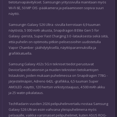
tietoturvapäivitykset. Samsungin yrityssivulla mainitaan myös
Wi-Fi 6E, 50 MP OIS -pääkamera ja pelaamiseen sopiva suuri
näyttö.
Samsungin Galaxy S26 Ultra -sivulla kerrotaan 6,9 tuuman
näytöstä, 5 000 mAh akusta, Snapdragon 8 Elite Gen 5 for
Galaxy -piiristä, Super Fast Charging 3.0 -latauksesta sekä siitä,
että puhelin on optimoitu pitkiin pelisessioihin uudistetulla
Vapor Chamber -jäähdytyksellä, näyttöparannuksilla ja
grafiikkatuella.
Samsung Galaxy A52s 5G:n tekniset tiedot perustuvat
DeviceSpecificationsin ja muiden teknisten tietokantojen
listauksiin, joiden mukaan puhelimessa on Snapdragon 778G -
järjestelmäpiiri, Adreno 642L -grafiikka, 6,5 tuuman Super
AMOLED -näyttö, 120 hertsin virkistystaajuus, 4 500 mAh akku
ja 25 watin pikalataus.
TechRadarin vuoden 2026 pelipuhelinvertailu nostaa Samsung
Galaxy S26 Ultran esiin vahvana yleispuhelimena myös
pelaajalle, vaikka varsinaiset pelipuhelimet, kuten ASUS ROG-