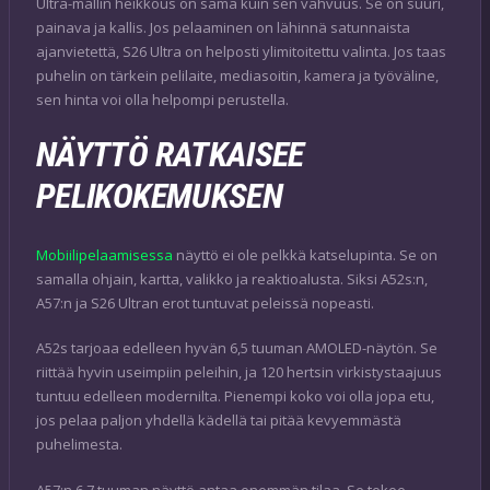
Ultra-mallin heikkous on sama kuin sen vahvuus. Se on suuri,
painava ja kallis. Jos pelaaminen on lähinnä satunnaista
ajanvietettä, S26 Ultra on helposti ylimitoitettu valinta. Jos taas
puhelin on tärkein pelilaite, mediasoitin, kamera ja työväline,
sen hinta voi olla helpompi perustella.
NÄYTTÖ RATKAISEE
PELIKOKEMUKSEN
Mobiilipelaamisessa
näyttö ei ole pelkkä katselupinta. Se on
samalla ohjain, kartta, valikko ja reaktioalusta. Siksi A52s:n,
A57:n ja S26 Ultran erot tuntuvat peleissä nopeasti.
A52s tarjoaa edelleen hyvän 6,5 tuuman AMOLED-näytön. Se
riittää hyvin useimpiin peleihin, ja 120 hertsin virkistystaajuus
tuntuu edelleen modernilta. Pienempi koko voi olla jopa etu,
jos pelaa paljon yhdellä kädellä tai pitää kevyemmästä
puhelimesta.
A57:n 6,7 tuuman näyttö antaa enemmän tilaa. Se tekee