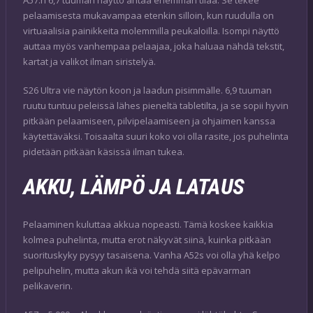
pelaamisesta mukavampaa etenkin silloin, kun ruudulla on
virtuaalisia painikkeita molemmilla peukaloilla. Isompi näyttö
auttaa myös vanhempaa pelaajaa, joka haluaa nähdä tekstit,
kartat ja valikot ilman siristelyä.
S26 Ultra vie näytön koon ja laadun pisimmälle. 6,9 tuuman
ruutu tuntuu peleissä lähes pieneltä tabletilta, ja se sopii hyvin
pitkään pelaamiseen, pilvipelaamiseen ja ohjaimen kanssa
käytettäväksi. Toisaalta suuri koko voi olla rasite, jos puhelinta
pidetään pitkään käsissä ilman tukea.
AKKU, LÄMPÖ JA LATAUS
Pelaaminen kuluttaa akkua nopeasti. Tämä koskee kaikkia
kolmea puhelinta, mutta erot näkyvät siinä, kuinka pitkään
suorituskyky pysyy tasaisena. Vanha A52s voi olla yhä kelpo
pelipuhelin, mutta akun ikä voi tehdä siitä epävarman
pelikaverin.