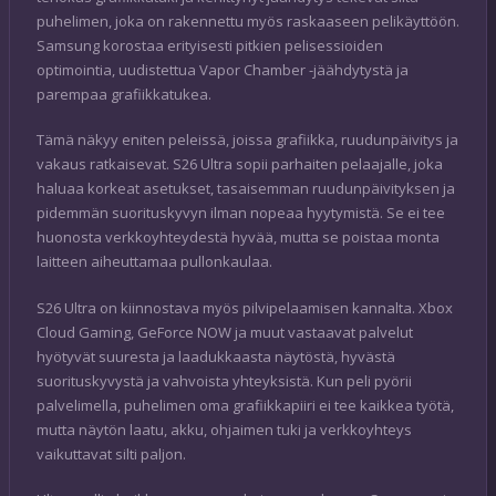
puhelimen, joka on rakennettu myös raskaaseen pelikäyttöön.
Samsung korostaa erityisesti pitkien pelisessioiden
optimointia, uudistettua Vapor Chamber -jäähdytystä ja
parempaa grafiikkatukea.
Tämä näkyy eniten peleissä, joissa grafiikka, ruudunpäivitys ja
vakaus ratkaisevat. S26 Ultra sopii parhaiten pelaajalle, joka
haluaa korkeat asetukset, tasaisemman ruudunpäivityksen ja
pidemmän suorituskyvyn ilman nopeaa hyytymistä. Se ei tee
huonosta verkkoyhteydestä hyvää, mutta se poistaa monta
laitteen aiheuttamaa pullonkaulaa.
S26 Ultra on kiinnostava myös pilvipelaamisen kannalta. Xbox
Cloud Gaming, GeForce NOW ja muut vastaavat palvelut
hyötyvät suuresta ja laadukkaasta näytöstä, hyvästä
suorituskyvystä ja vahvoista yhteyksistä. Kun peli pyörii
palvelimella, puhelimen oma grafiikkapiiri ei tee kaikkea työtä,
mutta näytön laatu, akku, ohjaimen tuki ja verkkoyhteys
vaikuttavat silti paljon.