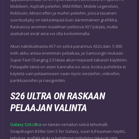
Mobileen, Asphalt-peleihin, Wild Riftiin, Mobile Legendsiin,
Robloxiin, Minecraftiin ja muihin peleihin, joissa tasainen
suorituskyky on tärkeämpää kuin äärimmäinen grafiikka.
Raskaissa avoimen maailman peleissä A57 pärjää, mutta
asetukset eivät aina voi olla korkeimmalla.
Akun näkökulmasta A57 on selvä parannus A52s:ään. 5 000
mAh akku antaa enemmän peliaikaa, ja Samsungin mukaan
Super Fast Charging 2.0 lataa akun nopeasti takaisin käyttöön.
Pelaajalle tämä on arjen kannalta iso asia, koska puhelinta ei
käytetä vain pelaamiseen vaan myös viesteihin, videoihin,
pankkiasioihin ja navigointiin.
S26 ULTRA ON RASKAAN
PELAAJAN VALINTA
Galaxy S26 Ultra
on tämän vertailun selvä tehomalli.
Snapdragon 8 Elite Gen 5 for Galaxy, suuri 6,9 tuuman näyttö,
tehokas grafiikkatuki ja kehittynyt jäähdytys tekevät siitä