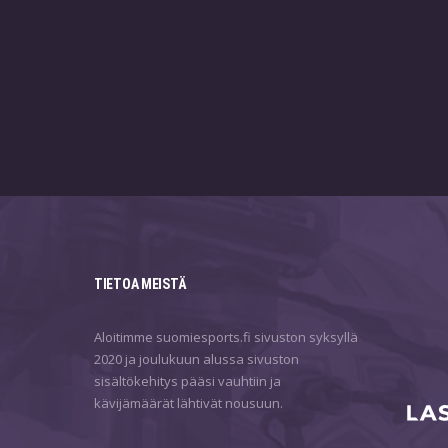
TIETOA MEISTÄ
Aloitimme suomiesports.fi sivuston syksyllä
2020 ja joulukuun alussa sivuston
sisältökehitys pääsi vauhtiin ja
kävijämäärät lähtivät nousuun.