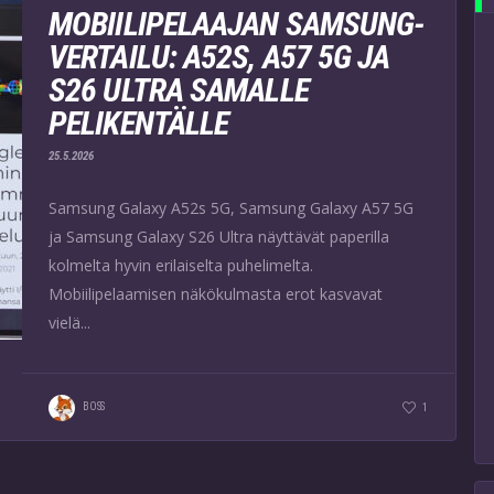
MOBIILIPELAAJAN SAMSUNG-
VERTAILU: A52S, A57 5G JA
S26 ULTRA SAMALLE
PELIKENTÄLLE
25.5.2026
Samsung Galaxy A52s 5G, Samsung Galaxy A57 5G
ja Samsung Galaxy S26 Ultra näyttävät paperilla
kolmelta hyvin erilaiselta puhelimelta.
Mobiilipelaamisen näkökulmasta erot kasvavat
vielä...
BOSS
1