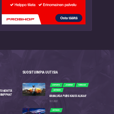
SUOSITUIMPIA UUTISIA
ESPORTS
JOUKKUE
TURNAUS
UUTINEN
TS-KENTTÄ
 JIMPPHAT
KANALIIGA PUBG KAUSI ALKAA!
10.1.2022
UUTINEN