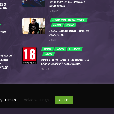
VUOSI 2022 SUOMIESPORTS.FI
Z:STA
UUDISTUKSET
 ALKUA
10.1.2022
COUNTER STRIKE - GLOBAL OFFENSIVE
ESPORTS
UUTINEN
ENCEN JOONAS “DOTO” FORSS ON
RTSIN
PENKITETTY!
8.1.2022
ESPORTS
UUTINEN
VALMENNUS
YLEINEN
 HEROICIN
AJANA –
KOSKA ALOITIT OMAN PELAAMISEN? UUSI
A
IKÄRAJA HERÄTTÄÄ KESKUSTELUA!
NTILLE
18.3.2021
syt tämän.
Cookie settings
ACCEPT
DISCORD
FI
4WSEK9X