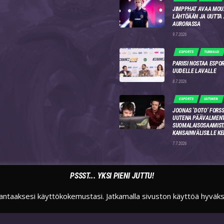
JIMPPHAT AVAA MOU
LÄHTÖÄÄN JA UUTTA
AURORASSA
9.7.2026
ESPORTS
TURNAUS
PARIISI NOSTAA ESPO
UUDELLE LAVALLE
8.7.2026
ESPORTS
UUTINEN
JOONAS ‘DOTO’ FORSS
UUTENA PÄÄVALMENT
SUOMALAISOSAAMIST
KANSAINVÄLISILLE KE
7.7.2026
PSSST... YKSI PIENI JUTTU!
antaaksesi käyttökokemustasi. Jatkamalla sivuston käyttöä hyväk
TWITTER
INSTAGRAM
TWITCH
SUOMIESPORTSFI
SUOMIESPORTS
SUOMIESPORTS