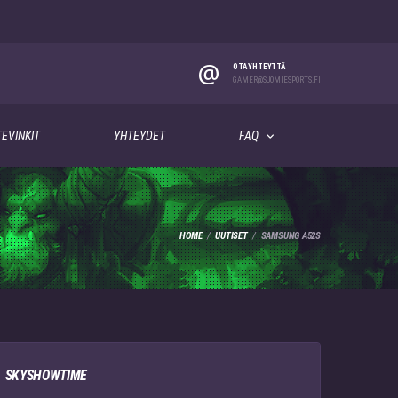
@
OTA YHTEYTTÄ
GAMER@SUOMIESPORTS.FI
EVINKIT
YHTEYDET
FAQ
HOME
UUTISET
SAMSUNG A52S
SKYSHOWTIME