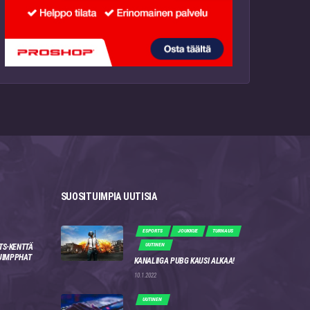
SUOSITUIMPIA UUTISIA
ESPORTS
JOUKKUE
TURNAUS
UUTINEN
TS-KENTTÄ
 JIMPPHAT
KANALIIGA PUBG KAUSI ALKAA!
10.1.2022
UUTINEN