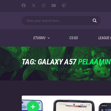
ETUSIVU
CS:GO
LEAGUE 
TAG: GALAXY A57
PELAAMIN