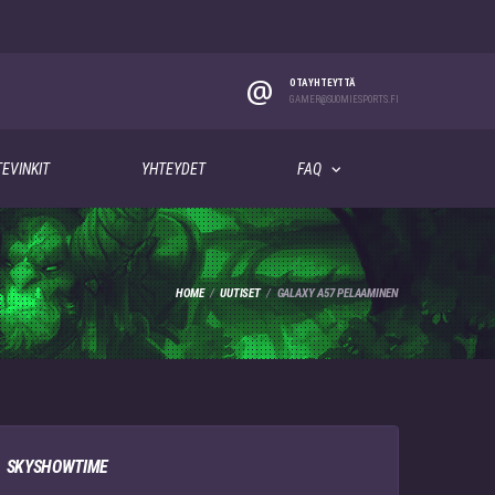
@
OTA YHTEYTTÄ
GAMER@SUOMIESPORTS.FI
EVINKIT
YHTEYDET
FAQ
HOME
UUTISET
GALAXY A57 PELAAMINEN
SKYSHOWTIME