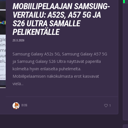
MOBIILIPELAAJAN SAMSUNG-
VERTAILU: A52S, A57 5G JA
S26 ULTRA SAMALLE
PELIKENTÄLLE
25.5.2026
Samsung Galaxy A52s 5G, Samsung Galaxy A57 5G
ja Samsung Galaxy S26 Ultra näyttävät paperilla
kolmelta hyvin erilaiselta puhelimelta.
Mobiilipelaamisen näkökulmasta erot kasvavat
vielä...
BOSS
1