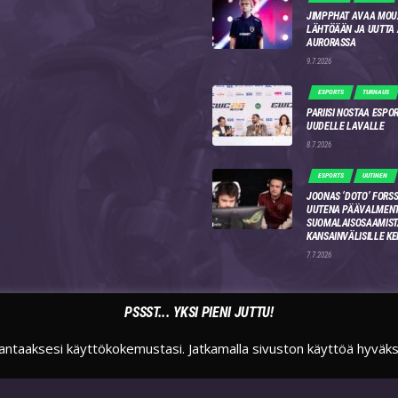
JIMPPHAT AVAA MOU
LÄHTÖÄÄN JA UUTTA
AURORASSA
9.7.2026
ESPORTS
TURNAUS
PARIISI NOSTAA ESPO
UUDELLE LAVALLE
8.7.2026
ESPORTS
UUTINEN
JOONAS ‘DOTO’ FORSS
UUTENA PÄÄVALMENT
SUOMALAISOSAAMIST
KANSAINVÄLISILLE KE
7.7.2026
PSSST... YKSI PIENI JUTTU!
antaaksesi käyttökokemustasi. Jatkamalla sivuston käyttöä hyväk
TWITTER
INSTAGRAM
TWITCH
SUOMIESPORTSFI
SUOMIESPORTS
SUOMIESPORTS