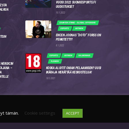
VUOSI 2022 SUOMIESPORTS.FI
Z:STA
UUDISTUKSET
 ALKUA
10.1.2022
COUNTER STRIKE - GLOBAL OFFENSIVE
ESPORTS
UUTINEN
ENCEN JOONAS “DOTO” FORSS ON
RTSIN
PENKITETTY!
8.1.2022
ESPORTS
UUTINEN
VALMENNUS
YLEINEN
 HEROICIN
AJANA –
KOSKA ALOITIT OMAN PELAAMISEN? UUSI
A
IKÄRAJA HERÄTTÄÄ KESKUSTELUA!
NTILLE
18.3.2021
syt tämän.
Cookie settings
ACCEPT
DISCORD
FI
4WSEK9X