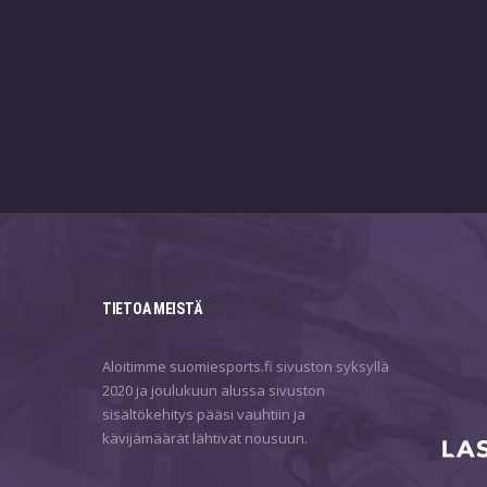
TIETOA MEISTÄ
Aloitimme suomiesports.fi sivuston syksyllä
2020 ja joulukuun alussa sivuston
sisältökehitys pääsi vauhtiin ja
kävijämäärät lähtivät nousuun.