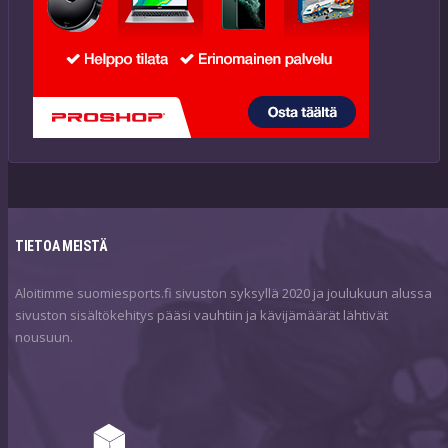
TIETOA MEISTÄ
Aloitimme suomiesports.fi sivuston syksyllä 2020 ja joulukuun alussa
sivuston sisältökehitys pääsi vauhtiin ja kävijämäärät lähtivät
nousuun.