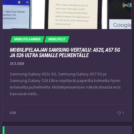
MOBIILIPELAAMINEN
MOBIILIPELIT
MOBIILIPELAAJAN SAMSUNG-VERTAILU: A52S, A57 5G
JA S26 ULTRA SAMALLE PELIKENTÄLLE
25.5.2026
Samsung Galaxy A52s 5G, Samsung Galaxy A57 5G ja
Samsung Galaxy S26 Ultra näyttävät paperilla kolmelta hyvin
erilaiselta puhelimelta. Mobiilipelaamisen näkökulmasta erot
kasvavat vielä...
BOSS
1