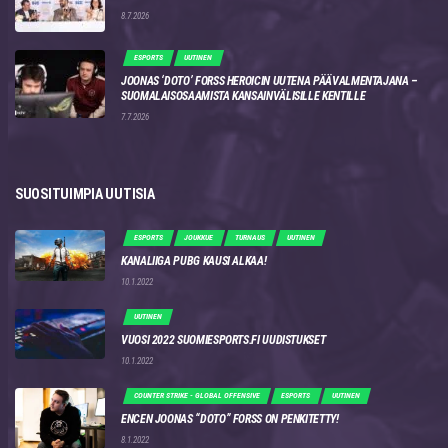
8.7.2026
ESPORTS
UUTINEN
JOONAS ‘DOTO’ FORSS HEROICIN UUTENA PÄÄVALMENTAJANA –
SUOMALAISOSAAMISTA KANSAINVÄLISILLE KENTILLE
7.7.2026
SUOSITUIMPIA UUTISIA
ESPORTS
JOUKKUE
TURNAUS
UUTINEN
KANALIIGA PUBG KAUSI ALKAA!
10.1.2022
UUTINEN
VUOSI 2022 SUOMIESPORTS.FI UUDISTUKSET
10.1.2022
COUNTER STRIKE - GLOBAL OFFENSIVE
ESPORTS
UUTINEN
ENCEN JOONAS “DOTO” FORSS ON PENKITETTY!
8.1.2022