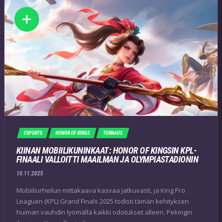
ESPORTS
HONOR OF KINGS
TURNAUS
KIINAN MOBIILIKUNINKAAT: HONOR OF KINGSIN KPL-
FINAALI VALLOITTI MAAILMAN JA OLYMPIASTADIONIN
10.11.2025
Mobiiliurheilun mittakaava kasvaa jatkuvasti, ja King Pro
Leaguen (KPL) Grand Finals 2025 todisti tämän kehityksen
huiman vauhdin lyömällä kaikki odotukset alleen. Pekingin