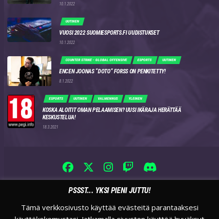
10.1.2022
UUTINEN
VUOSI 2022 SUOMIESPORTS.FI UUDISTUKSET
10.1.2022
COUNTER STRIKE - GLOBAL OFFENSIVE
ESPORTS
UUTINEN
ENCEN JOONAS “DOTO” FORSS ON PENKITETTY!
8.1.2022
ESPORTS
UUTINEN
VALMENNUS
YLEINEN
KOSKA ALOITIT OMAN PELAAMISEN? UUSI IKÄRAJA HERÄTTÄÄ
KESKUSTELUA!
18.3.2021
PSSST... YKSI PIENI JUTTU!
Tämä verkkosivusto käyttää evästeitä parantaaksesi