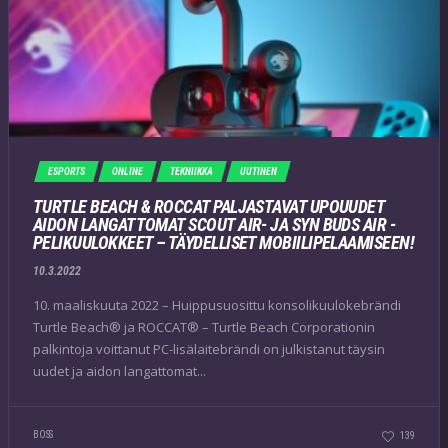
ESPORTS
ONLINE
TEKNIIKKA
UUTINEN
TURTLE BEACH & ROCCAT PALJASTAVAT UPOUUDET
AIDON LANGATTOMAT SCOUT AIR- JA SYN BUDS AIR -
PELIKUULOKKEET – TÄYDELLISET MOBIILIPELAAMISEEN!
10.3.2022
10. maaliskuuta 2022 – Huippusuosittu konsolikuulokebrändi
Turtle Beach® ja ROCCAT® – Turtle Beach Corporationin
palkintoja voittanut PC-lisälaitebrändi on julkistanut täysin
uudet ja aidon langattomat...
BOSS
139