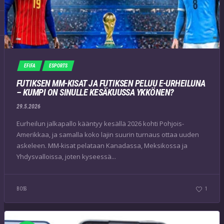
EFIFA
ESPORTS
FUTIKSEN MM-KISAT JA FUTIKSEN PELUU E-URHEILUNA
– KUMPI ON SINULLE KESÄKUUSSA YKKÖNEN?
29.5.2026
Eurheilun jalkapallo kääntyy kesällä 2026 kohti Pohjois-
Amerikkaa, ja samalla koko lajin suurin turnaus ottaa uuden
askeleen. MM-kisat pelataan Kanadassa, Meksikossa ja
Yhdysvalloissa, joten kyseessä...
BOSS
1