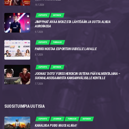
19.7.2026
ESPORTS
UUTINEN
JIMPPHAT AVAA MOUZ:STA LÄHTÖÄÄN JA UUTTA ALKUA
AURORASSA
9.7.2026
ESPORTS
TURNAUS
PARIISI NOSTAA ESPORTSIN UUDELLE LAVALLE
8.7.2026
ESPORTS
UUTINEN
JOONAS ‘DOTO’ FORSS HEROICIN UUTENA PÄÄVALMENTAJANA –
SUOMALAISOSAAMISTA KANSAINVÄLISILLE KENTILLE
7.7.2026
SUOSITUIMPIA UUTISIA
ESPORTS
JOUKKUE
TURNAUS
UUTINEN
KANALIIGA PUBG KAUSI ALKAA!