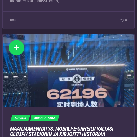
ikoninen Kansallisstadion,...
BOSS
0
ESPORTS
HONOR OF KINGS
MAAILMANENNÄTYS: MOBIILI-E-URHEILU VALTASI
OLYMPIASTADIONIN JA KIRJOITTI HISTORIAA