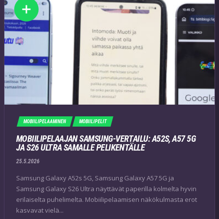
MOBIILIPELAAMINEN
MOBIILIPELIT
MOBIILIPELAAJAN SAMSUNG-VERTAILU: A52S, A57 5G
JA S26 ULTRA SAMALLE PELIKENTÄLLE
25.5.2026
Samsung Galaxy A52s 5G, Samsung Galaxy A57 5G ja
Samsung Galaxy S26 Ultra näyttävät paperilla kolmelta hyvin
erilaiselta puhelimelta. Mobiilipelaamisen näkökulmasta erot
kasvavat vielä...