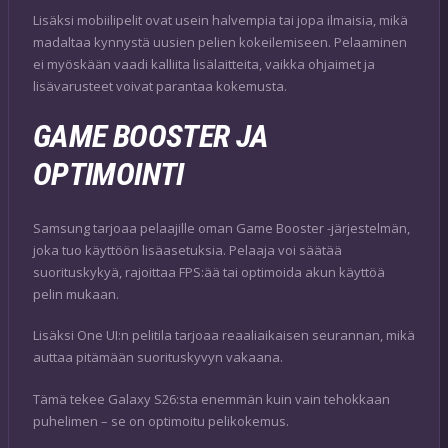
Lisäksi mobiilipelit ovat usein halvempia tai jopa ilmaisia, mikä
madaltaa kynnystä uusien pelien kokeilemiseen. Pelaaminen
ei myöskään vaadi kalliita lisälaitteita, vaikka ohjaimet ja
lisävarusteet voivat parantaa kokemusta.
GAME BOOSTER JA
OPTIMOINTI
Samsung tarjoaa pelaajille oman Game Booster -järjestelmän,
joka tuo käyttöön lisäasetuksia. Pelaaja voi säätää
suorituskykyä, rajoittaa FPS:ää tai optimoida akun käyttöä
pelin mukaan.
Lisäksi One UI:n pelitila tarjoaa reaaliaikaisen seurannan, mikä
auttaa pitämään suorituskyvyn vakaana.
Tämä tekee Galaxy S26:sta enemmän kuin vain tehokkaan
puhelimen – se on optimoitu pelikokemus.