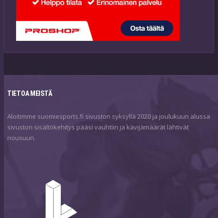
TIETOA MEISTÄ
Aloitimme suomiesports.fi sivuston syksyllä 2020 ja joulukuun alussa
sivuston sisältökehitys pääsi vauhtiin ja kävijämäärät lähtivät
nousuun.