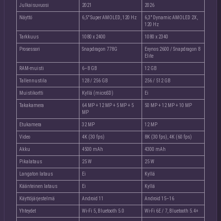
Julkaisuvuosi
2021
2026
Näyttö
6,5″ Super AMOLED, 120 Hz
6,3″ Dynamic AMOLED 2X,
120 Hz
Tarkkuus
1080 x 2400
1080 x 2340
Prosessori
Snapdragon 778G
Exynos 2600 / Snapdragon 8
Elite
RAM-muisti
6–8 GB
12 GB
Tallennustila
128 / 256 GB
256 / 512 GB
Muistikortti
Kyllä (microSD)
Ei
Takakamera
64 MP + 12 MP + 5 MP + 5
50 MP + 12 MP + 10 MP
MP
Etukamera
32 MP
12 MP
Video
4K (30 fps)
8K (30 fps), 4K (60 fps)
Akku
4500 mAh
4300 mAh
Pikalataus
25 W
25 W
Langaton lataus
Ei
Kyllä
Käänteinen lataus
Ei
Kyllä
Käyttöjärjestelmä
Android 11
Android 15–16
Yhteydet
Wi-Fi 5, Bluetooth 5.0
Wi-Fi 6E / 7, Bluetooth 5.4+