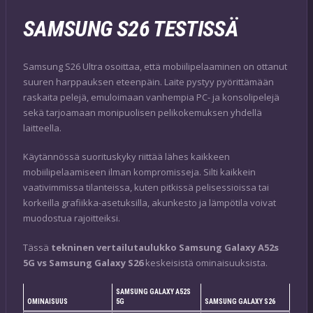
SAMSUNG S26 TESTISSÄ
Samsung S26 Ultra osoittaa, että mobiilipelaaminen on ottanut
suuren harppauksen eteenpäin. Laite pystyy pyörittämään
raskaita pelejä, emuloimaan vanhempia PC- ja konsolipelejä
sekä tarjoamaan monipuolisen pelikokemuksen yhdellä
laitteella.
Käytännössä suorituskyky riittää lähes kaikkeen
mobiilipelaamiseen ilman kompromisseja. Silti kaikkein
vaativimmissa tilanteissa, kuten pitkissä pelisessioissa tai
korkeilla grafiikka-asetuksilla, akunkesto ja lämpötila voivat
muodostua rajoitteiksi.
Tässä
tekninen vertailutaulukko Samsung Galaxy A52s
5G vs Samsung Galaxy S26
keskeisistä ominaisuuksista.
SAMSUNG GALAXY A52S
OMINAISUUS
5G
SAMSUNG GALAXY S26