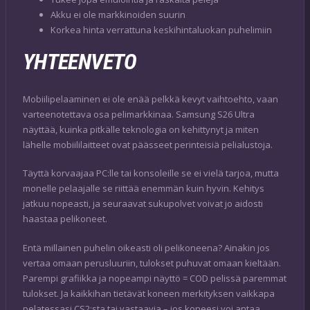
Akku ei ole markkinoiden suurin
Korkea hinta verrattuna keskihintaluokan puhelimiin
YHTEENVETO
Mobiilipelaaminen ei ole enää pelkkä kevyt vaihtoehto, vaan
varteenotettava osa pelimarkkinaa. Samsung S26 Ultra
näyttää, kuinka pitkälle teknologia on kehittynyt ja miten
lähelle mobiililaitteet ovat päässeet perinteisiä pelialustoja.
Täyttä korvaajaa PC:lle tai konsoleille se ei vielä tarjoa, mutta
monelle pelaajalle se riittää enemmän kuin hyvin. Kehitys
jatkuu nopeasti, ja seuraavat sukupolvet voivat jo aidosti
haastaa pelikoneet.
Entä millainen puhelin oikeasti oli pelikoneena? Ainakin jos
vertaa omaan perusluuriin, tulokset puhuvat omaan kieltään.
Parempi grafiikka ja nopeampi näyttö = COD pelissä paremmat
tulokset. Ja kaikkihan tietävät koneen merkityksen vaikkapa
pelatessasi CS2:sta tai vastaavia – jos koneesi voi antaa