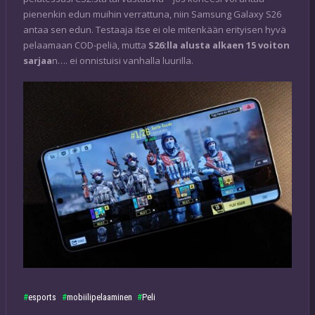
pienenkin edun muihin verrattuna, niin Samsung Galaxy S26
antaa sen edun. Testaaja itse ei ole mitenkään erityisen hyvä
pelaamaan COD-peliä, mutta
S26:lla alusta alkaen 15 voiton
sarjaa
n…. ei onnistuisi vanhalla luurilla.
esports
mobiilipelaaminen
Peli