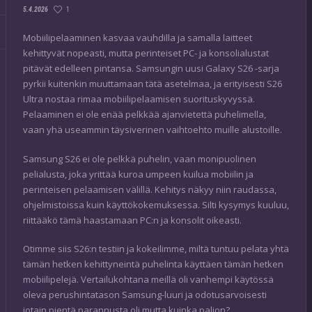
1
5.4.2026
Mobiilipelaaminen kasvaa vauhdilla ja samalla laitteet
kehittyvät nopeasti, mutta perinteiset PC- ja konsolialustat
pitävät edelleen pintansa. Samsungin uusi Galaxy S26 -sarja
pyrkii kuitenkin muuttamaan tätä asetelmaa, ja erityisesti S26
Ultra nostaa rimaa mobiilipelaamisen suorituskyvyssä.
Pelaaminen ei ole enää pelkkää ajanvietettä puhelimella,
vaan yhä useammin täysiverinen vaihtoehto muille alustoille.
Samsung S26 ei ole pelkkä puhelin, vaan monipuolinen
pelialusta, joka yrittää kuroa umpeen kuilua mobiilin ja
perinteisen pelaamisen välillä. Kehitys näkyy niin raudassa,
ohjelmistoissa kuin käyttökokemuksessa. Silti kysymys kuuluu,
riittääkö tämä haastamaan PC:n ja konsolit oikeasti.
Otimme siis S26:n testiin ja kokeilimme, miltä tuntuu pelata yhtä
tämän hetken kehittyneintä puhelinta käyttäen tämän hetken
mobiilipelejä. Vertailukohtana meillä oli vanhempi käytössä
oleva perushintatason Samsung-luuri ja odotusarvoisesti
jotain pientä parannusta oli mutta kuinka paljon?