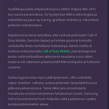
Grafiikkapuolella erityisesti Exynos 2600:n Xclipse 960 -GPU
tuo suuria parannuksia. Se hyödyntää AMD:n teknologiaa ja
mahdollistaa jopa ray tracing -grafiikan mobiilissa, mikä tekee
peleistä realistisempia.
Käytännössä tämä tarkoittaa, että raskaat pelit kuten Call of
Duty Mobile, Genshin Impact ja Fortnite pyörivät korkeilla
asetuksilla ilman merkittäviä hidasteluja. Näistä meillä oli
testissä entisestä tuttu
Call of Duty Mobile
, jota testaaja itse
pelasi vielä kohtuullisen aktiivisesti muutama vuosi sitten,
mutta ei ole sittemmin pelannut MITÄÄN mobiipeliä yli kolmeen
vuoteen.
Samsung panostaa myös jäähdytykseen, sillä uudistettu
vapor chamber -ratkaisu auttaa pitämään lämpötilat kurissa
pitkissä pelisessioissa. Tämä olikin yksi ensimmäistä
havaituista eroista halvemman hintaluokan luuriin: Samsung
S26 ei kuumentunut kovin helpolla vaikka pelisessio saattoi
kestää pidemmänkin aikaa.