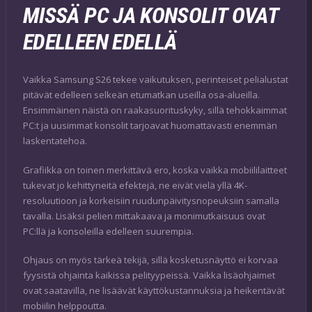
MISSÄ PC JA KONSOLIT OVAT
EDELLEEN EDELLÄ
Vaikka Samsung S26 tekee vaikutuksen, perinteiset pelialustat
pitävät edelleen selkeän etumatkan useilla osa-alueilla.
Ensimmäinen näistä on raakasuorituskyky, sillä tehokkaimmat
PC:t ja uusimmat konsolit tarjoavat huomattavasti enemmän
laskentatehoa.
Grafiikka on toinen merkittävä ero, koska vaikka mobiililaitteet
tukevat jo kehittyneitä efektejä, ne eivät vielä yllä 4K-
resoluutioon ja korkeisiin ruudunpäivitysnopeuksiin samalla
tavalla. Lisäksi pelien mittakaava ja monimutkaisuus ovat
PC:llä ja konsoleilla edelleen suurempia.
Ohjaus on myös tärkeä tekijä, sillä kosketusnäyttö ei korvaa
fyysistä ohjainta kaikissa pelityypeissä. Vaikka lisäohjaimet
ovat saatavilla, ne lisäävät käyttökustannuksia ja heikentävät
mobiilin helppoutta.