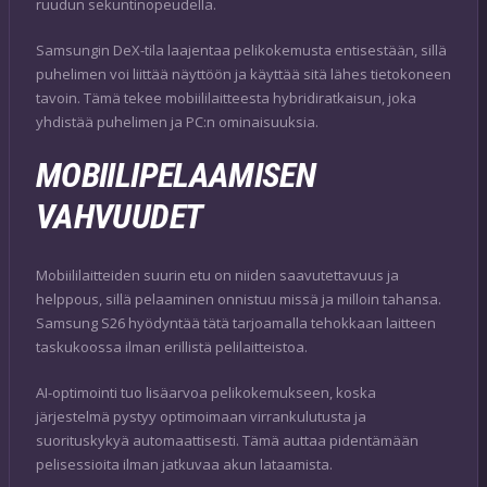
ruudun sekuntinopeudella.
Samsungin DeX-tila laajentaa pelikokemusta entisestään, sillä
puhelimen voi liittää näyttöön ja käyttää sitä lähes tietokoneen
tavoin. Tämä tekee mobiililaitteesta hybridiratkaisun, joka
yhdistää puhelimen ja PC:n ominaisuuksia.
MOBIILIPELAAMISEN
VAHVUUDET
Mobiililaitteiden suurin etu on niiden saavutettavuus ja
helppous, sillä pelaaminen onnistuu missä ja milloin tahansa.
Samsung S26 hyödyntää tätä tarjoamalla tehokkaan laitteen
taskukoossa ilman erillistä pelilaitteistoa.
AI-optimointi tuo lisäarvoa pelikokemukseen, koska
järjestelmä pystyy optimoimaan virrankulutusta ja
suorituskykyä automaattisesti. Tämä auttaa pidentämään
pelisessioita ilman jatkuvaa akun lataamista.