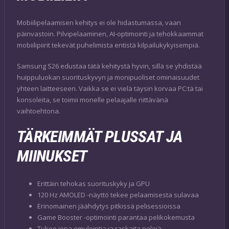
Mobiilipelaamisen kehitys ei ole hidastumassa, vaan
päinvastoin. Pilvipelaaminen, AI-optimointi ja tehokkaammat
mobiilipiirit tekevät puhelimista entistä kilpailukykyisempiä.
Samsung S26 edustaa tätä kehitystä hyvin, sillä se yhdistää
huippuluokan suorituskyvyn ja monipuoliset ominaisuudet
yhteen laitteeseen. Vaikka se ei vielä täysin korvaa PC:tä tai
konsoleita, se toimii monelle pelaajalle riittävänä
vaihtoehtona.
TÄRKEIMMÄT PLUSSAT JA
MIINUKSET
Erittäin tehokas suorituskyky ja GPU
120 Hz AMOLED -näyttö tekee pelaamisesta sulavaa
Erinomainen jäähdytys pitkissä pelisessioissa
Game Booster -optimointi parantaa pelikokemusta
Tukee jopa emulointia ja raskaita pelejä