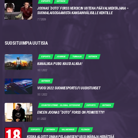
ESPORTS
UUTINEN
JOONAS ‘DOTO’ FORSS HEROICIN UUTENA PÄÄVALMENTAJANA –
SUOMALAISOSAAMISTA KANSAINVÄLISILLE KENTILLE
7.7.2026
SUOSITUIMPIA UUTISIA
ESPORTS
JOUKKUE
TURNAUS
UUTINEN
KANALIIGA PUBG KAUSI ALKAA!
10.1.2022
UUTINEN
VUOSI 2022 SUOMIESPORTS.FI UUDISTUKSET
10.1.2022
COUNTER STRIKE - GLOBAL OFFENSIVE
ESPORTS
UUTINEN
ENCEN JOONAS “DOTO” FORSS ON PENKITETTY!
8.1.2022
ESPORTS
UUTINEN
VALMENNUS
YLEINEN
KOSKA ALOITIT OMAN PELAAMISEN? UUSI IKÄRAJA HERÄTTÄÄ