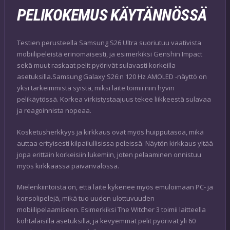
PELIKOKEMUS KÄYTÄNNÖSSÄ
Testien perusteella Samsung S26 Ultra suoriutuu vaativista
mobiilipeleistä erinomaisesti, ja esimerkiksi Genshin Impact
sekä muut raskaat pelit pyörivät sulavasti korkeilla
asetuksilla.Samsung Galaxy S26:n 120 Hz AMOLED -näyttö on
yksi tärkeimmistä syistä, miksi laite toimii niin hyvin
pelikäytössä. Korkea virkistystaajuus tekee liikkeestä sulavaa
ja reagoinnista nopeaa.
Kosketusherkkyys ja kirkkaus ovat myös huipputasoa, mikä
auttaa erityisesti kilpailullisissa peleissä. Näytön kirkkaus yltää
jopa erittäin korkeisiin lukemiin, joten pelaaminen onnistuu
myös kirkkaassa päivänvalossa.
Mielenkiintoista on, että laite kykenee myös emuloimaan PC- ja
konsolipelejä, mikä tuo uuden ulottuvuuden
mobiilipelaamiseen. Esimerkiksi The Witcher 3 toimii laitteella
kohtalaisilla asetuksilla, ja kevyemmät pelit pyörivät yli 60