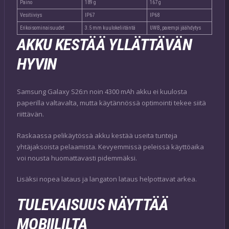
Paino
189 g
167 g
Vesitiiviys
IP67
IP68
Erikoisominaisuudet
3.5 mm kuulokeliitäntä
UWB, parempi jäähdytys
AKKU KESTÄÄ YLLÄTTÄVÄN
HYVIN
Samsung Galaxy S26:n noin 4300 mAh akku ei kuulosta
paperilla valtavalta, mutta käytännössä optimointi tekee siitä
riittävän.
Raskaassa pelikäytössä akku kestää useita tunteja
yhtäjaksoista pelaamista. Kevyemmissä peleissä käyttöaika
voi nousta huomattavasti pidemmäksi.
Lisäksi nopea lataus ja langaton lataus helpottavat arkea.
TULEVAISUUS NÄYTTÄÄ
MOBIILILTA