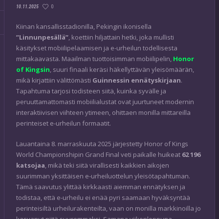
0
10.11.2025
Kiinan kansallisstadionilla, Pekingin ikonisella
”Linnunpesällä”
, koettiin hiljattain hetki, joka mullisti
käsitykset mobiilipelaamisen ja e-urheilun todellisesta
mittakaavasta. Maailman tuottoisimman mobiilipelin,
Honor
of Kingsin
, suuri finaali keräsi häkellyttävän yleisömäärän,
mikä kirjattiin välittömästi
Guinnessin ennätyskirjaan
.
Tapahtuma tarjosi todisteen siitä, kuinka syvälle ja
peruuttamattomasti mobiilialustat ovat juurtuneet modernin
interaktiivisen viihteen ytimeen, ohittaen monilla mittareilla
perinteiset e-urheilun formaatit.
Lauantaina 8. marraskuuta 2025 järjestetty Honor of Kings
World Championshipin Grand Final veti paikalle huikeat
62 196
katsojaa
, mikä teki siitä virallisesti kaikkien aikojen
suurimman yksittäisen e-urheiluottelun yleisötapahtuman.
Tämä saavutus ylittää kirkkaasti aiemman ennätyksen ja
todistaa, että e-urheilu ei enää pyri saamaan hyväksyntää
perinteisiltä urheilurakenteilta, vaan on monilla markkinoilla jo
kasvanut niitä suuremmaksi. Samana viikonloppuna