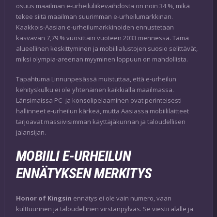
osuus maailman e-urheiluliikevaihdosta on noin 34 %, mikä
tekee siitä maailman suurimman e-urheilumarkkinan.
Kaakkois-Aasian e-urheilumarkkinoiden ennustetaan
kasvavan 7,79 % vuosittain vuoteen 2033 mennessä. Tämä
alueellinen keskittyminen ja mobiilialustojen suosio selittävät,
miksi olympia-areenan myyminen loppuun on mahdollista.
Tapahtuma Linnunpesässä muistuttaa, että e-urheilun
kehityskulku ei ole yhtenäinen kaikkialla maailmassa.
Länsimaissa PC- ja konsolipelaaminen ovat perinteisesti
hallinneet e-urheilun kärkeä, mutta Aasiassa mobiililaitteet
tarjoavat massiivisimman käyttäjäkunnan ja taloudellisen
jalansijan.
MOBIILI E-URHEILUN
ENNÄTYKSEN MERKITYS
Honor of Kingsin
ennätys ei ole vain numero, vaan
kulttuurinen ja taloudellinen virstanpylväs. Se viestii alalle ja