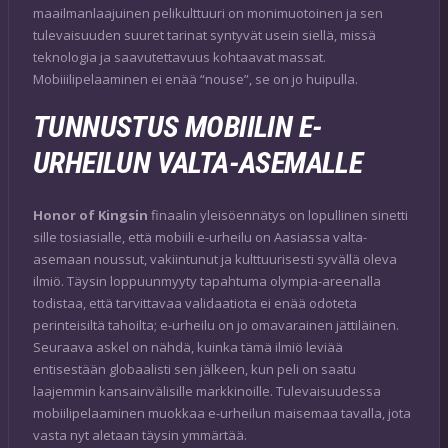
maailmanlaajuinen pelikulttuuri on monimuotoinen ja sen
tulevaisuuden suuret tarinat syntyvät usein siellä, missä
teknologia ja saavutettavuus kohtaavat massat.
Mobiiilipelaaminen ei enää “nouse”, se on jo huipulla.
TUNNUSTUS MOBIILIN E-
URHEILUN VALTA-ASEMALLE
Honor of Kingsin
finaalin yleisöennätys on lopullinen sinetti
sille tosiasialle, että mobiili e-urheilu on Aasiassa valta-
asemaan noussut, vakiintunut ja kulttuurisesti syvällä oleva
ilmiö. Täysin loppuunmyyty tapahtuma olympia-areenalla
todistaa, että tarvittavaa validaatiota ei enää odoteta
perinteisiltä tahoilta; e-urheilu on jo omavarainen jättiläinen.
Seuraava askel on nähdä, kuinka tämä ilmiö leviää
entisestään globaalisti sen jälkeen, kun peli on saatu
laajemmin kansainvälisille markkinoille. Tulevaisuudessa
mobiilipelaaminen muokkaa e-urheilun maisemaa tavalla, jota
vasta nyt aletaan täysin ymmärtää.