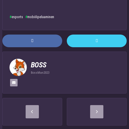
esports
mobiilipelaaminen
BOSS
BossMan2023