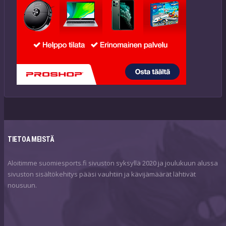
TIETOA MEISTÄ
Aloitimme suomiesports.fi sivuston syksyllä 2020 ja joulukuun alussa
sivuston sisältökehitys pääsi vauhtiin ja kävijämäärät lähtivät
nousuun.