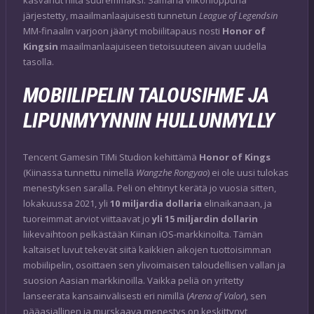
järjestetty, maailmanlaajuisesti tunnetun
League of Legendsin
MM-finaalin varjoon jäänyt mobiilitapaus nosti
Honor of
Kingsin
maailmanlaajuiseen tietoisuuteen aivan uudella
tasolla.
MOBIILIPELIN TALOUSIHME JA
LIPUNMYYNNIN HULLUNMYLLY
Tencent Gamesin TiMi Studion kehittämä
Honor of Kings
(Kiinassa tunnettu nimellä
Wangzhe Rongyao
) ei ole uusi tulokas
menestyksen saralla. Peli on ehtinyt kerätä jo vuosia sitten,
lokakuussa 2021, yli
10 miljardia dollaria
elinaikanaan, ja
tuoreimmat arviot viittaavat jo
yli 15 miljardin dollarin
liikevaihtoon pelkästään Kiinan iOS-markkinoilta. Tämän
kaltaiset luvut tekevät siitä kaikkien aikojen tuottoisimman
mobiilipelin, osoittaen sen ylivoimaisen taloudellisen vallan ja
suosion Aasian markkinoilla. Vaikka peliä on yritetty
lanseerata kansainvälisesti eri nimillä (
Arena of Valor
), sen
pääasiallinen ja murskaava menestys on keskittynyt