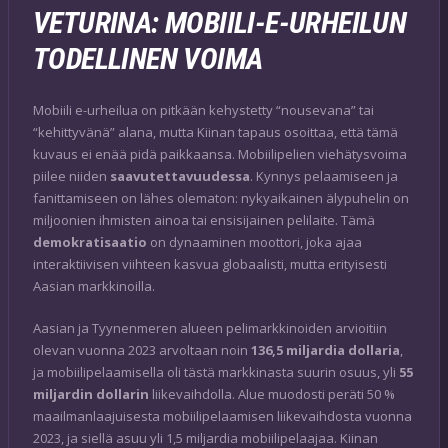
VETURINA: MOBIILI-E-URHEILUN
TODELLINEN VOIMA
Mobiili e-urheilua on pitkään kehystetty “nousevana” tai
“kehittyvänä” alana, mutta Kiinan tapaus osoittaa, että tämä
kuvaus ei enää pidä paikkaansa. Mobiilipelien viehätysvoima
piilee niiden
saavutettavuudessa
. Kynnys pelaamiseen ja
fanittamiseen on lähes olematon: nykyaikainen älypuhelin on
miljoonien ihmisten ainoa tai ensisijainen pelilaite. Tämä
demokratisaatio
on dynaaminen moottori, joka ajaa
interaktiivisen viihteen kasvua globaalisti, mutta erityisesti
Aasian markkinoilla.
Aasian ja Tyynenmeren alueen pelimarkkinoiden arvioitiin
olevan vuonna 2023 arvoltaan noin
136,5 miljardia dollaria
,
ja mobiilipelaamisella oli tästä markkinasta suurin osuus, yli
55
miljardin dollarin
liikevaihdolla. Alue muodosti peräti 50 %
maailmanlaajuisesta mobiilipelaamisen liikevaihdosta vuonna
2023, ja siellä asuu yli 1,5 miljardia mobiilipelaajaa. Kiinan