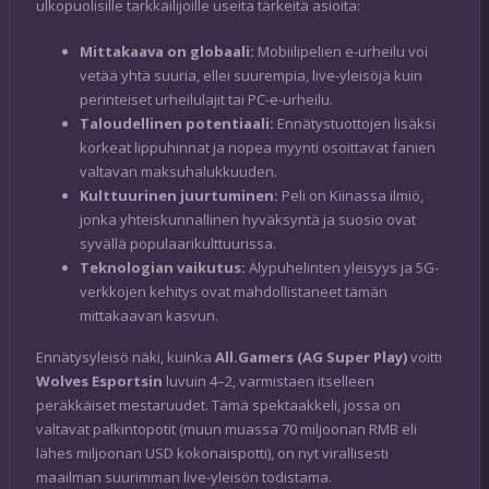
ulkopuolisille tarkkailijoille useita tärkeitä asioita:
Mittakaava on globaali:
Mobiilipelien e-urheilu voi
vetää yhtä suuria, ellei suurempia, live-yleisöjä kuin
perinteiset urheilulajit tai PC-e-urheilu.
Taloudellinen potentiaali:
Ennätystuottojen lisäksi
korkeat lippuhinnat ja nopea myynti osoittavat fanien
valtavan maksuhalukkuuden.
Kulttuurinen juurtuminen:
Peli on Kiinassa ilmiö,
jonka yhteiskunnallinen hyväksyntä ja suosio ovat
syvällä populaarikulttuurissa.
Teknologian vaikutus:
Älypuhelinten yleisyys ja 5G-
verkkojen kehitys ovat mahdollistaneet tämän
mittakaavan kasvun.
Ennätysyleisö näki, kuinka
All.Gamers (AG Super Play)
voitti
Wolves Esportsin
luvuin 4–2, varmistaen itselleen
peräkkäiset mestaruudet. Tämä spektaakkeli, jossa on
valtavat palkintopotit (muun muassa 70 miljoonan RMB eli
lähes miljoonan USD kokonaispotti), on nyt virallisesti
maailman suurimman live-yleisön todistama.