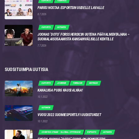
ESPORTS
TURNAUS
PARIISI NOSTAA ESPORTSIN UUDELLE LAVALLE
8.7.2026
ESPORTS
UUTINEN
JOONAS ‘DOTO’ FORSS HEROICIN UUTENA PÄÄVALMENTAJANA –
SUOMALAISOSAAMISTA KANSAINVÄLISILLE KENTILLE
7.7.2026
SUOSITUIMPIA UUTISIA
ESPORTS
JOUKKUE
TURNAUS
UUTINEN
KANALIIGA PUBG KAUSI ALKAA!
10.1.2022
UUTINEN
VUOSI 2022 SUOMIESPORTS.FI UUDISTUKSET
10.1.2022
COUNTER STRIKE - GLOBAL OFFENSIVE
ESPORTS
UUTINEN