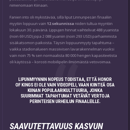
nimenomaan Kiinaan.
Fanien into oli mykistävää, sillä liput Linnunpesän finaaliin
myytiin loppuun vain
12 sekunnissa
niiden tultua myyntiin
lokakuun 30. päivänä. Lippujen hinnat vaihtelivat 488 yuanista
(noin 69 USD) jopa 2 088 yuaniin (noin 293 USD) parhaimmista
sisäkatsomon paikoista. Täysin loppuunmyyty tapahtuma –
vaikka stadionalueen massiivisen lavarakennelman vuoksi
vain noin 75 % sen normaalista 80 000 hengen kapasiteetista
oli käytössä – korosti mobiilipelin ilmiömäistä vetovoimaa.
LIPUNMYYNNIN NOPEUS TODISTAA, ETTÄ
HONOR
OF KINGS
EI OLE VAIN VIDEOPELI, VAAN KIINTEÄ OSA
KIINAN POPULAARIKULTTUURIA, JONKA
SUURIMMAT TAPAHTUMAT VETÄVÄT VERTOJA
PERINTEISEN URHEILUN FINAALEILLE.
SAAVUTETTAVUUS KASVUN