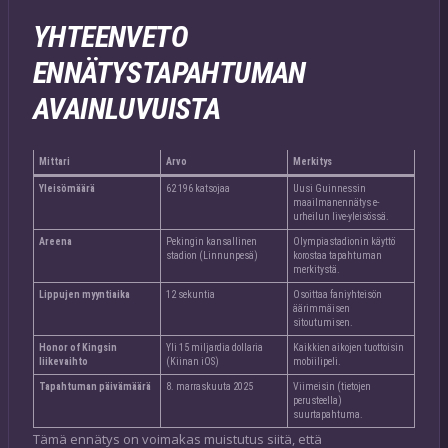
YHTEENVETO
ENNÄTYSTAPAHTUMAN
AVAINLUVUISTA
Mittari
Arvo
Merkitys
Yleisömäärä
62 196 katsojaa
Uusi Guinnessin
maailmanennätys e-
urheilun live-yleisössä.
Areena
Pekingin kansallinen
Olympiastadionin käyttö
stadion (Linnunpesä)
korostaa tapahtuman
merkitystä.
Lippujen myyntiaika
12 sekuntia
Osoittaa faniyhteisön
äärimmäisen
sitoutumisen.
Honor of Kingsin
Yli 15 miljardia dollaria
Kaikkien aikojen tuottoisin
liikevaihto
(Kiinan iOS)
mobiilipeli.
Tapahtuman päivämäärä
8. marraskuuta 2025
Viimeisin (tietojen
perusteella)
suurtapahtuma.
Tämä ennätys on voimakas muistutus siitä, että