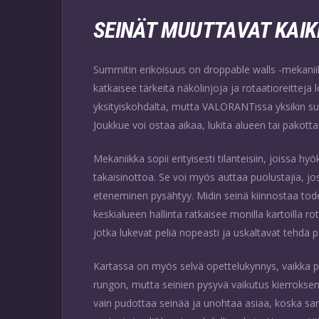
SEINÄT MUUTTAVAT KAIK
Summitin erikoisuus on droppable walls -mekaniik
katkaisee tärkeitä näkölinjoja ja rotaatioreittejä
yksityiskohdalta, mutta VALORANTissa yksikin su
Joukkue voi ostaa aikaa, lukita alueen tai pakot
Mekaniikka sopii erityisesti tilanteisiin, joissa 
takaisinottoa. Se voi myös auttaa puolustajia, jo
eteneminen pysähtyy. Midin seinä kiinnostaa todenn
keskialueen hallinta ratkaisee monilla kartoilla r
jotka lukevat peliä nopeasti ja uskaltavat tehdä 
Kartassa on myös selvä opettelukynnys, vaikka p
rungon, mutta seinien pysyvä vaikutus kierroksen
vain pudottaa seinää ja unohtaa asiaa, koska s