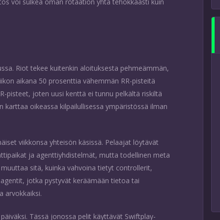
tös voi sulkea oman rotaation yhtä tehokkaasti kuin
sussa. Riot tekee kuitenkin aloituksesta pehmeämmän,
iikon aikana 50 prosenttia vähemmän RR-pisteitä
R-pisteet, joten uusi kenttä ei tunnu pelkältä riskiltä
 karttaa oikeassa kilpailullisessa ympäristössä ilman
set viikkonsa yhteisön käsissä. Pelaajat löytävät
nttipaikat ja agenttiyhdistelmät, mutta todellinen meta
uttaa sitä, kuinka vahvoina tietyt controllerit,
sti agentit, jotka pystyvät keräämään tietoa tai
a arvokkaiksi.
iväksi. Tässä jonossa pelit käyttävät Swiftplay-