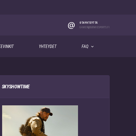
@
OTA YHTEYTTÄ
GAMER@SUOMIESPORTS.FI
EVINKIT
YHTEYDET
FAQ
SKYSHOWTIME