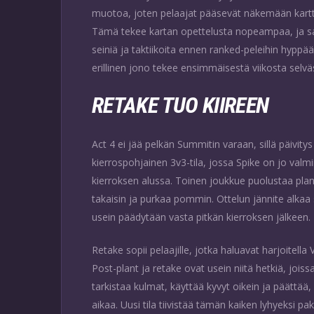
muotoa, joten pelaajat pääsevät näkemään kartt
Tämä tekee kartan opettelusta nopeampaa, ja sama
seiniä ja taktiikoita ennen ranked-peleihin hyppää
erillinen jono tekee ensimmäisestä viikosta selv
RETAKE TUO KIIREEN
Act 4 ei jää pelkän Summitin varaan, sillä päivit
kierrospohjainen 3v3-tila, jossa Spike on jo valmii
kierroksen alussa. Toinen joukkue puolustaa plant
takaisin ja purkaa pommin. Ottelun jännite alkaa s
usein päädytään vasta pitkän kierroksen jälkeen.
Retake sopii pelaajille, jotka haluavat harjoitell
Post-plant ja retake ovat usein niitä hetkiä, jois
tarkistaa kulmat, käyttää kyvyt oikein ja päättää, 
aikaa. Uusi tila tiivistää tämän kaiken lyhyeksi pak