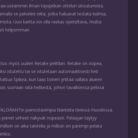
aa useammin ilman täyspitkän ottelun sitoutumista.
lla se palvelee niitä, jotka haluavat testata kulmia,
mistä. Uusi kartta voi olla raskas opeteltava, mutta
ästi helpomman.
ys tuo myös uuden Retake-pelitilan. Retake on nopea,
ksi istutettu tai se istutetaan automaattisesti heti
attua Spikea, kun taas toinen yrittää vallata alueen
iis suoraan siitä hetkestä, johon tavallisessa pelissä
a VALORANTin painostavimpia tilanteita tiiviissä muodossa.
sa pienet virheet näkyvät nopeasti. Pelaajan täytyy
milloin on aika taistella ja milloin on parempi pelata
etiksi.