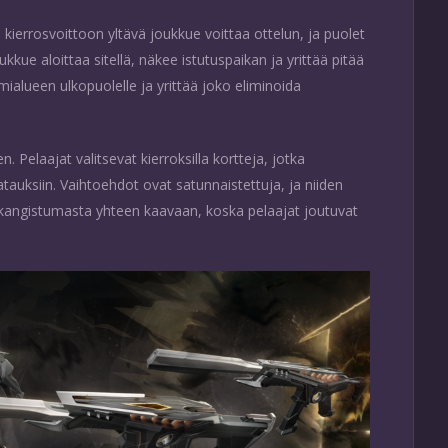
kierrosvoittoon yltävä joukkue voittaa ottelun, ja puolet
kkue aloittaa sitellä, näkee istutuspaikan ja yrittää pitää
alueen ulkopuolelle ja yrittää joko eliminoida
 Pelaajat valitsevat kierroksilla kortteja, jotka
latauksiin. Vaihtoehdot ovat satunnaistettuja, ja niiden
 kangistumasta yhteen kaavaan, koska pelaajat joutuvat