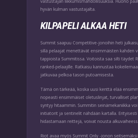
vastustajan liikkumismahdollisuuksia. Huono pää
hyvän kulman vastustajalta.
KILPAPELI ALKAA HETI
Summit saapuu Competitive-jonoihin heti julkai
sillä pelaajat menettävät ensimmäisten kahden v
tappioista Summitissa. Voitoista saa silti täydet R
ranked-pelaajille. Ratkaisu kannustaa kokeilemaan
jatkuvaa pelkoa tason putoamisesta.
Tämä on tärkeää, koska uusi kenttä elää ensimmäi
nopeasti ensimmäiset oletuslinjat, turvalliset pla
syntyy hitaammin. Summitin seinämekaniikka voi mu
initiatorit ja sentinelit nähdään kartalla. Erityise
hidastamaan reittejä, voivat nousta alkuvaiheess
Riot avaa myös Summit Only -jonon seitsemäksi pä