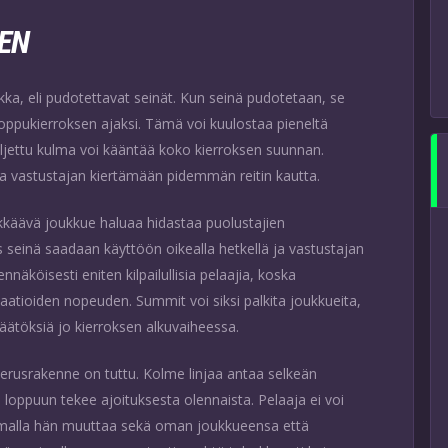
EN
ka, eli pudotettavat seinät. Kun seinä pudotetaan, se
 loppukierroksen ajaksi. Tämä voi kuulostaa pieneltä
ljettu kulma voi kääntää koko kierroksen suunnan.
taa vastustajan kiertämään pidemmän reitin kautta.
hyökkäävä joukkue haluaa hidastaa puolustajien
s seinä saadaan käyttöön oikealla hetkellä ja vastustajan
äköisesti eniten kilpailullisia pelaajia, koska
otaatioiden nopeuden. Summit voi siksi palkita joukkueita,
päätöksiä jo kierroksen alkuvaiheessa.
erusrakenne on tuttu. Kolme linjaa antaa selkeän
 loppuun tekee ajoituksesta olennaista. Pelaaja ei voi
amalla hän muuttaa sekä oman joukkueensa että