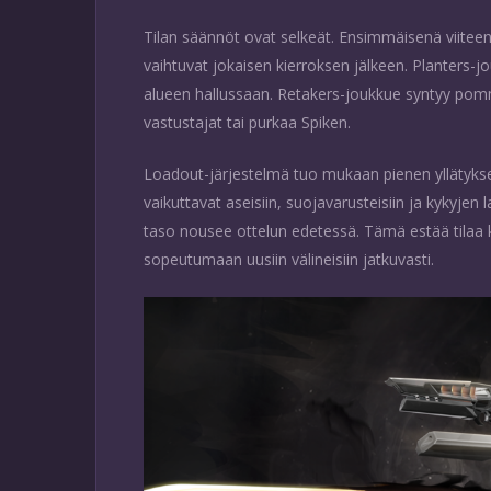
Tilan säännöt ovat selkeät. Ensimmäisenä viiteen 
vaihtuvat jokaisen kierroksen jälkeen. Planters-jou
alueen hallussaan. Retakers-joukkue syntyy pommi
vastustajat tai purkaa Spiken.
Loadout-järjestelmä tuo mukaan pienen yllätyksen.
vaikuttavat aseisiin, suojavarusteisiin ja kykyjen 
taso nousee ottelun edetessä. Tämä estää tilaa
sopeutumaan uusiin välineisiin jatkuvasti.