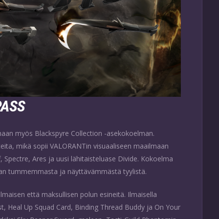
PASS
kanaan myös Blackspyre Collection -asekokoelman.
utteita, mikä sopii VALORANTin visuaaliseen maailmaan
 Spectre, Ares ja uusi lähitaisteluase Divide. Kokoelma
ieman tummemmasta ja näyttävämmästä tyylistä.
lmaisen että maksullisen polun esineitä. Ilmaisella
, Heal Up Squad Card, Binding Thread Buddy ja On Your