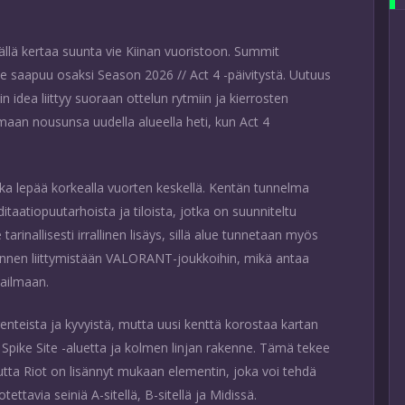
ällä kertaa suunta vie Kiinan vuoristoon. Summit
se saapuu osaksi Season 2026 // Act 4 -päivitystä. Uutuus
 idea liittyy suoraan ottelun rytmiin ja kierrosten
maan nousunsa uudella alueella heti, kun Act 4
ka lepää korkealla vuorten keskellä. Kentän tunnelma
taatiopuutarhoista ja tiloista, jotka on suunniteltu
rinallisesti irrallinen lisäys, sillä alue tunnetaan myös
ä ennen liittymistään VALORANT-joukkoihin, mikä antaa
aailmaan.
eista ja kyvyistä, mutta uusi kenttä korostaa kartan
i Spike Site -aluetta ja kolmen linjan rakenne. Tämä tekee
utta Riot on lisännyt mukaan elementin, joka voi tehdä
tavia seiniä A-sitellä, B-sitellä ja Midissä.