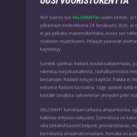
UUSI VUORISTOKENTTÄ
Riot Games tuo
VALORANTiin
uuden kentän, ja t
julkaistaan keskiviikkona 24. kesäkuuta 2026, ja 
ei jää pelkäksi maisemakentäksi, koska sen tärkein
sisäiseen muutokseen. Pelaajat pääsevät aloitta
käynnistyy.
Summit sijoittuu Radiant-koulutusakatemiaan, jo
rakentuu harjoitushalleista, rauhallisemmista medi
kestämään Radiant-kykyjen käyttöä. Paikka ei ole ta
entisenä Radiant-luostarina. Sage opiskeli siell
kentälle tavallista vahvemman yhteyden pelin m
VALORANT tunnetaan tarkasta ampumisesta, agent
hallintaa erityisen näkyvästi. Summitissa on kaks
siitä lähtökohtaisesti helposti ymmärrettävän, m
kierroksista arvaamattomampia. Kentällä on pudotet