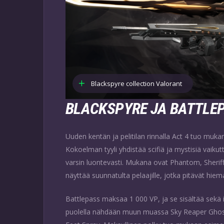
Blackspyre collection Valorant
BLACKSPYRE JA BATTLE
Uuden kentän ja pelitilan rinnalla Act 4 tuo mu
Kokoelman tyyli yhdistää scifiä ja mystisiä vaik
varsin luontevasti. Mukana ovat Phantom, Sheriff,
näyttää suunnatulta pelaajille, jotka pitävät h
Battlepass maksaa 1 000 VP, ja se sisältää sekä i
puolella nähdään muun muassa Sky Reaper Ghost