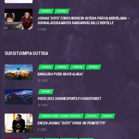
ESPORTS
UUTINEN
JOONAS ‘DOTO’ FORSS HEROICIN UUTENA PÄÄVALMENTAJANA –
SUOMALAISOSAAMISTA KANSAINVÄLISILLE KENTILLE
7.7.2026
SUOSITUIMPIA UUTISIA
ESPORTS
JOUKKUE
TURNAUS
UUTINEN
KANALIIGA PUBG KAUSI ALKAA!
10.1.2022
UUTINEN
VUOSI 2022 SUOMIESPORTS.FI UUDISTUKSET
10.1.2022
COUNTER STRIKE - GLOBAL OFFENSIVE
ESPORTS
UUTINEN
ENCEN JOONAS “DOTO” FORSS ON PENKITETTY!
8.1.2022