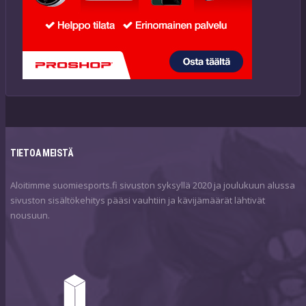
TIETOA MEISTÄ
Aloitimme suomiesports.fi sivuston syksyllä 2020 ja joulukuun alussa
sivuston sisältökehitys pääsi vauhtiin ja kävijämäärät lähtivät
nousuun.