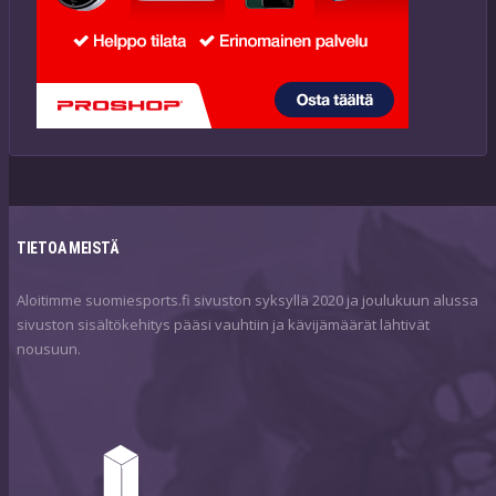
TIETOA MEISTÄ
Aloitimme suomiesports.fi sivuston syksyllä 2020 ja joulukuun alussa
sivuston sisältökehitys pääsi vauhtiin ja kävijämäärät lähtivät
nousuun.