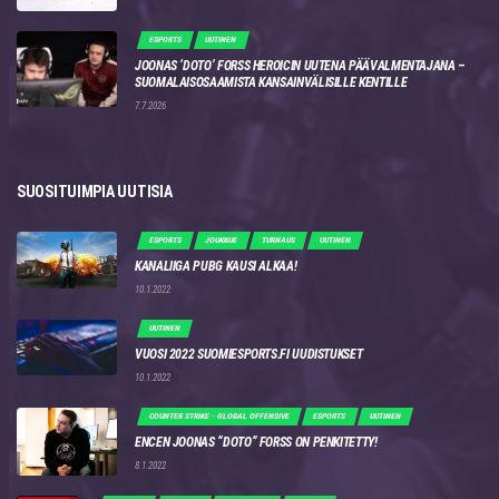
ESPORTS
UUTINEN
JOONAS ‘DOTO’ FORSS HEROICIN UUTENA PÄÄVALMENTAJANA –
SUOMALAISOSAAMISTA KANSAINVÄLISILLE KENTILLE
7.7.2026
SUOSITUIMPIA UUTISIA
ESPORTS
JOUKKUE
TURNAUS
UUTINEN
KANALIIGA PUBG KAUSI ALKAA!
10.1.2022
UUTINEN
VUOSI 2022 SUOMIESPORTS.FI UUDISTUKSET
10.1.2022
COUNTER STRIKE - GLOBAL OFFENSIVE
ESPORTS
UUTINEN
ENCEN JOONAS “DOTO” FORSS ON PENKITETTY!
8.1.2022