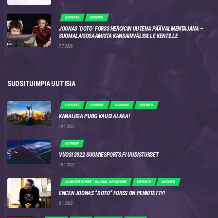
ESPORTS
UUTINEN
JOONAS ‘DOTO’ FORSS HEROICIN UUTENA PÄÄVALMENTAJANA –
SUOMALAISOSAAMISTA KANSAINVÄLISILLE KENTILLE
7.7.2026
SUOSITUIMPIA UUTISIA
ESPORTS
JOUKKUE
TURNAUS
UUTINEN
KANALIIGA PUBG KAUSI ALKAA!
10.1.2022
UUTINEN
VUOSI 2022 SUOMIESPORTS.FI UUDISTUKSET
10.1.2022
COUNTER STRIKE - GLOBAL OFFENSIVE
ESPORTS
UUTINEN
ENCEN JOONAS “DOTO” FORSS ON PENKITETTY!
8.1.2022