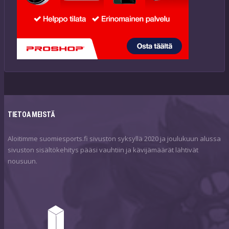
TIETOA MEISTÄ
Aloitimme suomiesports.fi sivuston syksyllä 2020 ja joulukuun alussa
sivuston sisältökehitys pääsi vauhtiin ja kävijämäärät lähtivät
nousuun.