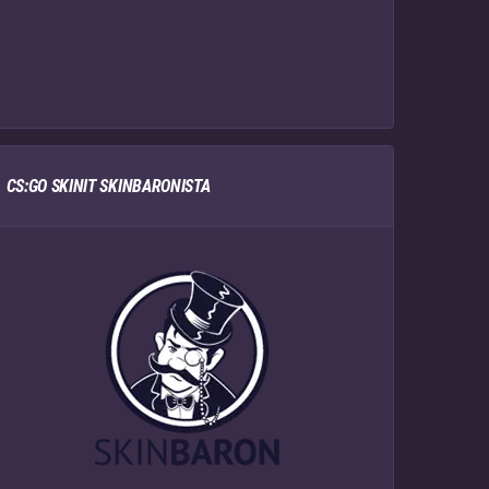
CS:GO SKINIT SKINBARONISTA