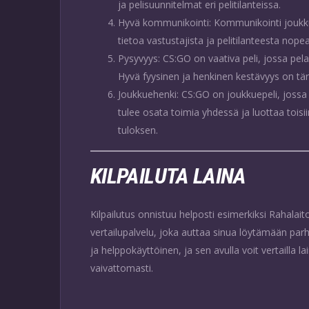
ja pelisuunnitelmat eri pelitilanteissa.
Hyvä kommunikointi: Kommunikointi joukkue
tietoa vastustajista ja pelitilanteesta nopea
Pysyvyys: CS:GO on vaativa peli, jossa pela
Hyvä fyysinen ja henkinen kestävyys on t
Joukkuehenki: CS:GO on joukkuepeli, jossa 
tulee osata toimia yhdessä ja luottaa tois
tuloksen.
KILPAILUTA LAINA
Kilpailutus onnistuu helposti esimerkiksi Rahalait
vertailupalvelu, joka auttaa sinua löytämään parha
ja helppokäyttöinen, ja sen avulla voit vertailla
vaivattomasti.