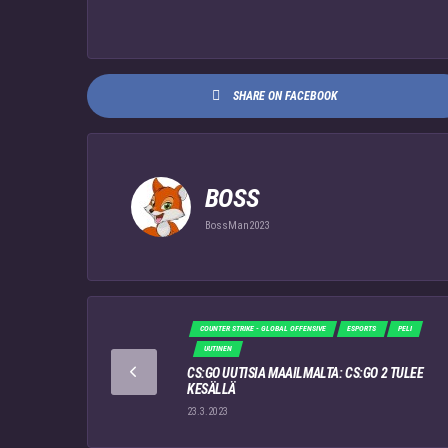
SHARE ON FACEBOOK
BOSS
BossMan2023
COUNTER STRIKE - GLOBAL OFFENSIVE
ESPORTS
PELI
UUTINEN
CS:GO UUTISIA MAAILMALTA: CS:GO 2 TULEE
KESÄLLÄ
23.3.2023