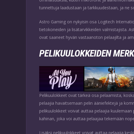
tunnettuja laadustaan ja tarkkuudestaan, ja ne sop
Astro Gaming on nykyisin osa Logitech Internati
tietokoneiden ja lisätarvikkeiden valmistajista.
ovat saaneet hyvän vastaanoton pelaajilta ja amma
PELIKUULOKKEIDEN MERK
Pelikuulokkeet ovat tärkeä osa pelaamista, koska
pelaajia havaitsemaan pelin ääniefektejä ja ko
pelikuulokkeet voivat auttaa pelaajia kuulemaan pi
kahinan, joka voi auttaa pelaajaa tekemään nope
Lisäksi pelikuulokkeet voivat auttaa pelaajia ke