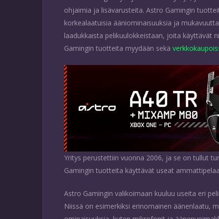
ohjaimia ja lisävarusteita. Astro Gamingin tuotteit
korkealaatuisia ääniominaisuuksia ja mukavuutta p
laadukkaista pelikuulokkeistaan, joita käyttävät n
Gamingin tuotteita myydään sekä
verkkokaupoi
Yritys perustettiin vuonna 2006, ja se on tullut tu
Gamingin tuotteita käyttävät useat ammattipelaa
Astro Gamingin valikoimaan kuuluu useita eri pelik
Niissä on esimerkiksi erinomainen äänenlaatu, mu
ominaisuuksia, kuten mikrofonit ja äänenvoimak