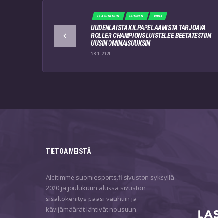
PLAYSTATION
UUTINEN
XBOX
UUDENLAISTA KILPAPELAAMISTA TARJOAVA
ROLLER CHAMPIONS LUISTELEE BEETATESTIIN
UUSIN OMINAISUUKSIN
28.1.2021
TIETOA MEISTÄ
Aloitimme suomiesports.fi sivuston syksyllä
2020 ja joulukuun alussa sivuston
sisältökehitys pääsi vauhtiin ja
kävijämäärät lähtivät nousuun.