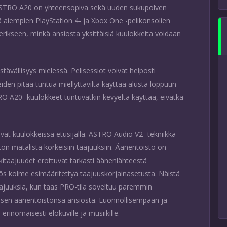
 ASTRO A20 on yhteensopiva sekä uuden sukupolven
tä aiempien PlayStation 4- ja Xbox One -pelikonsolien
ikseen, minkä ansiosta yksittäisiä kuulokkeita voidaan
ävällisyys mielessä. Pelisessiot voivat helposti
iden pitää tuntua miellyttäviltä käyttää alusta loppuun
RO A20 -kuulokkeet tuntuvatkin kevyeltä käyttää, eivätkä
at kuulokkeissa etusijalla. ASTRO Audio V2 -tekniikka
ton matalista korkeisiin taajuuksiin. Äänentoisto on
skitaajuudet erottuvat tarkasti äänenlähteestä
s kolme esimääritettyä taajuuskorjainasetusta. Näistä
ajuuksia, kun taas PRO-tila soveltuu paremmin
sen äänentoistonsa ansiosta. Luonnollisempaan ja
rinomaisesti elokuville ja musiikille.