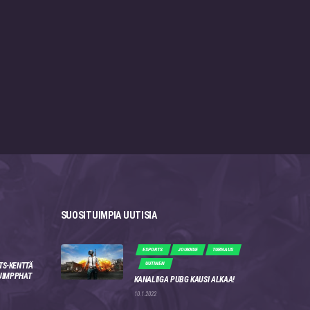
SUOSITUIMPIA UUTISIA
ESPORTS
JOUKKUE
TURNAUS
UUTINEN
TS-KENTTÄ
 JIMPPHAT
KANALIIGA PUBG KAUSI ALKAA!
10.1.2022