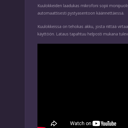
Kuulokkeiden laadukas mikrofoni sopii monipuoli
automaattisesti pystyasentoon käännettäessä.
Kuulokkeissa on tehokas akku, josta riittää virta
käyttöön. Lataus tapahtuu helposti mukana tuleva