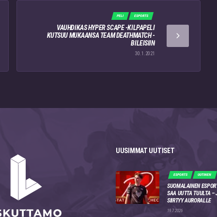
PELI
ESPORTS
VAUHDIKAS HYPER SCAPE -KILPAPELI
KUTSUU MUKAANSA TEAM DEATHMATCH -
BILEISIIN
30.1.2021
UUSIMMAT UUTISET
ESPORTS
UUTINEN
SUOMALAINEN ESPOR
SAA UUTTA TUULTA –
SIIRTYY AURORALLE
19.7.2026