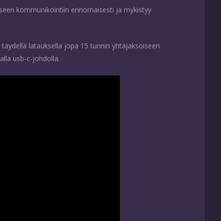
seen kommunikointiin erinomaisesti ja mykistyy
a täydellä latauksella jopa 15 tunnin yhtäjaksoiseen
lla usb-c-johdolla.