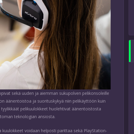
pivat sekä uuden ja aiemman sukupolven pelikonsoleille
son äänentoistoa ja suorituskykyä niin pelikäyttöön kuin
yylikkäät pelikuulokkeet huolehtivat äänentoistosta
attoman teknologian ansiosta.
 kuulokkeet voidaan helposti parittaa sekä PlayStation-