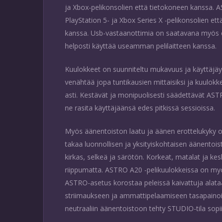
ja Xbox-pelikonsolien että tietokoneen kanssa.
PlayStation 5- ja Xbox Series X -pelikonsolien et
kanssa. Usb-vastaanottimia on saatavana myös er
helposti käyttää useamman pelilaitteen kanssa.
Kuulokkeet on suunniteltu mukavuus ja käyttäjäyst
venähtää jopa tuntikausien mittaisiksi ja kuulokke
asti. Kestävät ja monipuolisesti säädettävät AST
ne rasita käyttäjäänsä edes pitkissä sessioissa.
Myös äänentoiston laatu ja äänen erottelukyky ov
takaa luonnollisen ja yksityiskohtaisen äänentois
kirkas, selkeä ja särötön. Korkeat, matalat ja ke
riippumatta. ASTRO A20 -pelikuulokkeissa on myö
ASTRO-asetus korostaa peleissä kaivattuja alata
striimaukseen ja ammattipelaamiseen tasapainoi
neutraaliin äänentoistoon tehty STUDIO-tila sopii e