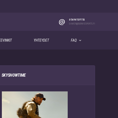
@
OTA YHTEYTTÄ
GAMER@SUOMIESPORTS.FI
EVINKIT
YHTEYDET
FAQ
SKYSHOWTIME