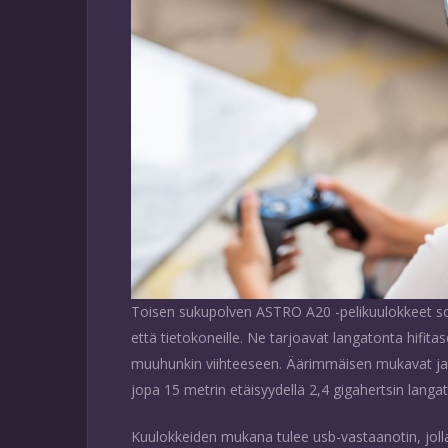
Toisen sukupolven ASTRO A20 -pelikuulokkeet so
että tietokoneille. Ne tarjoavat langatonta hifita
muuhunkin viihteeseen. Äärimmäisen mukavat ja t
jopa 15 metrin etäisyydellä 2,4 gigahertsin lang
Kuulokkeiden mukana tulee usb-vastaanotin, jolla