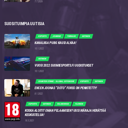
7.7.2026
SUOSITUIMPIA UUTISIA
ESPORTS
JOUKKUE
TURNAUS
UUTINEN
KANALIIGA PUBG KAUSI ALKAA!
10.1.2022
UUTINEN
VUOSI 2022 SUOMIESPORTS.FI UUDISTUKSET
10.1.2022
COUNTER STRIKE - GLOBAL OFFENSIVE
ESPORTS
UUTINEN
ENCEN JOONAS “DOTO” FORSS ON PENKITETTY!
8.1.2022
ESPORTS
UUTINEN
VALMENNUS
YLEINEN
KOSKA ALOITIT OMAN PELAAMISEN? UUSI IKÄRAJA HERÄTTÄÄ
KESKUSTELUA!
18.3.2021