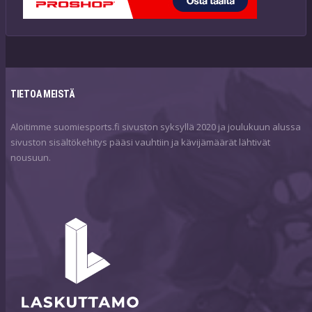
TIETOA MEISTÄ
Aloitimme suomiesports.fi sivuston syksyllä 2020 ja joulukuun alussa
sivuston sisältökehitys pääsi vauhtiin ja kävijämäärät lähtivät
nousuun.