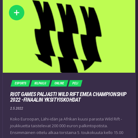
ESPORTS
KILPAILU
ONLINE
PELI
RIOT GAMES PALJASTI WILD RIFT EMEA CHAMPIONSHIP
2022 -FINAALIN YKSITYISKOHDAT
2.5.2022
Koko Euroopan, Lähi-idän ja Afrikan kuusi parasta Wild Rift -
joukkuetta taistelevat 200 000 euron palkintopotista.
Ensimmäinen ottelu alkaa torstaina 5. toukokuuta kello 15.00