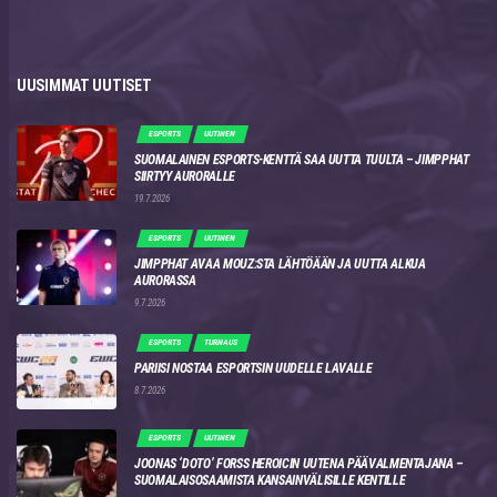
UUSIMMAT UUTISET
ESPORTS
UUTINEN
SUOMALAINEN ESPORTS-KENTTÄ SAA UUTTA TUULTA – JIMPPHAT
SIIRTYY AURORALLE
19.7.2026
ESPORTS
UUTINEN
JIMPPHAT AVAA MOUZ:STA LÄHTÖÄÄN JA UUTTA ALKUA
AURORASSA
9.7.2026
ESPORTS
TURNAUS
PARIISI NOSTAA ESPORTSIN UUDELLE LAVALLE
8.7.2026
ESPORTS
UUTINEN
JOONAS ‘DOTO’ FORSS HEROICIN UUTENA PÄÄVALMENTAJANA –
SUOMALAISOSAAMISTA KANSAINVÄLISILLE KENTILLE