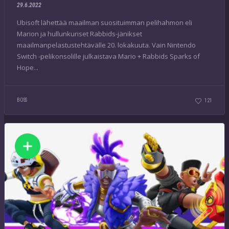
29.6.2022
Ubisoft lähettää maailman suosituimman pelihahmon eli
Marion ja hullunkuriset Rabbids-jänikset
maailmanpelastustehtävälle 20. lokakuuta. Vain Nintendo
Switch -pelikonsolille julkaistava Mario + Rabbids Sparks of
Hope...
BOSS
121