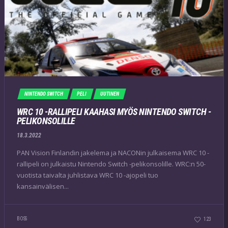
NINTENDO SWITCH
PELI
UUTINEN
WRC 10 -RALLIPELI KAAHASI MYÖS NINTENDO SWITCH -
PELIKONSOLILLE
18.3.2022
PAN Vision Finlandin jakelema ja NACONin julkaisema WRC 10 -
rallipeli on julkaistu Nintendo Switch -pelikonsolille. WRC:n 50-
vuotista taivalta juhlistava WRC 10 -ajopeli tuo
kansainvälisen...
BOSS
123