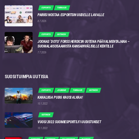
ESPORTS
TURNAUS
PARIISI NOSTAA ESPORTSIN UUDELLE LAVALLE
8.7.2026
ESPORTS
UUTINEN
JOONAS ‘DOTO’ FORSS HEROICIN UUTENA PÄÄVALMENTAJANA –
SUOMALAISOSAAMISTA KANSAINVÄLISILLE KENTILLE
7.7.2026
SUOSITUIMPIA UUTISIA
ESPORTS
JOUKKUE
TURNAUS
UUTINEN
KANALIIGA PUBG KAUSI ALKAA!
10.1.2022
UUTINEN
VUOSI 2022 SUOMIESPORTS.FI UUDISTUKSET
10.1.2022