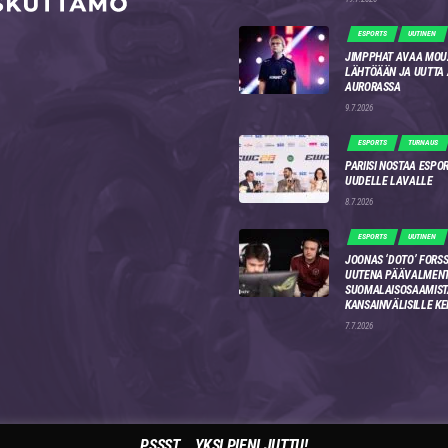
ESPORTS
UUTINEN
JIMPPHAT AVAA MOU
LÄHTÖÄÄN JA UUTTA
AURORASSA
9.7.2026
ESPORTS
TURNAUS
PARIISI NOSTAA ESPO
UUDELLE LAVALLE
8.7.2026
ESPORTS
UUTINEN
JOONAS ‘DOTO’ FORSS
UUTENA PÄÄVALMENT
SUOMALAISOSAAMIST
KANSAINVÄLISILLE KE
7.7.2026
PSSST... YKSI PIENI JUTTU!