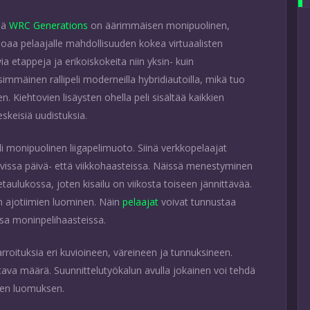
inä
WRC Generations
on äärimmäisen monipuolinen,
joaa pelaajalle mahdollisuuden kokea virtuaalisten
ia etappeja ja erikoiskokeita niin yksin- kuin
mäinen rallipeli moderneilla hybridiautoilla, mikä tuo
Kiehtovien lisäysten ohella peli sisältää kaikkien
skeisiä uudistuksia.
li monipuolinen liigapelimuoto. Siinä verkkopelaajat
vissa päivä- että viikkohaasteissa. Näissä menestyminen
taulukossa, joten kisailu on viikosta toiseen jännittävää.
 ajotiimien luominen. Näin
pelaajat
voivat tunnustaa
issa moninpelihaasteissa.
rroituksia eri kuvioineen, väreineen ja tunnuksineen.
altava määrä. Suunnittelutyökalun avulla jokainen voi tehdä
sen luomuksen.