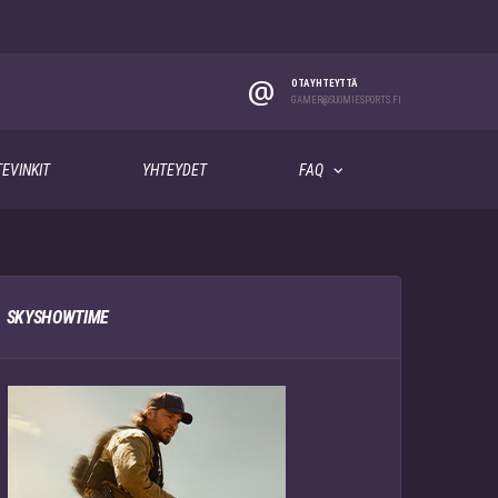
@
OTA YHTEYTTÄ
GAMER@SUOMIESPORTS.FI
EVINKIT
YHTEYDET
FAQ
SKYSHOWTIME