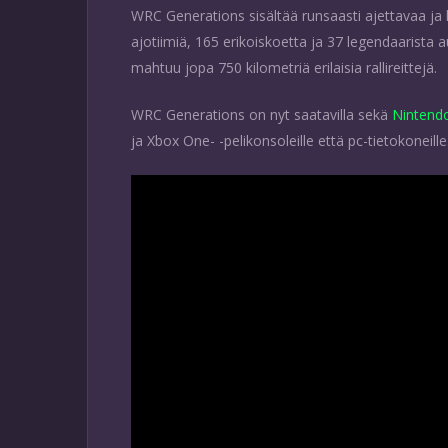
WRC Generations sisältää runsaasti ajettavaa ja k
ajotiimiä, 165 erikoiskoetta ja 37 legendaarista 
mahtuu jopa 750 kilometriä erilaisia rallireittejä.
WRC Generations on nyt saatavilla sekä
Nintend
ja Xbox One- -pelikonsoleille että pc-tietokoneille