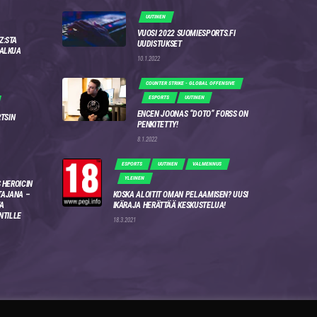
UUTINEN
VUOSI 2022 SUOMIESPORTS.FI
Z:STA
UUDISTUKSET
 ALKUA
10.1.2022
COUNTER STRIKE - GLOBAL OFFENSIVE
ESPORTS
UUTINEN
ENCEN JOONAS “DOTO” FORSS ON
RTSIN
PENKITETTY!
8.1.2022
ESPORTS
UUTINEN
VALMENNUS
YLEINEN
 HEROICIN
AJANA –
KOSKA ALOITIT OMAN PELAAMISEN? UUSI
A
IKÄRAJA HERÄTTÄÄ KESKUSTELUA!
NTILLE
18.3.2021