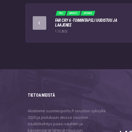
PELI
UBISOFT
UUTINEN
FAR CRY 6 -TOIMINTAPELI UUDISTUU JA
LAAJENEE
1.12.2022
TIETOA MEISTÄ
Aloitimme suomiesports.fi sivuston syksyllä
2020 ja joulukuun alussa sivuston
sisältökehitys pääsi vauhtiin ja
kävijämäärät lähtivät nousuun.