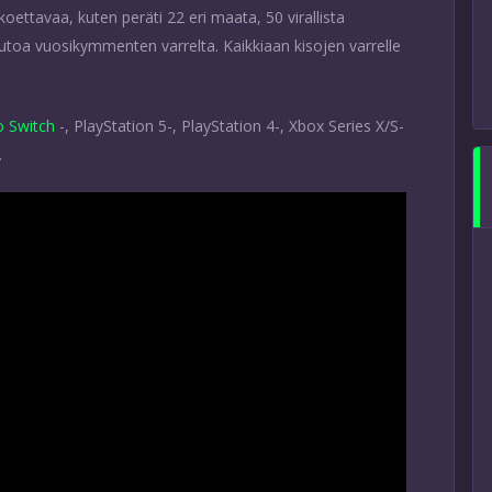
oettavaa, kuten peräti 22 eri maata, 50 virallista
autoa vuosikymmenten varrelta. Kaikkiaan kisojen varrelle
o Switch
-, PlayStation 5-, PlayStation 4-, Xbox Series X/S-
.