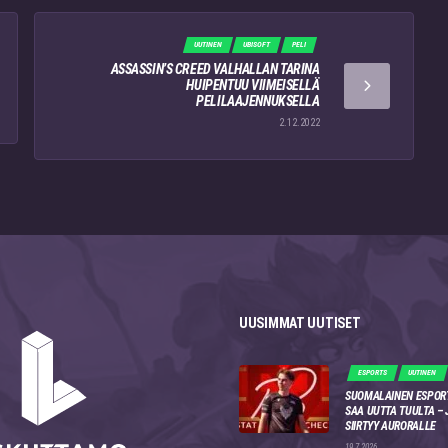
UUTINEN
UBISOFT
PELI
ASSASSIN’S CREED VALHALLAN TARINA
HUIPENTUU VIIMEISELLÄ
PELILAAJENNUKSELLA
2.12.2022
UUSIMMAT UUTISET
ESPORTS
UUTINEN
SUOMALAINEN ESPOR
SAA UUTTA TUULTA –
SIIRTYY AURORALLE
19.7.2026