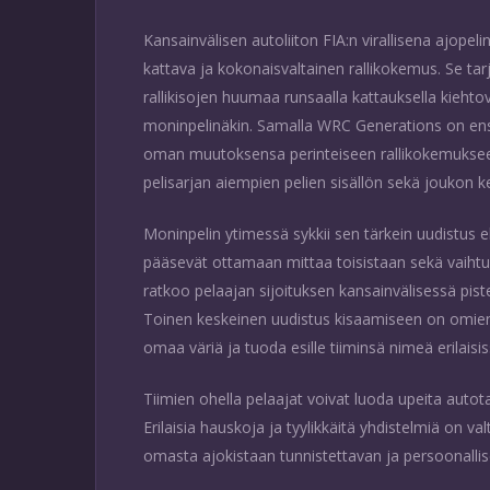
Kansainvälisen autoliiton FIA:n virallisena ajopel
kattava ja kokonaisvaltainen rallikokemus. Se tar
rallikisojen huumaa runsaalla kattauksella kiehtov
moninpelinäkin. Samalla WRC Generations on ensim
oman muutoksensa perinteiseen rallikokemukseen. 
pelisarjan aiempien pelien sisällön sekä joukon ke
Moninpelin ytimessä sykkii sen tärkein uudistus e
pääsevät ottamaan mittaa toisistaan sekä vaihtu
ratkoo pelaajan sijoituksen kansainvälisessä piste
Toinen keskeinen uudistus kisaamiseen on omien
omaa väriä ja tuoda esille tiiminsä nimeä erilais
Tiimien ohella pelaajat voivat luoda upeita autota
Erilaisia hauskoja ja tyylikkäitä yhdistelmiä on v
omasta ajokistaan tunnistettavan ja persoonalli