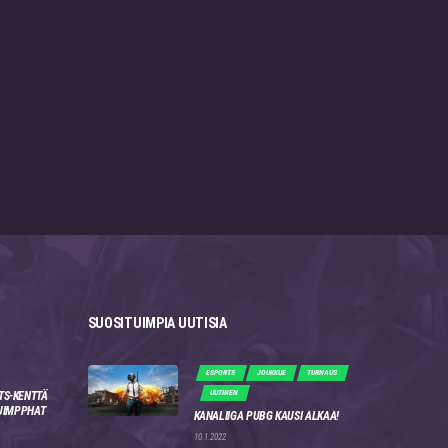
SUOSITUIMPIA UUTISIA
ESPORTS
JOUKKUE
TURNAUS
UUTINEN
TS-KENTTÄ
 JIMPPHAT
KANALIIGA PUBG KAUSI ALKAA!
10.1.2022