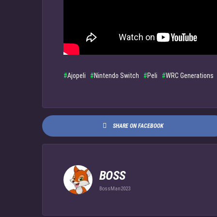
Ajopeli
Nintendo Switch
Peli
WRC Generations
SHARE ON FACEBOOK
BOSS
BossMan2023