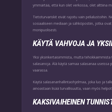
ymmärtää, että kun olet verkossa, olet alttiina mon
Tietoturvariskit eivät rajoitu vain pelialustoihin.
sosiaaliseen mediaan ja sähköpostiin, jotka ovat 
monipuolisesti.
KÄYTÄ VAHVOJA JA YKSI
Yksi yksinkertaisimmista, mutta tehokkaimmista t
salasanoja. Älä käytä samaa salasanaa useissa palv
vaarassa.
Käytä salasananhallintaohjelmaa, joka luo ja tal
ainoastaan lisää turvallisuutta, vaan myös helpot
KAKSIVAIHEINEN TUNNI