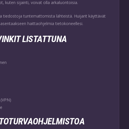
, kuten sijainti, voivat olla arkaluontoisia.
aa tiedostoja tuntemattomista lähteistä. Huijarit käyttävät
i asentaakseen haittaohjelmia tietokoneellesi.
INKIT LISTATTUNA
inen
 (VPN)
le
ETOTURVAOHJELMISTOA