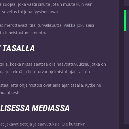
suojaa, joka vaatii sinulta jotain muuta kuin vain
 sovellus tai jopa fyysinen avain.
merkittävästi tilisi turvallisuutta. Vaikka joku saisi
toista tunnistautumismuotoa.
N TASALLA
sille, koska niissä saattaa olla haavoittuvuuksia, jotka on
järjestelmä ja tietoturvaohjelmistot ajan tasalla.
taa, että ohjelmistosi ovat aina ajan tasalla. Kytke ne
nuaalisesti.
ALISESSA MEDIASSA
t jakavat tietoja ja saavutuksia. Ole kuitenkin