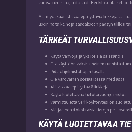
varovainen siinä, mitä jaat. Henkilökohtaiset tiedot
Älä myöskään klikkaa epäilyttäviä linkkejä tai lat
usein näitä keinoja saadakseen pääsyn tilillesi ta
TÄRKEÄT TURVALLISUUSV
Käytä vahvoja ja yksilöllisiä salasanoja
Ota käyttöön kaksivaiheinen tunnistautum
Pidä ohjelmistot ajan tasalla
Ole varovainen sosiaalisessa mediassa
Älä klikkaa epäilyttäviä linkkejä
Käytä luotettavaa tietoturvaohjelmistoa
Varmista, että verkkoyhteytesi on suojattu
Älä jaa henkilökohtaisia tietoja pelikavereil
KÄYTÄ LUOTETTAVAA TI