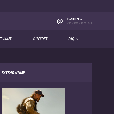
@
OTA YHTEYTTÄ
GAMER@SUOMIESPORTS.FI
EVINKIT
YHTEYDET
FAQ
SKYSHOWTIME