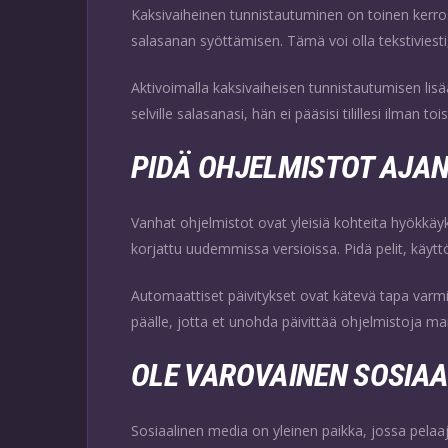
Kaksivaiheinen tunnistautuminen on toinen kerros 
salasanan syöttämisen. Tämä voi olla tekstiviesti,
Aktivoimalla kaksivaiheisen tunnistautumisen lisäät 
selville salasanasi, hän ei pääsisi tilillesi ilman 
PIDÄ OHJELMISTOT AJA
Vanhat ohjelmistot ovat yleisiä kohteita hyökkäyk
korjattu uudemmissa versioissa. Pidä pelit, käyttö
Automaattiset päivitykset ovat kätevä tapa varmis
päälle, jotta et unohda päivittää ohjelmistoja ma
OLE VAROVAINEN SOSIA
Sosiaalinen media on yleinen paikka, jossa pelaaja