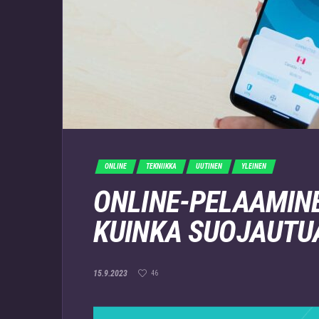
ONLINE
TEKNIIKKA
UUTINEN
YLEINEN
ONLINE-PELAAMINE
KUINKA SUOJAUTU
15.9.2023
46