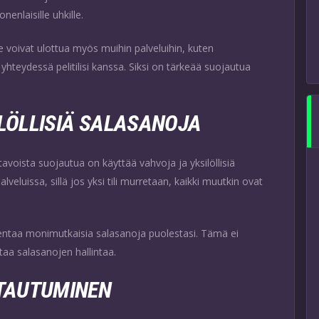
enlaisille uhkille.
 Ne voivat ulottua myös muihin palveluihin, kuten
yhteydessä pelitilisi kanssa. Siksi on tärkeää suojautua
LÖLLISIÄ SALASANOJA
avoista suojautua on käyttää vahvoja ja yksilöllisiä
eluissa, sillä jos yksi tili murretaan, kaikki muutkin ovat
lentaa monimutkaisia salasanoja puolestasi. Tämä ei
taa salasanojen hallintaa.
STAUTUMINEN