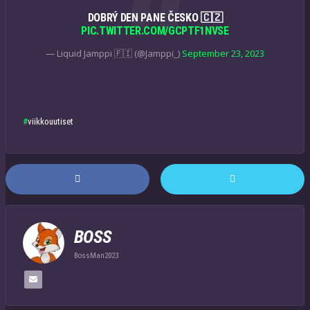
DOBRÝ DEN PANE ČESKO 🇨🇿
PIC.TWITTER.COM/GCPTF1NVSE
— Liquid Jamppi 🇫🇮 (@Jamppi_)
September 23, 2023
viikkouutiset
BOSS
BossMan2023