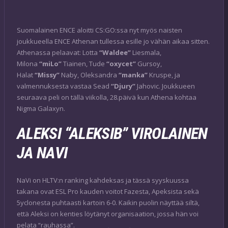
Suomalainen ENCE aloitti CS:GO:ssa nyt myös naisten
joukkueella ENCE Athenan tullessa esille jo vähän aikaa sitten.
Athenassa pelaavat: Lotta
“Waldee”
Liesmala,
Milona
“miLo”
Tiainen, Tude
“oxycet”
Gursoy,
Halat
“Missy”
Naby, Oleksandra
“manka”
Kruspe, ja
valmennuksesta vastaa Sead
“Djury”
Jahovic. Joukkueen
seuraava peli on tällä viikolla, 28.päivä kun Athena kohtaa
Nigma Galaxyn.
ALEKSI “ALEKSIB” VIROLAINEN
JA NAVI
NaVi on HLTV:n ranking kahdeksas ja tässä syyskuussa
takana ovat ESL Pro kauden voitot Fazesta, Apeksista sekä
5yclonesta puhtaasti kartoin 6-0. Kaikin puolin näyttää siltä,
että Aleksi on kenties löytänyt organisaation, jossa hän voi
pelata “rauhassa”.