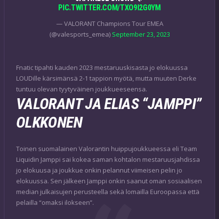
PIC.TWITTER.COM/TXO9I2G0YM
— VALORANT Champions Tour EMEA
(@valesports_emea)
September 23, 2023
Fnatic tipahti kauden 2023 mestaruuskisasta jo elokuussa
LOUDille kärsimänsä 2-1 tappion myötä, mutta muuten Derke
tuntuu olevan tyytyväinen joukkueeseensa.
VALORANT JA ELIAS “JAMPPI”
OLKKONEN
Toinen suomalainen Valorantin huippujoukkueessa eli Team
Liquidin Jamppi sai kokea saman kohtalon mestaruusjahdissa
jo elokuusa ja joukkue onkin pelannut viimeisen pelin jo
elokuussa. Sen jälkeen Jamppi onkin saanut oman sosiaalisen
median julkaisujen perusteella sekä lomailla Euroopassa että
pelailla “omaksi ilokseen”.