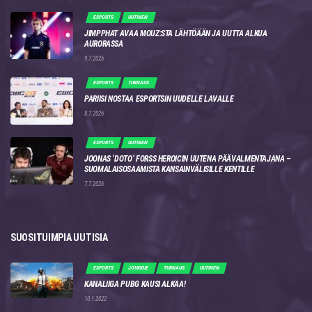
ESPORTS
UUTINEN
JIMPPHAT AVAA MOUZ:STA LÄHTÖÄÄN JA UUTTA ALKUA
AURORASSA
9.7.2026
ESPORTS
TURNAUS
PARIISI NOSTAA ESPORTSIN UUDELLE LAVALLE
8.7.2026
ESPORTS
UUTINEN
JOONAS ‘DOTO’ FORSS HEROICIN UUTENA PÄÄVALMENTAJANA –
SUOMALAISOSAAMISTA KANSAINVÄLISILLE KENTILLE
7.7.2026
SUOSITUIMPIA UUTISIA
ESPORTS
JOUKKUE
TURNAUS
UUTINEN
KANALIIGA PUBG KAUSI ALKAA!
10.1.2022