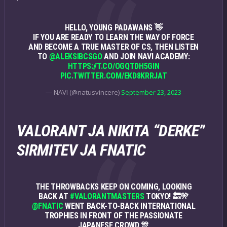
HELLO, YOUNG PADAWANS 👋
IF YOU ARE READY TO LEARN THE WAY OF FORCE
AND BECOME A TRUE MASTER OF CS, THEN LISTEN
TO
@ALEKSIBCSGO
AND JOIN NAVI ACADEMY:
HTTPS://T.CO/OGQTDH5GIN
PIC.TWITTER.COM/EKD8KRRJAT
— NAVI (@natusvincere)
September 23, 2023
VALORANT JA NIKITA “DERKE”
SIRMITEV JA FNATIC
THE THROWBACKS KEEP ON COMING, LOOKING
BACK AT
#VALORANTMASTERS
TOKYO! 🔙🎌
@FNATIC
WENT BACK-TO-BACK INTERNATIONAL
TROPHIES IN FRONT OF THE PASSIONATE
JAPANESE CROWD 🎊