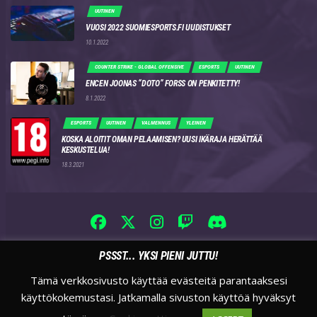
UUTINEN
VUOSI 2022 SUOMIESPORTS.FI UUDISTUKSET
10.1.2022
COUNTER STRIKE - GLOBAL OFFENSIVE
ESPORTS
UUTINEN
ENCEN JOONAS “DOTO” FORSS ON PENKITETTY!
8.1.2022
ESPORTS
UUTINEN
VALMENNUS
YLEINEN
KOSKA ALOITIT OMAN PELAAMISEN? UUSI IKÄRAJA HERÄTTÄÄ
KESKUSTELUA!
18.3.2021
PSSST... YKSI PIENI JUTTU!
Tämä verkkosivusto käyttää evästeitä parantaaksesi
käyttökokemustasi. Jatkamalla sivuston käyttöä hyväksyt