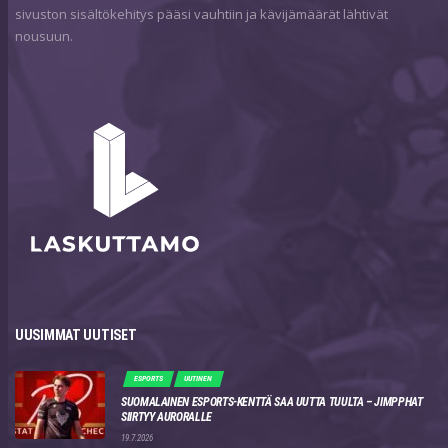
sivuston sisältökehitys pääsi vauhtiin ja kävijämäärät lähtivät
nousuun.
UUSIMMAT UUTISET
ESPORTS
UUTINEN
SUOMALAINEN ESPORTS-KENTTÄ SAA UUTTA TUULTA – JIMPPHAT
SIIRTYY AURORALLE
19.7.2026