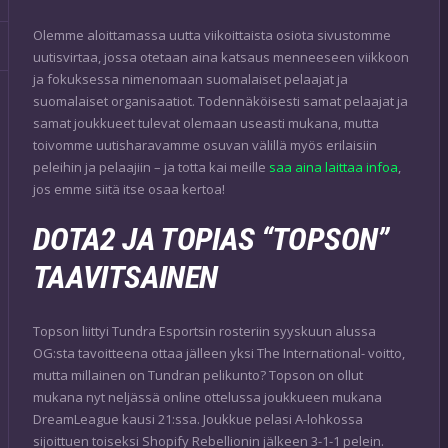
Olemme aloittamassa uutta viikoittaista osiota sivustomme
uutisvirtaa, jossa otetaan aina katsaus menneeseen viikkoon
ja fokuksessa nimenomaan suomalaiset pelaajat ja
suomalaiset organisaatiot. Todennäköisesti samat pelaajat ja
samat joukkueet tulevat olemaan useasti mukana, mutta
toivomme uutisharavamme osuvan välillä myös erilaisiin
peleihin ja pelaajiin – ja totta kai meille
saa aina laittaa infoa
,
jos emme siitä itse osaa kertoa!
DOTA2 JA TOPIAS “TOPSON”
TAAVITSAINEN
Topson liittyi Tundra Esportsin rosteriin syyskuun alussa
OG:sta tavoitteena ottaa jälleen yksi The International- voitto,
mutta millainen on Tundran pelikunto? Topson on ollut
mukana nyt neljässä online ottelussa joukkueen mukana
DreamLeague kausi 21:ssa. Joukkue pelasi A-lohkossa
sijoittuen toiseksi Shopify Rebellionin jälkeen 3-1-1 pelein.