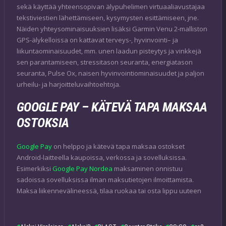
sekä käyttää yhteensopivan älypuhelimen virtuaaliavustajaa
tekstiviestien lähettämiseen, kysymysten esittämiseen, jne.
Näiden yhteysominaisuuksien lisäksi Garmin Venu 2-malliston
GPS-älykelloissa on kattavat terveys-, hyvinvointi– ja
liikuntaominaisuudet, mm. unen laadun pisteytys ja vinkkejä
sen parantamiseen, stressitason seuranta, energiatason
seuranta, Pulse Ox, naisen hyvinvointiominaisuudet ja paljon
urheilu- ja harjoitteluvaihtoehtoja.
GOOGLE PAY – KÄTEVÄ TAPA MAKSAA
OSTOKSIA
Google Pay
on helppo ja kätevä tapa maksaa ostokset
Android-laitteella kaupoissa, verkossa ja sovelluksissa.
Esimerkiksi
Google Pay Nordea
maksaminen onnistuu
sadoissa sovelluksissa ilman maksutietojen ilmoittamista.
Maksa liikennevälineessä, tilaa ruokaa tai osta lippu uuteen