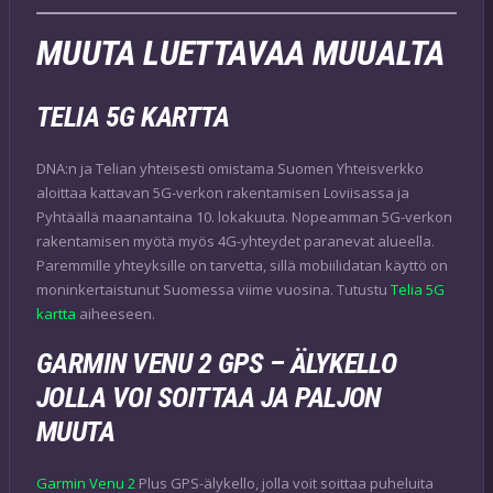
MUUTA LUETTAVAA MUUALTA
TELIA 5G KARTTA
DNA:n ja Telian yhteisesti omistama Suomen Yhteisverkko
aloittaa kattavan 5G-verkon rakentamisen Loviisassa ja
Pyhtäällä maanantaina 10. lokakuuta. Nopeamman 5G-verkon
rakentamisen myötä myös 4G-yhteydet paranevat alueella.
Paremmille yhteyksille on tarvetta, sillä mobiilidatan käyttö on
moninkertaistunut Suomessa viime vuosina. Tutustu
Telia 5G
kartta
aiheeseen.
GARMIN VENU 2 GPS – ÄLYKELLO
JOLLA VOI SOITTAA JA PALJON
MUUTA
Garmin Venu 2
Plus GPS-älykello, jolla voit soittaa puheluita