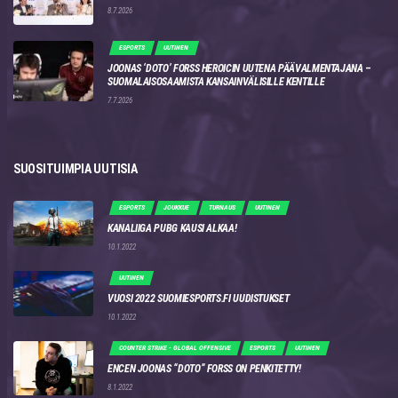
8.7.2026
ESPORTS
UUTINEN
JOONAS ‘DOTO’ FORSS HEROICIN UUTENA PÄÄVALMENTAJANA –
SUOMALAISOSAAMISTA KANSAINVÄLISILLE KENTILLE
7.7.2026
SUOSITUIMPIA UUTISIA
ESPORTS
JOUKKUE
TURNAUS
UUTINEN
KANALIIGA PUBG KAUSI ALKAA!
10.1.2022
UUTINEN
VUOSI 2022 SUOMIESPORTS.FI UUDISTUKSET
10.1.2022
COUNTER STRIKE - GLOBAL OFFENSIVE
ESPORTS
UUTINEN
ENCEN JOONAS “DOTO” FORSS ON PENKITETTY!
8.1.2022