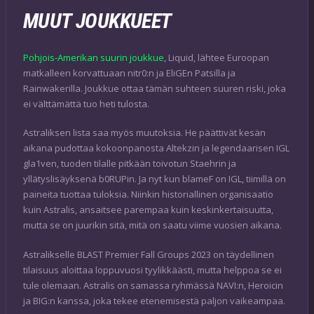
MUUT JOUKKUEET
Pohjois-Amerikan suurin joukkue
, Liquid, lähtee Euroopan
matkalleen korvattuaan nitr0:n ja EliGEn Patsilla ja
Rainwakerilla. Joukkue ottaa tämän suhteen suuren riski, joka
ei välttämättä tuo heti tulosta.
Astraliksen lista saa myös muutoksia. He päättivät kesän
aikana pudottaa kokoonpanosta Altekzin ja legendaarisen IGL
gla1ven, tuoden tilalle pitkään toivotun Staehrin ja
yllätyslisäyksenä b0RUPin. Ja nyt kun blameF on IGL, tiimillä on
paineita tuottaa tuloksia. Niinkin historiallinen organisaatio
kuin Astralis, ansaitsee parempaa kuin keskinkertaisuutta,
mutta se on juurikin sitä, mitä on saatu viime vuosien aikana.
Astralikselle BLAST Premier Fall Groups 2023 on täydellinen
tilaisuus aloittaa loppuvuosi tyylikkäästi, mutta helppoa se ei
tule olemaan. Astralis on samassa ryhmässä NAVI:n, Heroicin
ja BIG:n kanssa, joka tekee etenemisestä paljon vaikeampaa.