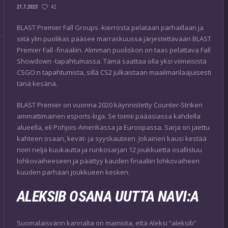
42
21.7.2023
BLAST Premier Fall Groups -kierrosta pelataan parhaillaan ja
siitä ylin puolikas pääsee marraskuussa järjestettävään BLAST
Premier Fall -finaaliin. Alimman puoliskon on taas pelattava Fall
Showdown -tapahtumassa. Tämä saattaa olla yksi viimeisistä
CSGO:n tapahtumista, sillä CS2 julkaistaan maailmanlaajuisesti
tänä kesänä.
BLAST Premier on vuonna 2020 käynnistetty Counter-Striken
ammattimainen esports-liiga. Se toimii pääasiassa kahdella
alueella, eli Pohjois-Amerikassa ja Euroopassa. Sarja on jaettu
kahteen osaan, kevät- ja syyskauteen. Jokainen kausi kestää
noin neljä kuukautta ja runkosarjan 12 joukkuetta osallistuu
lohkovaiheeseen ja päättyy kauden finaaliin lohkovaiheen
kuuden parhaan joukkueen kesken.
ALEKSIB OSANA UUTTA NAVI:A
Suomalaisvärin kannalta on mainiota, että Aleksi “aleksib”