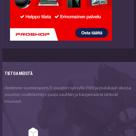
TIETOA MEISTÄ
Aloitimme suomiesports.fi sivuston syksyllä 2020 ja joulukuun alussa
sivuston sisältökehitys pääsi vauhtiin ja kävijämäärät lähtivät
nousuun.