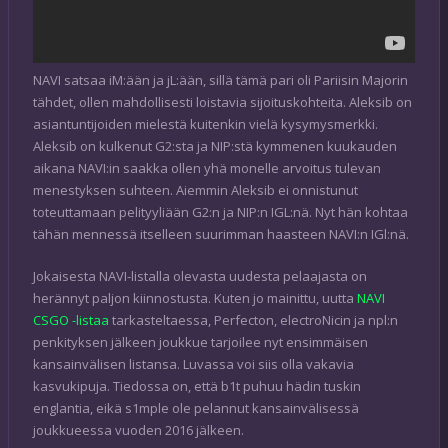
NAVI satsaa iM:ään ja jL:ään, sillä tämä pari oli Pariisin Majorin
tähdet, ollen mahdollisesti loistavia sijoituskohteita. Aleksib on
asiantuntijoiden mielestä kuitenkin vielä kysymysmerkki.
Aleksib on kulkenut G2:sta ja NIP:stä kymmenen kuukauden
aikana NAVI:in saakka ollen yhä monelle arvoitus tulevan
menestyksen suhteen. Aiemmin Aleksib ei onnistunut
toteuttamaan pelityyliään G2:n ja NIP:n IGL:nä. Nyt hän kohtaa
tähän mennessä itselleen suurimman haasteen NAVI:n IGl:nä.
Jokaisesta NAVI-listalla olevasta uudesta pelaajasta on
herännyt paljon kiinnostusta. Kuten jo mainittu, uutta
NAVI
CSGO -listaa
tarkasteltaessa, Perfecton, electroNicin ja npl:n
penkityksen jälkeen joukkue tarjoilee nyt ensimmäisen
kansainvälisen listansa. Luvassa voi siis olla vakavia
kasvukipuja. Tiedossa on, että b1t puhuu hädin tuskin
englantia, eikä s1mple ole pelannut kansainvälisessä
joukkueessa vuoden 2016 jälkeen.