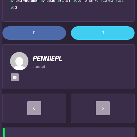
Aleksi Virolainen
AleksiB
BLAST
Counter Strike
CS:GO
cs2
OG
PENNIEPL
penniepl