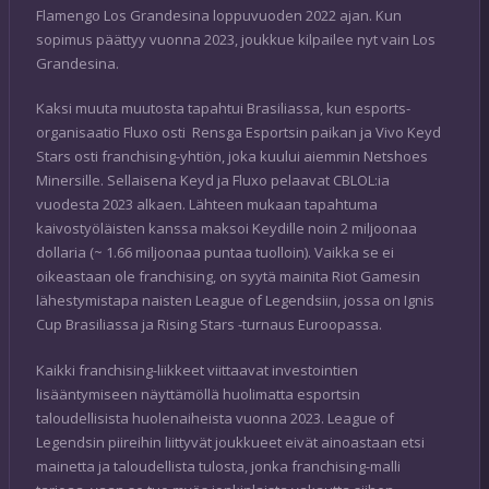
Flamengo Los Grandesina loppuvuoden 2022 ajan. Kun
sopimus päättyy vuonna 2023, joukkue kilpailee nyt vain Los
Grandesina.
Kaksi muuta muutosta tapahtui Brasiliassa, kun esports-
organisaatio Fluxo osti Rensga Esportsin paikan ja Vivo Keyd
Stars osti franchising-yhtiön, joka kuului aiemmin Netshoes
Minersille. Sellaisena Keyd ja Fluxo pelaavat CBLOL:ia
vuodesta 2023 alkaen. Lähteen mukaan tapahtuma
kaivostyöläisten kanssa maksoi Keydille noin 2 miljoonaa
dollaria (~ 1.66 miljoonaa puntaa tuolloin). Vaikka se ei
oikeastaan ole franchising, on syytä mainita Riot Gamesin
lähestymistapa naisten League of Legendsiin, jossa on Ignis
Cup Brasiliassa ja Rising Stars -turnaus Euroopassa.
Kaikki franchising-liikkeet viittaavat investointien
lisääntymiseen näyttämöllä huolimatta esportsin
taloudellisista huolenaiheista vuonna 2023. League of
Legendsin piireihin liittyvät joukkueet eivät ainoastaan etsi
mainetta ja taloudellista tulosta, jonka franchising-malli