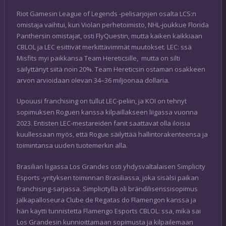
Riot Gamesin League of Legends -pelisarjojen osalta LCS:n
omistaja vaihtui, kun Violan perhetoimisto, NHL-joukkue Florida
Panthersin omistajat, osti FlyQuestin, mutta kaiken kaikkiaan
CBLOL ja LEC esittivät merkittävimmät muutokset. LEC: ssä
Misfits myi paikkansa Team Hereticsille, mutta on silti
säilyttänyt siitä noin 20%. Team Hereticsin ostaman osakkeen
arvon arvioidaan olevan 34–36 miljoonaa dollaria.
Upouusi franchising on tullut LEC-peliin, ja KOI on tehnyt
sopimuksen Roguen kanssa kilpaillakseen liigassa vuonna
2023. Entisten LEC-mestareiden fanit saattavat olla iloisia
kuullessaan myös, että Rogue säilyttää hallintorakenteensa ja
toimintansa uuden tuotemerkin alla.
Brasilian liigassa Los Grandes osti yhdysvaltalaisen Simplicity
Esports -yrityksen toiminnan Brasiliassa, joka sisälsi paikan
franchising-sarjassa. Simplicityllä oli brändilisenssisopimus
jalkapalloseura Clube de Regatas do Flamengon kanssa ja
hän käytti tunnistetta Flamengo Esports CBLOL: ssa, mikä sai
Los Grandesin kunnioittamaan sopimusta ja kilpailemaan