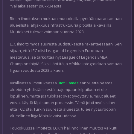
“väliaikaisesta” joukkueesta.
Riotin ilmoituksen mukaan muutoksilla pyritään parantamaan
alueellista lahjakkuusinfrastruktuuria pitkällä aikavälillä.
Muutokset tulevat voimaan vuonna 2023.
LEC ilmoitti myös suuresta uudistuksesta rakenteessaan. Sen
sijaan, että LEC olisi League of Legendsin Euroopan
mestaruus, se tarkoittaa nyt League of Legends EMEA
Championshipiä. Siksi Lähi-itä ja Afrikka integroidaan samaan
liigaan vuodesta 2023 alkaen.
Virallisessa ilmoituksessa
Riot Games
sanoi, että päätös
alueiden yhdistämisestä laajempaan kilpailuun ei ole
lopullinen, mutta jos tulokset ovat tyydyttäviä, muut alueet
voivat käydä läpi saman prosessin. Tämä johti myös siihen,
että TCL: stä, Turkin suuresta alueesta, tulee nyt Euroopan
alueellinen liiga lähitulevaisuudessa.
Toukokuussa ilmoitettu LCK:n hallinnollinen muutos vaikutti