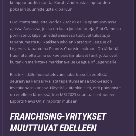
kumppanuuden kautta. Korubrändi vastasi upouuden
pokaalin suunnittelusta kilpailuun.
Huolimatta siitä, että Worlds 2022 oli esillä epämukavassa
ajassa Aasiassa, jossa on laaja joukko faneja, Riot Gamesin
ponnistelut kilpailun edistämisessä tuottivat tulosta, ja
tapahtumasta tuli kaikkien aikojen katsotuin League of
Legends -tapahtuma Esports Chartsin mukaan. On tärkeää
huomata, että tämä sulkee pois kiinalaiset fanit, jotka ovat
kuitenkin merkittävä markkina-alue League of Legendsille.
Riot teki idälle houkuttelevammaksi katsella edellistä
seuraavaa kansainvälistä tapahtumaansa Mid-Season
Invitationalin kanssa. Näyttää kuitenkin siltä, että painopiste
on edelleen lännessä, kun MSI 2023 suuntaa Lontooseen
Esports News UK: n raportin mukaan.
FRANCHISING-YRITYKSET
MUUTTUVAT EDELLEEN