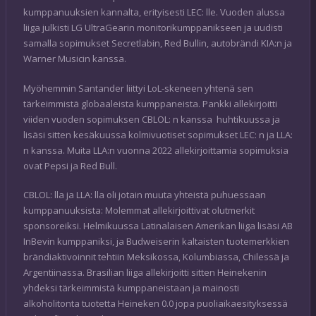
kumppanuuksien kannalta, erityisesti LEC: lle. Vuoden alussa
liiga julkisti LG UltraGearin monitorikumppanikseen ja uudisti
samalla sopimukset Secretlabin, Red Bullin, autobrändi KIA:n ja
Warner Musicin kanssa.
Myöhemmin Santander liittyi LoL-skeneen yhtenä sen
tärkeimmistä globaaleista kumppaneista. Pankki allekirjoitti
viiden vuoden sopimuksen CBLOL: n kanssa huhtikuussa ja
lisäsi sitten kesäkuussa kolmivuotiset sopimukset LEC: n ja LLA:
n kanssa. Muita LLA:n vuonna 2022 allekirjoittamia sopimuksia
ovat Pepsi ja Red Bull.
CBLOL: lla ja LLA: lla oli jotain muuta yhteistä puhuessaan
kumppanuuksista: Molemmat allekirjoittivat olutmerkit
sponsoreiksi. Helmikuussa Latinalaisen Amerikan liiga lisäsi AB
InBevin kumppaniksi, ja Budweiserin kaltaisten tuotemerkkien
brändiaktivoinnit tehtiin Meksikossa, Kolumbiassa, Chilessä ja
Argentiinassa. Brasilian liiga allekirjoitti sitten Heinekenin
yhdeksi tärkeimmistä kumppaneistaan ja mainosti
alkoholitonta tuotetta Heineken 0.0 jopa puoliaikaesityksessä