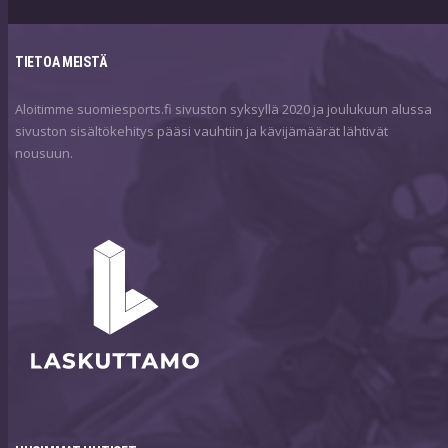
TIETOA MEISTÄ
Aloitimme suomiesports.fi sivuston syksyllä 2020 ja joulukuun alussa
sivuston sisältökehitys pääsi vauhtiin ja kävijämäärät lähtivät
nousuun.