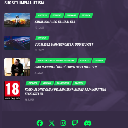
SUOSITUIMPIA UUTISIA
ESPORTS
JOUKKUE
TURNAUS
UUTINEN
KANALIIGA PUBG KAUSI ALKAA!
10.1.2022
UUTINEN
VUOSI 2022 SUOMIESPORTS.FI UUDISTUKSET
10.1.2022
COUNTER STRIKE - GLOBAL OFFENSIVE
ESPORTS
UUTINEN
ENCEN JOONAS “DOTO” FORSS ON PENKITETTY!
8.1.2022
ESPORTS
UUTINEN
VALMENNUS
YLEINEN
KOSKA ALOITIT OMAN PELAAMISEN? UUSI IKÄRAJA HERÄTTÄÄ
KESKUSTELUA!
18.3.2021