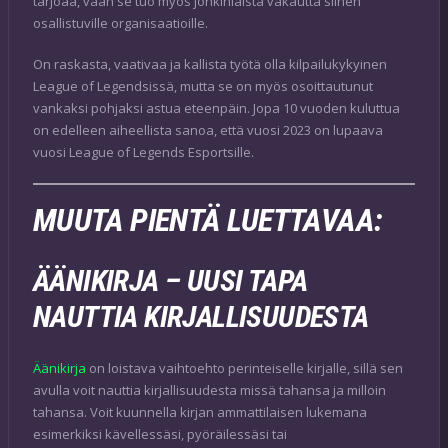
tarjoaa, vaan se tuo myös jonkinlaista vakautta siihen
osallistuville organisaatioille.
On raskasta, vaativaa ja kallista työtä olla kilpailukykyinen
League of Legendsissä, mutta se on myös osoittautunut
vankaksi pohjaksi astua eteenpäin. Jopa 10 vuoden kuluttua
on edelleen aiheellista sanoa, että vuosi 2023 on lupaava
vuosi League of Legends Esportsille.
MUUTA PIENTÄ LUETTAVAA:
ÄÄNIKIRJA – UUSI TAPA
NAUTTIA KIRJALLISUUDESTA
Äänikirja
on loistava vaihtoehto perinteiselle kirjalle, sillä sen
avulla voit nauttia kirjallisuudesta missä tahansa ja milloin
tahansa. Voit kuunnella kirjan ammattilaisen lukemana
esimerkiksi kävellessäsi, pyöräilessäsi tai