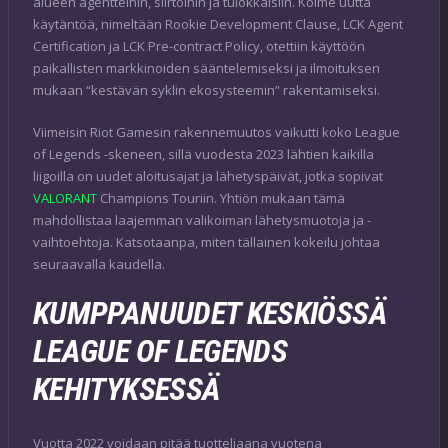
alueen agentteihin, siirtoihin ja tulokkaisiin. Kolme uutta
käytäntöä, nimeltään Rookie Development Clause, LCK Agent
Certification ja LCK Pre-contract Policy, otettiin käyttöön
paikallisten markkinoiden sääntelemiseksi ja ilmoituksen
mukaan “kestävän syklin ekosysteemin” rakentamiseksi.
Viimeisin Riot Gamesin rakennemuutos vaikutti koko League
of Legends -skeneen, sillä vuodesta 2023 lähtien kaikilla
liigoilla on uudet aloitusajat ja lähetyspäivät, jotka sopivat
VALORANT
Champions Touriin. Yhtiön mukaan tämä
mahdollistaa laajemman valikoiman lähetysmuotoja ja -
vaihtoehtoja. Katsotaanpa, miten tällainen kokeilu johtaa
seuraavalla kaudella.
KUMPPANUUDET KESKIÖSSÄ
LEAGUE OF LEGENDS
KEHITYKSESSÄ
Vuotta 2022 voidaan pitää tuotteliaana vuotena