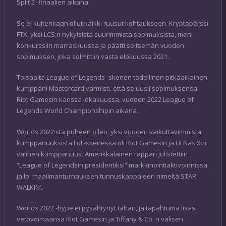
Split 2 -finaalien aikana.
Se ei kuitenkaan ollut kaikki ruusut kohtaukseen. Kryptopörssi
FTX, yksi LCS:n nykyisistä suurimmista sopimuksista, meni
konkurssiin marraskuussa ja päätti seitsemän vuoden
sopimuksen, joka solmittiin vasta elokuussa 2021.
Toisaalta League of Legends -skenen todellinen pitkäaikainen
kumppani Mastercard varmisti, että se uusii sopimuksensa
Riot Gamesin kanssa lokakuussa, vuoden 2022 League of
Legends World Championshipin aikana.
Worlds 2022:sta puheen ollen, yksi vuoden vaikuttavimmista
kumppanuuksista LoL-skenessä oli Riot Gamesin ja Lil Nas X:n
välinen kumppanuus. Amerikkalainen räppäri julistettiin
“League of Legendsin presidentiksi” markkinointiaktivoinnissa
ja loi maailmanturnauksen tunnuskappaleen nimeltä STAR
WALKIN’.
Worlds 2022 -hype ei pysähtynyt tähän, ja tapahtuma lisäsi
vetovoimaansa Riot Gamesin ja Tiffany & Co: n välisen