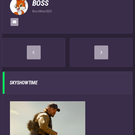
BOSS
BossMan2023
SKYSHOWTIME