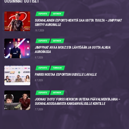
UUSIMMAT UUTISET
ESPORTS
UUTINEN
SUOMALAINEN ESPORTS-KENTTÄ SAA UUTTA TUULTA – JIMPPHAT
SIIRTYY AURORALLE
19.7.2026
ESPORTS
UUTINEN
JIMPPHAT AVAA MOUZ:STA LÄHTÖÄÄN JA UUTTA ALKUA
AURORASSA
9.7.2026
ESPORTS
TURNAUS
PARIISI NOSTAA ESPORTSIN UUDELLE LAVALLE
8.7.2026
ESPORTS
UUTINEN
JOONAS ‘DOTO’ FORSS HEROICIN UUTENA PÄÄVALMENTAJANA –
SUOMALAISOSAAMISTA KANSAINVÄLISILLE KENTILLE
7.7.2026