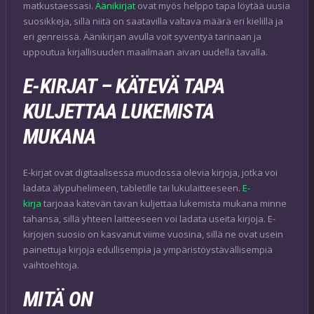
matkustaessasi.
Äänikirjat
ovat myös helppo tapa löytää uusia
suosikkeja, sillä niitä on saatavilla valtava määrä eri kielillä ja
eri genreissä. Äänikirjan avulla voit syventyä tarinaan ja
uppoutua kirjallisuuden maailmaan aivan uudella tavalla.
E-KIRJAT – KÄTEVÄ TAPA
KULJETTAA LUKEMISTA
MUKANA
E-kirjat ovat digitaalisessa muodossa olevia kirjoja, jotka voi
ladata älypuhelimeen, tabletille tai lukulaitteeseen.
E-
kirja
tarjoaa kätevän tavan kuljettaa lukemista mukana minne
tahansa, sillä yhteen laitteeseen voi ladata useita kirjoja. E-
kirjojen suosio on kasvanut viime vuosina, sillä ne ovat usein
painettuja kirjoja edullisempia ja ympäristöystävällisempiä
vaihtoehtoja.
MITÄ ON