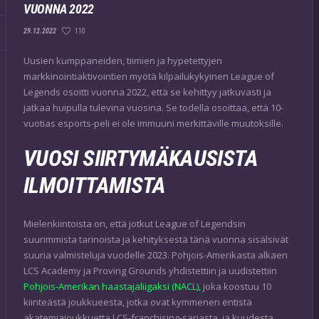
VUONNA 2022
110
29.12.2022
Uusien kumppaneiden, tiimien ja hypetettyjen
markkinointiaktivointien myötä kilpailukykyinen League of
Legends osoitti vuonna 2022, että se kehittyy jatkuvasti ja
jatkaa huipulla tulevina vuosina. Se todella osoittaa, että 10-
vuotias esports-peli ei ole immuuni merkittäville muutoksille.
VUOSI SIIRTYMÄKAUSISTA
ILMOITTAMISTA
Mielenkiintoista on, että jotkut League of Legendsin
suurimmista tarinoista ja kehityksestä tänä vuonna sisälsivät
suuria valmisteluja vuodelle 2023. Pohjois-Amerikasta alkaen
LCS Academy ja Proving Grounds yhdistettiin ja uudistettiin
Pohjois-Amerikan haastajaliigaksi (NACL),
joka koostuu 10
kiinteästä joukkueesta, jotka ovat kymmenen entistä
akatemiajoukkuetta LCS-franchising-sarjasta, ja kuudesta