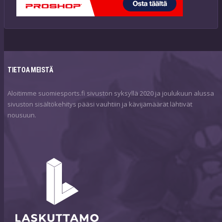
TIETOA MEISTÄ
Aloitimme suomiesports.fi sivuston syksyllä 2020 ja joulukuun alussa
sivuston sisältökehitys pääsi vauhtiin ja kävijämäärät lähtivät
nousuun.