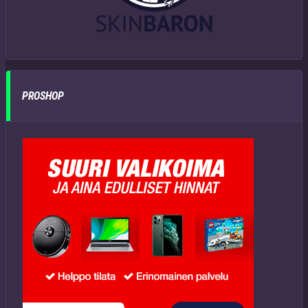
PROSHOP