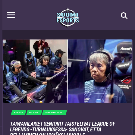
ESPORTS
PELAAJA
SENIORIPELAAJAT
TAIWANILAISET SENIORIT TAISTELIVAT LEAGUE OF
LEGENDS -TURNAUKSESSA- SANOVAT, ETTÄ