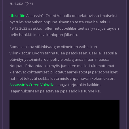
91
15.12.2022
Ubisoftin
Assassin’s Creed Valhalla on pelattavissa ilmaiseksi
nyt tulevana viikonloppuna. Ilmainen testausvaihe jatkuu
19.12.2022 saakka. Tallennetut pelitilanteet säilyvät, jos täyden
pelin hankkii ilmaisviikonlopun jälkeen.
Samalla alkaa viikinkisaagan viimeinen vaihe, kun
viikinkisoturi Eivorin tarina tulee päätökseen. Useilla lisäosilla
päivittynyt toimintaroolipeli vie pelaajansa muun muassa
Norjaan, Britanniaan ja myös jumalten maille. Lukemattomat
kiehtovat kohtaamiset, piilotetut aarrekätköt ja persoonalliset
hahmot tekevät seikkailusta mieleenpainuvan kokemuksen.
Assassin’s Creed Valhalla
-saaga tarjoaakin kaikkine
laajennuksineen pelattavaa jopa sadoiksi tunneiksi.