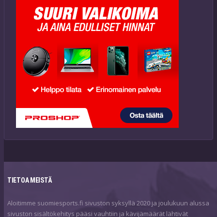
TIETOA MEISTÄ
Aloitimme suomiesports.fi sivuston syksyllä 2020 ja joulukuun alussa
sivuston sisältökehitys pääsi vauhtiin ja kävijämäärät lähtivät