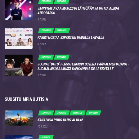
ESPORTS
UUTINEN
JIMPPHAT AVAA MOUZ:STA LÄHTÖÄÄN JA UUTTA ALKUA
AURORASSA
9.7.2026
ESPORTS
TURNAUS
PARIISI NOSTAA ESPORTSIN UUDELLE LAVALLE
8.7.2026
ESPORTS
UUTINEN
JOONAS ‘DOTO’ FORSS HEROICIN UUTENA PÄÄVALMENTAJANA –
SUOMALAISOSAAMISTA KANSAINVÄLISILLE KENTILLE
7.7.2026
SUOSITUIMPIA UUTISIA
ESPORTS
JOUKKUE
TURNAUS
UUTINEN
KANALIIGA PUBG KAUSI ALKAA!
10.1.2022
UUTINEN