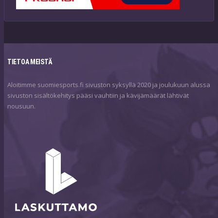
TIETOA MEISTÄ
Aloitimme suomiesports.fi sivuston syksyllä 2020 ja joulukuun alussa
sivuston sisältökehitys pääsi vauhtiin ja kävijämäärät lähtivät
nousuun.