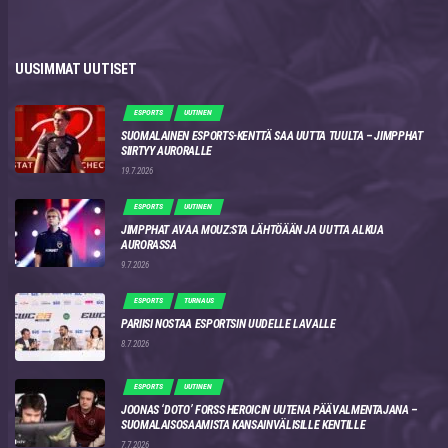
UUSIMMAT UUTISET
ESPORTS
UUTINEN
SUOMALAINEN ESPORTS-KENTTÄ SAA UUTTA TUULTA – JIMPPHAT
SIIRTYY AURORALLE
19.7.2026
ESPORTS
UUTINEN
JIMPPHAT AVAA MOUZ:STA LÄHTÖÄÄN JA UUTTA ALKUA
AURORASSA
9.7.2026
ESPORTS
TURNAUS
PARIISI NOSTAA ESPORTSIN UUDELLE LAVALLE
8.7.2026
ESPORTS
UUTINEN
JOONAS ‘DOTO’ FORSS HEROICIN UUTENA PÄÄVALMENTAJANA –
SUOMALAISOSAAMISTA KANSAINVÄLISILLE KENTILLE
7.7.2026