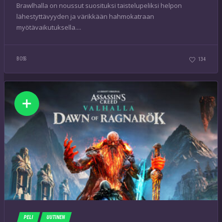
Brawlhalla on noussut suosituksi taistelupeliksi helpon
lähestyttävyyden ja värikkään hahmokatraan
myötävaikutuksella....
BOSS
134
PELI
UUTINEN