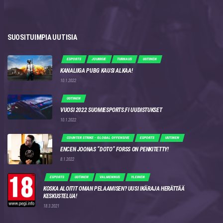
SUOSITUIMPIA UUTISIA
ESPORTS
JOUKKUE
TURNAUS
UUTINEN
KANALIIGA PUBG KAUSI ALKAA!
10.1.2022
UUTINEN
VUOSI 2022 SUOMIESPORTS.FI UUDISTUKSET
10.1.2022
COUNTER STRIKE - GLOBAL OFFENSIVE
ESPORTS
UUTINEN
ENCEN JOONAS “DOTO” FORSS ON PENKITETTY!
8.1.2022
ESPORTS
UUTINEN
VALMENNUS
YLEINEN
KOSKA ALOITIT OMAN PELAAMISEN? UUSI IKÄRAJA HERÄTTÄÄ
KESKUSTELUA!
18.3.2021