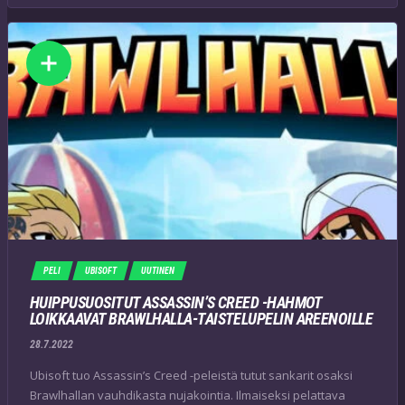
PELI
UBISOFT
UUTINEN
HUIPPUSUOSITUT ASSASSIN’S CREED -HAHMOT
LOIKKAAVAT BRAWLHALLA-TAISTELUPELIN AREENOILLE
28.7.2022
Ubisoft tuo Assassin’s Creed -peleistä tutut sankarit osaksi
Brawlhallan vauhdikasta nujakointia. Ilmaiseksi pelattava