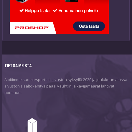
TIETOA MEISTÄ
Aloitimme suomiesports.fi sivuston syksyllä 2020 ja joulukuun alussa
sivuston sisältökehitys pääsi vauhtiin ja kävijämäärät lähtivät
nousuun.