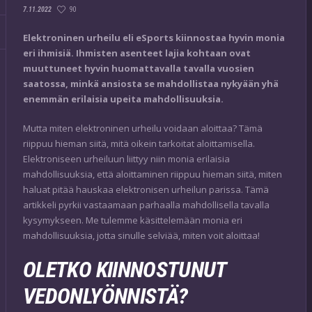
90
7.11.2022
Elektroninen urheilu eli eSports kiinnostaa hyvin monia
eri ihmisiä. Ihmisten asenteet lajia kohtaan ovat
muuttuneet hyvin huomattavalla tavalla vuosien
saatossa, minkä ansiosta se mahdollistaa nykyään yhä
enemmän erilaisia upeita mahdollisuuksia.
Mutta miten elektroninen urheilu voidaan aloittaa? Tämä
riippuu hieman siitä, mitä oikein tarkoitat aloittamisella.
Elektroniseen urheiluun liittyy niin monia erilaisia
mahdollisuuksia, että aloittaminen riippuu hieman siitä, miten
haluat pitää hauskaa elektronisen urheilun parissa. Tämä
artikkeli pyrkii vastaamaan parhaalla mahdollisella tavalla
kysymykseen. Me tulemme käsittelemään monia eri
mahdollisuuksia, jotta sinulle selviää, miten voit aloittaa!
OLETKO KIINNOSTUNUT
VEDONLYÖNNISTÄ?