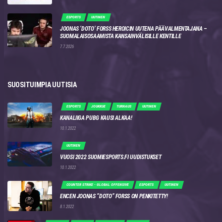
ESPORTS
UUTINEN
JOONAS ‘DOTO’ FORSS HEROICIN UUTENA PÄÄVALMENTAJANA –
SUOMALAISOSAAMISTA KANSAINVÄLISILLE KENTILLE
7.7.2026
SUOSITUIMPIA UUTISIA
ESPORTS
JOUKKUE
TURNAUS
UUTINEN
KANALIIGA PUBG KAUSI ALKAA!
10.1.2022
UUTINEN
VUOSI 2022 SUOMIESPORTS.FI UUDISTUKSET
10.1.2022
COUNTER STRIKE - GLOBAL OFFENSIVE
ESPORTS
UUTINEN
ENCEN JOONAS “DOTO” FORSS ON PENKITETTY!
8.1.2022