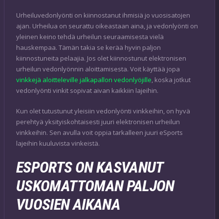
Urheiluvedonlyönti on kiinnostanut ihmisiä jo vuosisatojen
ajan. Urheilua on seurattu oikeastaan aina, ja vedonlyönti on
yleinen keino tehdä urheilun seuraamisesta vielä
hauskempaa. Tämän takia se kerää hyvin paljon
kiinnostuneita pelaajia. Jos olet kiinnostunut elektronisen
urheilun vedonlyönnin aloittamisesta. Voit käyttää jopa
vinkkejä aloitteleville jalkapallon vedonlyöjille
, koska jotkut
vedonlyönti vinkit sopivat aivan kaikkiin lajeihin.
Kun olet tutustunut yleisiin vedonlyönti vinkkeihin, on hyvä
perehtyä yksityiskohtaisesti juuri elektronisen urheilun
vinkkeihin. Sen avulla voit oppia tarkalleen juuri eSports
lajeihin kuuluvista vinkeistä.
ESPORTS ON KASVANUT
USKOMATTOMAN PALJON
VUOSIEN AIKANA