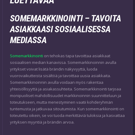
LUETTAVAA
SOMEMARKKINOINTI – TAVOITA
ASIAKKAASI SOSIAALISESSA
MEDIASSA
Somemarkkinointi
on tehokas tapa tavoittaa asiakkaat
sosiaalisen median kanavissa. Somemarkkinoinnin avulla
yritykset voivat lisätä brändin näkyvyyttä, luoda
vuorovaikutteista sisältöä ja tavoittaa uusia asiakkaita.
Somemarkkinoinnin avulla voidaan myös rakentaa
yhteisöllisyyttä ja asiakassuhteita. Somemarkkinointi tarjoaa
monipuoliset mahdollisuudet markkinoinnin suunnitteluun ja
toteutukseen, mutta menestyminen vaatii kohderyhmän
tuntemusta ja jatkuvaa sitoutumista. Kun somemarkkinointi on
toteutettu oikein, se voi tuoda merkittäviä tuloksia ja kasvattaa
yrityksen myyntiä ja brändin arvoa.