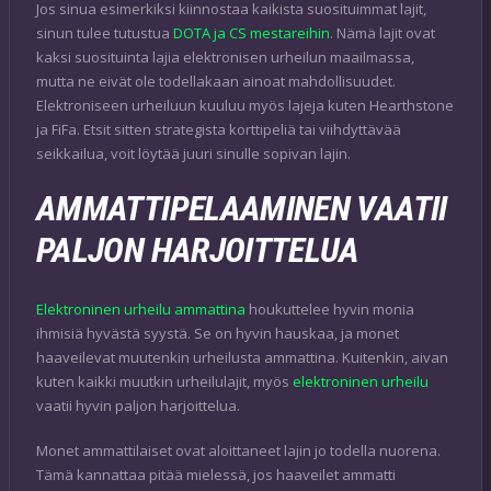
Jos sinua esimerkiksi kiinnostaa kaikista suosituimmat lajit,
sinun tulee tutustua
DOTA ja CS mestareihin
. Nämä lajit ovat
kaksi suosituinta lajia elektronisen urheilun maailmassa,
mutta ne eivät ole todellakaan ainoat mahdollisuudet.
Elektroniseen urheiluun kuuluu myös lajeja kuten Hearthstone
ja FiFa. Etsit sitten strategista korttipeliä tai viihdyttävää
seikkailua, voit löytää juuri sinulle sopivan lajin.
AMMATTIPELAAMINEN VAATII
PALJON HARJOITTELUA
Elektroninen urheilu ammattina
houkuttelee hyvin monia
ihmisiä hyvästä syystä. Se on hyvin hauskaa, ja monet
haaveilevat muutenkin urheilusta ammattina. Kuitenkin, aivan
kuten kaikki muutkin urheilulajit, myös
elektroninen urheilu
vaatii hyvin paljon harjoittelua.
Monet ammattilaiset ovat aloittaneet lajin jo todella nuorena.
Tämä kannattaa pitää mielessä, jos haaveilet ammatti