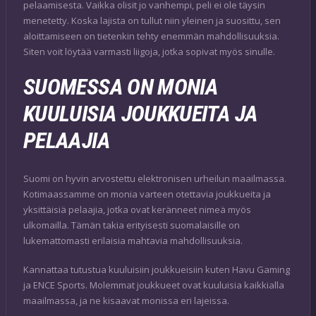
pelaamisesta. Vaikka olisit jo vanhempi, peli ei ole täysin
menetetty. Koska lajista on tullut niin yleinen ja suosittu, sen
aloittamiseen on tietenkin tehty enemmän mahdollisuuksia.
Siten voit löytää varmasti liigoja, jotka sopivat myös sinulle.
SUOMESSA ON MONIA
KUULUISIA JOUKKUEITA JA
PELAAJIA
Suomi on hyvin arvostettu elektronisen urheilun maailmassa.
Kotimaassamme on monia varteen otettavia joukkueita ja
yksittäisiä pelaajia, jotka ovat keränneet nimeä myös
ulkomailla. Tämän takia erityisesti suomalaisille on
lukemattomasti erilaisia mahtavia mahdollisuuksia.
Kannattaa tutustua kuuluisiin joukkueisiin kuten Havu Gaming
ja ENCE Sports. Molemmat joukkueet ovat kuuluisia kaikkialla
maailmassa, ja ne kisaavat monissa eri lajeissa.