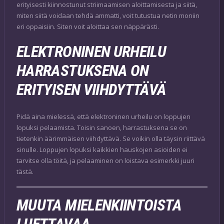
erityisesti kiinnostunut striimaamisen aloittamisesta ja siitä,
miten siitä voidaan tehdä ammatti, voit tutustua netin moniin
eri oppaisiin. Siten voit aloittaa sen näppärästi.
ELEKTRONINEN URHEILU
HARRASTUKSENA ON
ERITYISEN VIIHDYTTÄVÄ
Pidä aina mielessä, että elektroninen urheilu on loppujen
lopuksi pelaamista. Toisin sanoen, harrastuksena se on
tietenkin äärimmäisen viihdyttävä. Se voikin olla täysin riittävä
sinulle. Loppujen lopuksi kaikkien hauskojen asioiden ei
tarvitse olla töitä, ja pelaaminen on loistava esimerkki juuri
tästä.
MUUTA MIELENKIINTOISTA