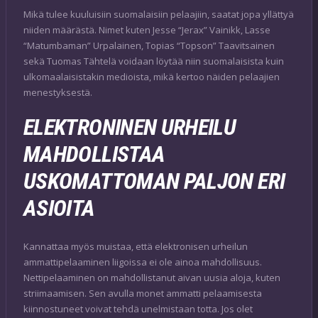
Mikä tulee kuuluisiin suomalaisiin pelaajiin, saatat jopa yllättyä
niiden määrästä. Nimet kuten Jesse “Jerax” Vainikk, Lasse
“Matumbaman” Urpalainen, Topias “Topson” Taavitsainen
sekä Tuomas Tähtelä voidaan löytää niin suomalaisista kuin
ulkomaalaisistakin medioista, mikä kertoo näiden pelaajien
menestyksestä.
ELEKTRONINEN URHEILU
MAHDOLLISTAA
USKOMATTOMAN PALJON ERI
ASIOITA
Kannattaa myös muistaa, että elektronisen urheilun
ammattipelaaminen liigoissa ei ole ainoa mahdollisuus.
Nettipelaaminen on mahdollistanut aivan uusia aloja, kuten
striimaamisen. Sen avulla monet ammatti pelaamisesta
kiinnostuneet voivat tehdä unelmistaan totta. Jos olet