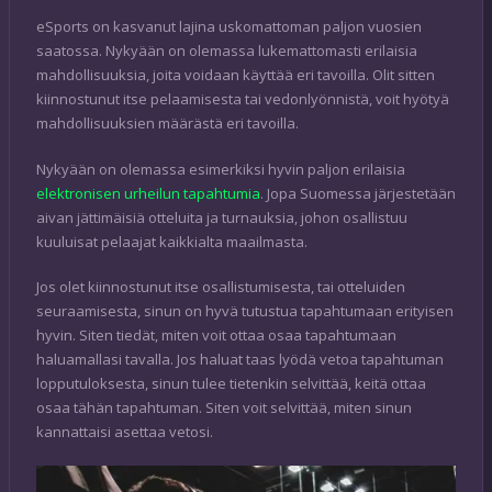
eSports on kasvanut lajina uskomattoman paljon vuosien
saatossa. Nykyään on olemassa lukemattomasti erilaisia
mahdollisuuksia, joita voidaan käyttää eri tavoilla. Olit sitten
kiinnostunut itse pelaamisesta tai vedonlyönnistä, voit hyötyä
mahdollisuuksien määrästä eri tavoilla.
Nykyään on olemassa esimerkiksi hyvin paljon erilaisia
elektronisen urheilun tapahtumia
. Jopa Suomessa järjestetään
aivan jättimäisiä otteluita ja turnauksia, johon osallistuu
kuuluisat pelaajat kaikkialta maailmasta.
Jos olet kiinnostunut itse osallistumisesta, tai otteluiden
seuraamisesta, sinun on hyvä tutustua tapahtumaan erityisen
hyvin. Siten tiedät, miten voit ottaa osaa tapahtumaan
haluamallasi tavalla. Jos haluat taas lyödä vetoa tapahtuman
lopputuloksesta, sinun tulee tietenkin selvittää, keitä ottaa
osaa tähän tapahtuman. Siten voit selvittää, miten sinun
kannattaisi asettaa vetosi.