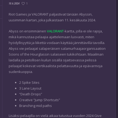
1
10.6.2024
Riot Games ja VALORANT paljastivat tänään Abyssin,
uusimman kartan, joka julkaistaan 11. kesäkuuta 2024.
Abyss on ensimmäinen
VALORANT
-kartta, jolla ei ole rajoja,
mikä kannustaa pelaajia ajattelemaan luovasti, miten
hyödyllisyyttä ja liikettä voidaan käyttää jännittävillä tavoilla.
Abyss vie pelaajat salaperäisen salamurhaajaorganisaation
Scions of the Hourglassin salaiseen tukikohtaan. Maailman
laidalla ja petollisen kuilun sisällä sijaitsevassa pelissä
pelaajat kokevat vertikaalista pelattavuutta ja epävarmoja
sudenkuoppia.
2 Spike Sites
3 Lane Layout
“Death Drops”
Creative “Jump Shortcuts”
Branching mid paths
Lisäksi pelaajilla on vielä aikaa tutustua vuoden 2024 Give