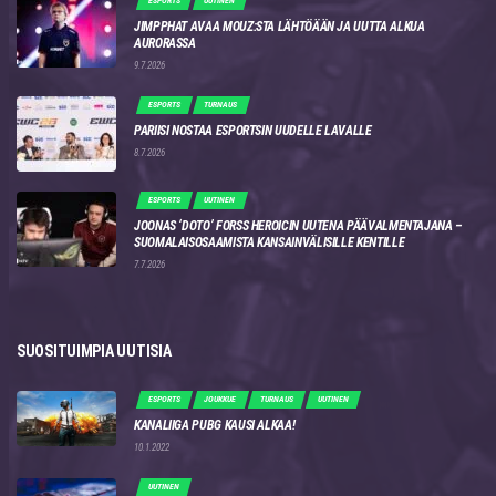
ESPORTS
UUTINEN
JIMPPHAT AVAA MOUZ:STA LÄHTÖÄÄN JA UUTTA ALKUA
AURORASSA
9.7.2026
ESPORTS
TURNAUS
PARIISI NOSTAA ESPORTSIN UUDELLE LAVALLE
8.7.2026
ESPORTS
UUTINEN
JOONAS ‘DOTO’ FORSS HEROICIN UUTENA PÄÄVALMENTAJANA –
SUOMALAISOSAAMISTA KANSAINVÄLISILLE KENTILLE
7.7.2026
SUOSITUIMPIA UUTISIA
ESPORTS
JOUKKUE
TURNAUS
UUTINEN
KANALIIGA PUBG KAUSI ALKAA!
10.1.2022
UUTINEN