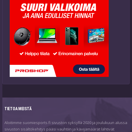
TIETOA MEISTÄ
Aloitimme suomiesports.fi sivuston syksyllä 2020 ja joulukuun alussa
sivuston sisältökehitys pääsi vauhtiin ja kävijämäärät lähtivät