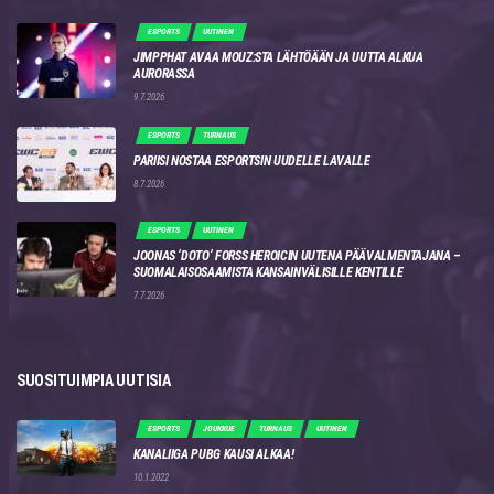
ESPORTS
UUTINEN
JIMPPHAT AVAA MOUZ:STA LÄHTÖÄÄN JA UUTTA ALKUA
AURORASSA
9.7.2026
ESPORTS
TURNAUS
PARIISI NOSTAA ESPORTSIN UUDELLE LAVALLE
8.7.2026
ESPORTS
UUTINEN
JOONAS ‘DOTO’ FORSS HEROICIN UUTENA PÄÄVALMENTAJANA –
SUOMALAISOSAAMISTA KANSAINVÄLISILLE KENTILLE
7.7.2026
SUOSITUIMPIA UUTISIA
ESPORTS
JOUKKUE
TURNAUS
UUTINEN
KANALIIGA PUBG KAUSI ALKAA!
10.1.2022