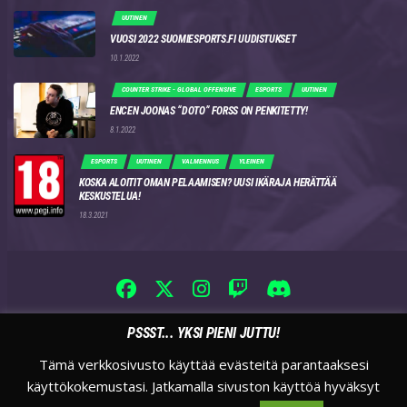
UUTINEN
VUOSI 2022 SUOMIESPORTS.FI UUDISTUKSET
10.1.2022
COUNTER STRIKE - GLOBAL OFFENSIVE
ESPORTS
UUTINEN
ENCEN JOONAS “DOTO” FORSS ON PENKITETTY!
8.1.2022
ESPORTS
UUTINEN
VALMENNUS
YLEINEN
KOSKA ALOITIT OMAN PELAAMISEN? UUSI IKÄRAJA HERÄTTÄÄ
KESKUSTELUA!
18.3.2021
PSSST... YKSI PIENI JUTTU!
Tämä verkkosivusto käyttää evästeitä parantaaksesi
käyttökokemustasi. Jatkamalla sivuston käyttöä hyväksyt