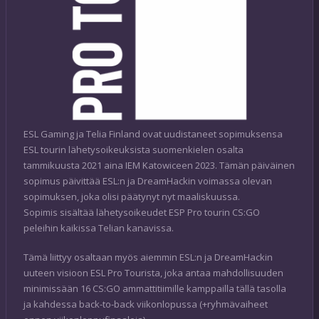
ESL Gaming ja Telia Finland ovat uudistaneet sopimuksensa
ESL tourin lähetysoikeuksista suomenkielen osalta
tammikuusta 2021 aina IEM Katowiceen 2023. Tämän päiväinen
sopimus päivittää ESL:n ja DreamHackin voimassa olevan
sopimuksen, joka olisi päätynyt nyt maaliskuussa.
Sopimis sisältää lähetysoikeudet ESP Pro tourin CS:GO
peleihin kaikissa Telian kanavissa.
Tämä liittyy osaltaan myös aiemmin ESL:n ja DreamHackin
uuteen visioon ESL Pro Tourista, joka antaa mahdollisuuden
minimissään 16 CS:GO ammattitiimille kamppailla tällä tasolla
ja kahdessa back-to-back viikonlopussa (+ryhmävaiheet