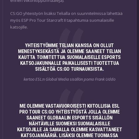
ennen viikonloppufinaaleja).
CS:GO yhteistyön lisäksi Telialla on suunnitelmissa lähettää
myös ESP Pro Tour Starcraft II tapahtumia suomalaisille
katsojille.
YHTEISTYÖMME TELIAN KANSSA ON OLLUT
MENESTYKSEKÄSTÄ JA OLEMME SAANEET TELIAN
KAUTTA TOIMITETTUA SUOMALAISELLE ESPORTS
KATSOJAKUNNALLE PAIKALLISESTI TUOTETTUA
SISÄLTÖÄ CS:GO TURNAUKSISTA.
kertoo ESL:n Global Media sisällön pomo Frank Uddo
ME OLEMME VASTAVUOROISESTI KIITOLLISIA ESL
PRO TOUR CS:GO YHTEISTYÖSTÄ JOLLA OLEMME
SAANEET GLOBAALIN ESPORTS SISÄLLÖN
NÄHTÄVILLE SUOMEKSI SUOMALAISILLE
KATSOJILLE JA SAMALLA OLEMME KASVATTANEET
KATSOJAMÄÄRIÄ. LISÄKSI OLEMME TUOMASSA