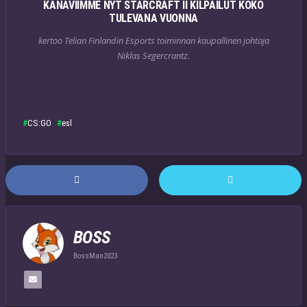
KANAVIIMME NYT STARCRAFT II KILPAILUT KOKO
TULEVANA VUONNA
kertoo Telian Finlandin Esports toiminnan kaupallinen johtaja
Niklas Segercrantz.
CS:GO
esl
BOSS
BossMan2023