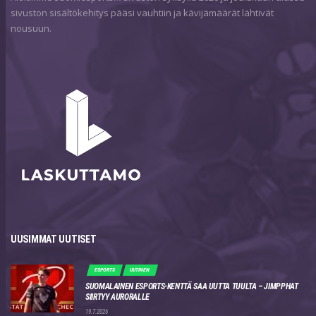
sivuston sisältökehitys pääsi vauhtiin ja kävijämäärät lähtivät
nousuun.
UUSIMMAT UUTISET
ESPORTS
UUTINEN
SUOMALAINEN ESPORTS-KENTTÄ SAA UUTTA TUULTA – JIMPPHAT
SIIRTYY AURORALLE
19.7.2026