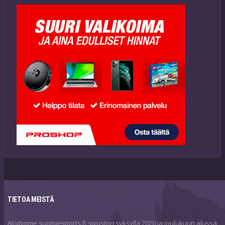
TIETOA MEISTÄ
Aloitimme suomiesports.fi sivuston syksyllä 2020 ja joulukuun alussa