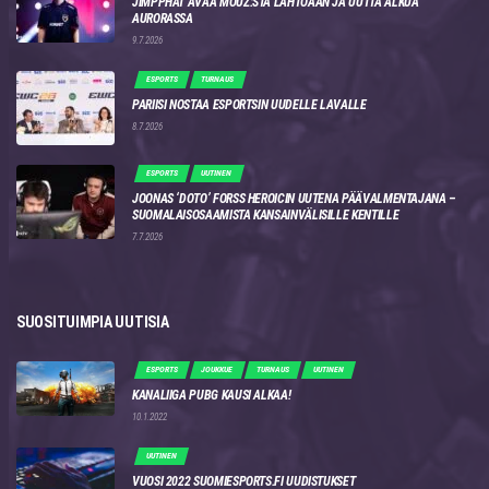
JIMPPHAT AVAA MOUZ:STA LÄHTÖÄÄN JA UUTTA ALKUA
AURORASSA
9.7.2026
ESPORTS
TURNAUS
PARIISI NOSTAA ESPORTSIN UUDELLE LAVALLE
8.7.2026
ESPORTS
UUTINEN
JOONAS ‘DOTO’ FORSS HEROICIN UUTENA PÄÄVALMENTAJANA –
SUOMALAISOSAAMISTA KANSAINVÄLISILLE KENTILLE
7.7.2026
SUOSITUIMPIA UUTISIA
ESPORTS
JOUKKUE
TURNAUS
UUTINEN
KANALIIGA PUBG KAUSI ALKAA!
10.1.2022
UUTINEN
VUOSI 2022 SUOMIESPORTS.FI UUDISTUKSET