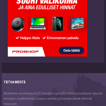
TIETOA MEISTÄ
Aloitimme suomiesports.fi sivuston syksyllä 2020 ja joulukuun alussa
sivuston sisältökehitys pääsi vauhtiin ja kävijämäärät lähtivät
nousuun.