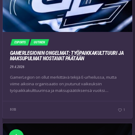
ESPORTS
UUTINEN
GAMERLEGIONIN ONGELMAT: TYÖPAIKKAKULTTUURI JA
MAKSUPULMAT NOSTAVAT PÄÄTÄÄN
29.4.2026
GamerLegion on ollut merkittävä tekijä E-urheilussa, mutta
viime aikoina organisaatio on joutunut vaikeuksiin
työpaikkakulttuurinsa ja maksupäätöksensä vuoksi....
BOSS
1