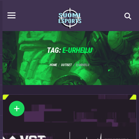
TAG:
E-URHEILU
HOME
UUTISET
E-URHEILU