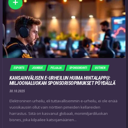
ESPORTS
JOUKKUE
PELAAJA
SPONSOROINTI
UUTINEN
KANSAINVÄLISEN E-URHEILUN HUIMA HINTALAPPU:
MILJOONALUOKAN SPONSORISOPIMUKSET PÖYDÄLLÄ
30.10.2025
Elektroninen urheilu, eli tuttavallisemmin e-urheilu, ei ole enää
vuosikausiin ollut vain nörttien pimeiden kellareiden
harrastus. Siitä on kasvanut globaali, monimiljardiluokan
bisnes, joka kilpailee katsojamäärien...