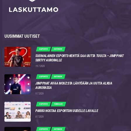
UUSIMMAT UUTISET
ESPORTS
UUTINEN
SUOMALAINEN ESPORTS-KENTTÄ SAA UUTTA TUULTA – JIMPPHAT
SIIRTYY AURORALLE
19.7.2026
ESPORTS
UUTINEN
JIMPPHAT AVAA MOUZ:STA LÄHTÖÄÄN JA UUTTA ALKUA
AURORASSA
9.7.2026
ESPORTS
TURNAUS
PARIISI NOSTAA ESPORTSIN UUDELLE LAVALLE
8.7.2026
ESPORTS
UUTINEN