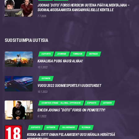
JOONAS ‘DOTO’ FORSS HEROICIN UUTENA PÄÄVALMENTAJANA –
SUOMALAISOSAAMISTA KANSAINVÄLISILLE KENTILLE
7.7.2026
SUOSITUIMPIA UUTISIA
ESPORTS
JOUKKUE
TURNAUS
UUTINEN
KANALIIGA PUBG KAUSI ALKAA!
10.1.2022
UUTINEN
VUOSI 2022 SUOMIESPORTS.FI UUDISTUKSET
10.1.2022
COUNTER STRIKE - GLOBAL OFFENSIVE
ESPORTS
UUTINEN
ENCEN JOONAS “DOTO” FORSS ON PENKITETTY!
8.1.2022
ESPORTS
UUTINEN
VALMENNUS
YLEINEN
KOSKA ALOITIT OMAN PELAAMISEN? UUSI IKÄRAJA HERÄTTÄÄ