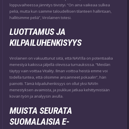
loppuvaiheessa jännitys tiivistyi. “On aina vaikeaa sulkea
peliä, mutta kun saimme taloudellisen tilanteen hallintaan,
hallitsimme peliä”, Virolainen totesi.
LUOTTAMUS JA
KILPAILUHENKISYYS
Virolainen on vakuuttunut siitä, että NAVI:lla on potentiaalia
menestyä kaikissa jäljellä olevissa turnauksissa. “Meidän
täytyy vain voittaa Vitality. Ilman voittoa heistä emme voi
todella tuntea, että olisimme ansainneet pokaalin”, hän
painotti. Tämä kilpailuhenkisyys on ollut yksi NAVIn
menestyksen avaimista, ja joukkue jatkaa kehittymistään
kovan työn ja analyysin avulla.
MUISTA SEURATA
SUOMALAISIA E-