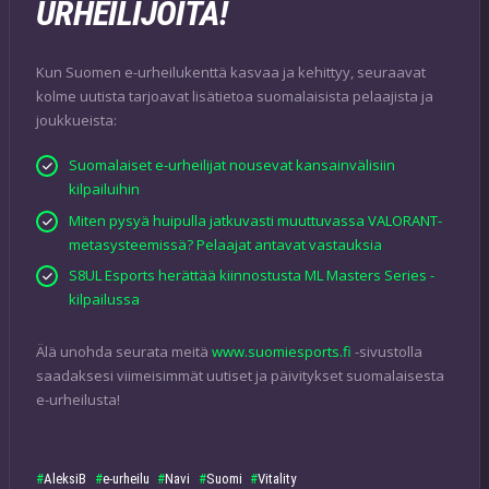
URHEILIJOITA!
Kun Suomen e-urheilukenttä kasvaa ja kehittyy, seuraavat
kolme uutista tarjoavat lisätietoa suomalaisista pelaajista ja
joukkueista:
Suomalaiset e-urheilijat nousevat kansainvälisiin
kilpailuihin
Miten pysyä huipulla jatkuvasti muuttuvassa VALORANT-
metasysteemissä? Pelaajat antavat vastauksia
S8UL Esports herättää kiinnostusta ML Masters Series -
kilpailussa
Älä unohda seurata meitä
www.suomiesports.fi
-sivustolla
saadaksesi viimeisimmät uutiset ja päivitykset suomalaisesta
e-urheilusta!
AleksiB
e-urheilu
Navi
Suomi
Vitality