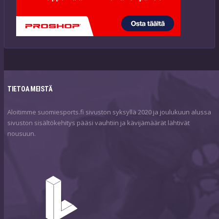
TIETOA MEISTÄ
Aloitimme suomiesports.fi sivuston syksyllä 2020 ja joulukuun alussa
sivuston sisältökehitys pääsi vauhtiin ja kävijämäärät lähtivät
nousuun.