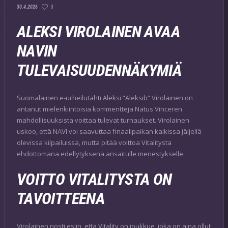
0
30.4.2026
ALEKSI VIROLAINEN AVAA
NAVIN
TULEVAISUUDENNÄKYMIÄ
Suomalainen e-urheilutähti Aleksi “Aleksib” Virolainen on
antanut mielenkiintoisia kommentteja Natus Vinceren
mahdollisuuksista voittaa tulevat turnaukset. Virolainen
uskoo, että NAVI voi saavuttaa finaalipaikan kaikissa jäljellä
olevissa kilpailuissa, mutta pitää voittoa Vitalitysta
ehdottomana edellytyksenä ansaitulle menestykselle.
VOITTO VITALITYSTA ON
TAVOITTEENA
Virolainen nosti esiin, että Vitality on joukkue, joka on aina ollut