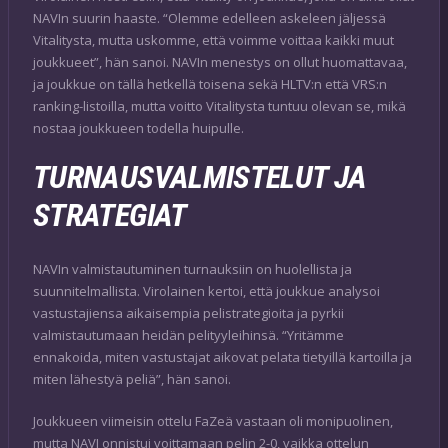
NAVIn suurin haaste. “Olemme edelleen askeleen jäljessä
Vitalitysta, mutta uskomme, että voimme voittaa kaikki muut
joukkueet”, hän sanoi. NAVIn menestys on ollut huomattavaa,
ja joukkue on tällä hetkellä toisena sekä HLTV:n että VRS:n
ranking-listoilla, mutta voitto Vitalitysta tuntuu olevan se, mikä
nostaa joukkueen todella huipulle.
TURNAUSVALMISTELUT JA
STRATEGIAT
NAVIn valmistautuminen turnauksiin on huolellista ja
suunnitelmallista. Virolainen kertoi, että joukkue analysoi
vastustajiensa aikaisempia pelistrategioita ja pyrkii
valmistautumaan heidän pelityyleihinsä. “Yritämme
ennakoida, miten vastustajat aikovat pelata tietyillä kartoilla ja
miten lähestyä peliä”, hän sanoi.
Joukkueen viimeisin ottelu FaZeä vastaan oli monipuolinen,
mutta NAVI onnistui voittamaan pelin 2-0, vaikka ottelun