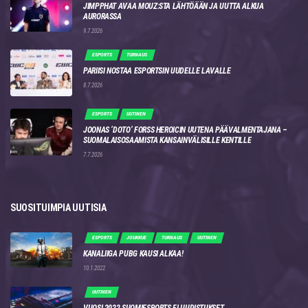
JIMPPHAT AVAA MOUZ:STA LÄHTÖÄÄN JA UUTTA ALKUA
AURORASSA
9.7.2026
ESPORTS
TURNAUS
PARIISI NOSTAA ESPORTSIN UUDELLE LAVALLE
8.7.2026
ESPORTS
UUTINEN
JOONAS ‘DOTO’ FORSS HEROICIN UUTENA PÄÄVALMENTAJANA –
SUOMALAISOSAAMISTA KANSAINVÄLISILLE KENTILLE
7.7.2026
SUOSITUIMPIA UUTISIA
ESPORTS
JOUKKUE
TURNAUS
UUTINEN
KANALIIGA PUBG KAUSI ALKAA!
10.1.2022
UUTINEN