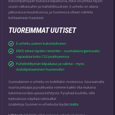
kokoonpanojaan tiukassa kilpailussa, mikä voi johtaa täysin
uusiin ratkaisuihin ja mahdollisuuksiin. E-urheilu on alana
jatkuvassa muutoksessa, ja Suomessa ollaan valmiita
kohtaamaan haasteet.
TUOREIMMAT UUTISET
E-urheilu uuteen kukoistukseen
ENCE tekee täyden remontin – suomalaisorganisaatio
vapauttaa koko CS2-joukkueensa
Puhelinliittymän kilpailutus ja valinta – myös
mobiilipelaaminen huomioiden
Suomalainen e-urheilu on todellakin nosteessa. Seuraamalla
nuoria pelaajia ja joukkueita voimme kaikki olla mukana
tukemassa tätä upeaa kehitystä. Pysykää kuulolla, sillä
tulevaisuus näyttää valoisalta!
Lisätietoja Suomen e-urheilusta löydät
täältä
.
Lähteet:
[1] ENCE, [2] Suomen E-urheiluakatemia