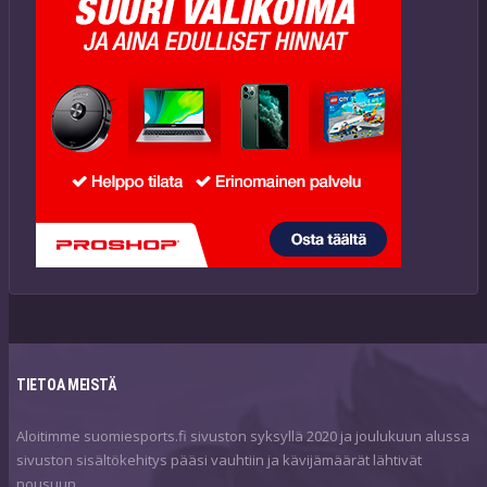
TIETOA MEISTÄ
Aloitimme suomiesports.fi sivuston syksyllä 2020 ja joulukuun alussa
sivuston sisältökehitys pääsi vauhtiin ja kävijämäärät lähtivät
nousuun.