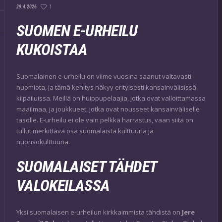
1
29.4.2026
SUOMEN E-URHEILU
KUKOISTAA
Suomalainen e-urheilu on viime vuosina saanut valtavasti
huomiota, ja tämä kehitys näkyy erityisesti kansainvälisissä
kilpailuissa. Meillä on huippupelaajia, jotka ovat valloittamassa
maailmaa, ja joukkueet, jotka ovat nousseet kansainväliselle
tasolle. E-urheilu ei ole vain pelkkä harrastus, vaan siitä on
tullut merkittävä osa suomalaista kulttuuria ja
nuorisokulttuuria.
SUOMALAISET TÄHDET
VALOKEILASSA
Yksi suomalaisen e-urheilun kirkkaimmista tähdistä on
Jere