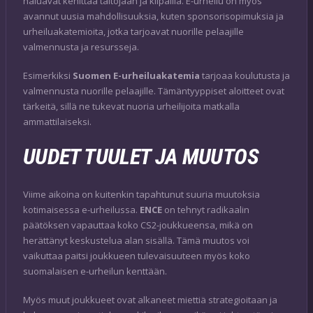
haluavat kehittää taitojaan ja kilpailla. E-urheilu on myös
avannut uusia mahdollisuuksia, kuten sponsorisopimuksia ja
urheiluakatemioita, jotka tarjoavat nuorille pelaajille
valmennusta ja resursseja.
Esimerkiksi
Suomen E-urheiluakatemia
tarjoaa koulutusta ja
valmennusta nuorille pelaajille. Tämäntyyppiset aloitteet ovat
tärkeitä, sillä ne tukevat nuoria urheilijoita matkalla
ammattilaiseksi.
UUDET TUULET JA MUUTOS
Viime aikoina on kuitenkin tapahtunut suuria muutoksia
kotimaisessa e-urheilussa.
ENCE
on tehnyt radikaalin
päätöksen vapauttaa koko CS2-joukkueensa, mikä on
herättänyt keskustelua alan sisällä. Tämä muutos voi
vaikuttaa paitsi joukkueen tulevaisuuteen myös koko
suomalaisen e-urheilun kenttään.
Myös muut joukkueet ovat alkaneet miettiä strategioitaan ja