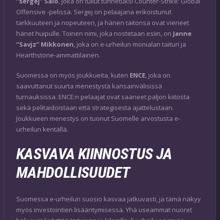
“sergej” Salo
, joka on tullut tunnetuksi Counter-Strike: Global
Offensive -pelissä. Sergej on pelaajana erikoistunut
tarkkuuteen ja nopeuteen, ja hänen taitonsa ovat vieneet
hänet huipulle. Toinen nimi, joka nostetaan esiin, on
Janne
“Savjz” Mikkonen
, joka on e-urheilun monialan taituri ja
Hearthstone-ammattilainen.
Suomessa on myös joukkueita, kuten
ENCE
, joka on
saavuttanut suurta menestystä kansainvälisissä
turnauksissa. ENCE:n pelaajat ovat saaneet paljon kiitosta
sekä pelitaidoistaan että strategisesta ajattelustaan.
Joukkueen menestys on tuonut Suomelle arvostusta e-
urheilun kentällä.
KASVAVA KIINNOSTUS JA
MAHDOLLISUUDET
Suomessa e-urheilun suosio kasvaa jatkuvasti, ja tämä näkyy
myös investointien lisääntymisessä. Yhä useammat nuoret