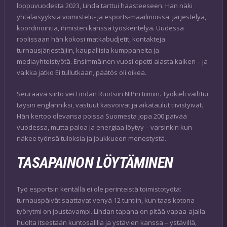
loppuvuodesta 2023, Linda tarttui haasteeseen. Hän näki
yhtäläisyyksiä voimistelu- ja esports-maailmoissa: järjestelyä,
koordinointia, ihmisten kanssa työskentelyä. Uudessa
roolissaan hän kokosi matkabudjetit, kontakteja
turnausjärjestäjiin, kaupallisia kumppaneita ja
mediayhteistyötä. Ensimmäinen vuosi opetti alasta kaiken – ja
vaikka jatko Ei tullutkaan, päätös oli oikea.
Seuraava siirto vei Lindan Ruotsiin NIPin tiimiin. Työkieli vaihtui
täysin englanniksi, vastuut kasvoivat ja aikataulut tiivistyivät.
Hän kertoo olevansa poissa Suomesta jopa 200 päivää
vuodessa, mutta paloa ja energiaa löytyy – varsinkin kun
näkee työnsä tuloksia ja joukkueen menestystä.
TASAPAINON LÖYTÄMINEN
Työ esportsin kentällä ei ole perinteistä toimistotyötä:
turnauspäivät saattavat venyä 12 tuntiin, kun taas kotona
työrytmi on joustavampi. Lindan tapana on pitää vapaa-ajalla
huolta itsestään kuntosalilla ja ystävien kanssa – ystävillä,