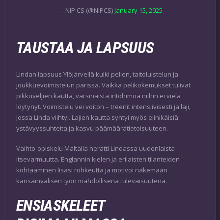
— NIP CS (@NIPCS)
January 15, 2025
TAUSTAA JA LAPSUUS
Lindan lapsuus Ylöjärvellä kulki pelien, taitoluistelun ja
joukkuevoimistelun parissa. Vaikka pelikokemukset tulivat
pikkuveljien kautta, varsinaista intohimoa niihin ei vielä
löytynyt. Voimistelu vei voiton – treenit intensiivisesti ja laji,
jossa Linda viihtyi. Lajien kautta syntyi myös elinikäisiä
ystävyyssuhteita ja kasvu päämäärätietoisuuteen.
Vaihto-opiskelu Maltalla herätti Lindassa uudenlaista
itsevarmuutta. Englannin kielen ja erilaisten tilanteiden
kohtaaminen lisäsi rohkeutta ja motivoi näkemään
kansainvälisen työn mahdollisena tulevaisuutena.
ENSIASKELEET