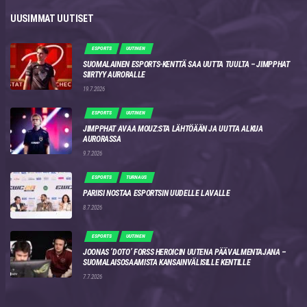
UUSIMMAT UUTISET
ESPORTS
UUTINEN
SUOMALAINEN ESPORTS-KENTTÄ SAA UUTTA TUULTA – JIMPPHAT
SIIRTYY AURORALLE
19.7.2026
ESPORTS
UUTINEN
JIMPPHAT AVAA MOUZ:STA LÄHTÖÄÄN JA UUTTA ALKUA
AURORASSA
9.7.2026
ESPORTS
TURNAUS
PARIISI NOSTAA ESPORTSIN UUDELLE LAVALLE
8.7.2026
ESPORTS
UUTINEN
JOONAS ‘DOTO’ FORSS HEROICIN UUTENA PÄÄVALMENTAJANA –
SUOMALAISOSAAMISTA KANSAINVÄLISILLE KENTILLE
7.7.2026