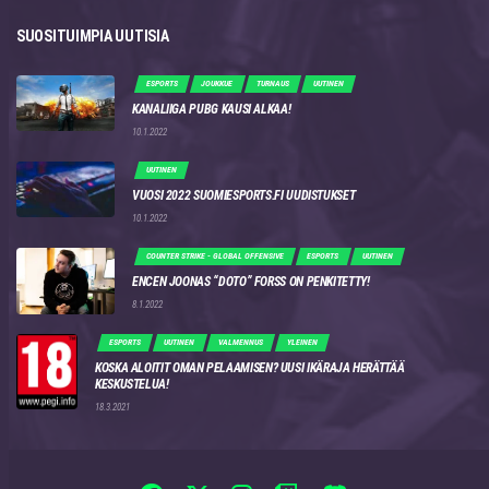
SUOSITUIMPIA UUTISIA
ESPORTS
JOUKKUE
TURNAUS
UUTINEN
KANALIIGA PUBG KAUSI ALKAA!
10.1.2022
UUTINEN
VUOSI 2022 SUOMIESPORTS.FI UUDISTUKSET
10.1.2022
COUNTER STRIKE - GLOBAL OFFENSIVE
ESPORTS
UUTINEN
ENCEN JOONAS “DOTO” FORSS ON PENKITETTY!
8.1.2022
ESPORTS
UUTINEN
VALMENNUS
YLEINEN
KOSKA ALOITIT OMAN PELAAMISEN? UUSI IKÄRAJA HERÄTTÄÄ
KESKUSTELUA!
18.3.2021