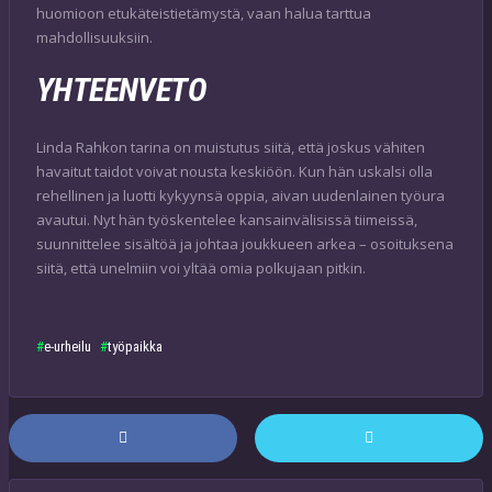
huomioon etukäteistietämystä, vaan halua tarttua
mahdollisuuksiin.
YHTEENVETO
Linda Rahkon tarina on muistutus siitä, että joskus vähiten
havaitut taidot voivat nousta keskiöön. Kun hän uskalsi olla
rehellinen ja luotti kykyynsä oppia, aivan uudenlainen työura
avautui. Nyt hän työskentelee kansainvälisissä tiimeissä,
suunnittelee sisältöä ja johtaa joukkueen arkea – osoituksena
siitä, että unelmiin voi yltää omia polkujaan pitkin.
e-urheilu
työpaikka