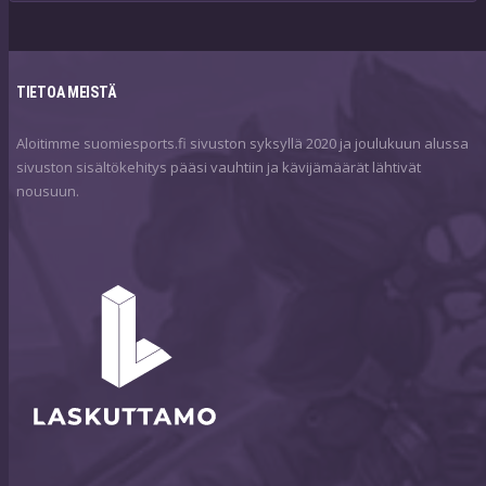
TIETOA MEISTÄ
Aloitimme suomiesports.fi sivuston syksyllä 2020 ja joulukuun alussa
sivuston sisältökehitys pääsi vauhtiin ja kävijämäärät lähtivät
nousuun.