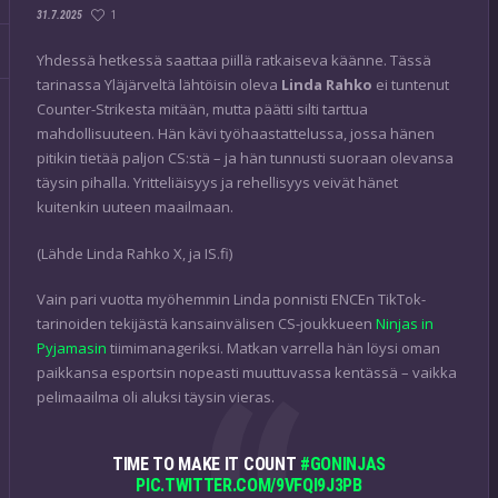
1
31.7.2025
Yhdessä hetkessä saattaa piillä ratkaiseva käänne. Tässä
tarinassa Yläjärveltä lähtöisin oleva
Linda Rahko
ei tuntenut
Counter-Strikesta mitään, mutta päätti silti tarttua
mahdollisuuteen. Hän kävi työhaastattelussa, jossa hänen
pitikin tietää paljon CS:stä – ja hän tunnusti suoraan olevansa
täysin pihalla. Yritteliäisyys ja rehellisyys veivät hänet
kuitenkin uuteen maailmaan.
(Lähde Linda Rahko X, ja IS.fi)
Vain pari vuotta myöhemmin Linda ponnisti ENCEn TikTok-
tarinoiden tekijästä kansainvälisen CS-joukkueen
Ninjas in
Pyjamasin
tiimimanageriksi. Matkan varrella hän löysi oman
paikkansa esportsin nopeasti muuttuvassa kentässä – vaikka
pelimaailma oli aluksi täysin vieras.
TIME TO MAKE IT COUNT
#GONINJAS
PIC.TWITTER.COM/9VFQI9J3PB