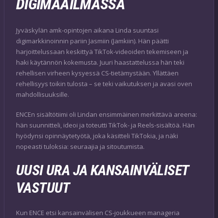
DIGIMAAILMASSA
Jyväskylän amk-opintojen aikana Linda suuntasi
digimarkkinoinnin pariin Jasmiin (Jamkiin). Hän päätti
harjoittelussaan keskittyä TikTok-videoiden tekemiseen ja
haki käytännön kokemusta. Juuri haastattelussa hän teki
rehellisen virheen kysyessä CS-tietämystään. Yllättäen
rehellisyys toikin tulosta – se teki vaikutuksen ja avasi oven
mahdollisuuksille.
ENCEn sisältötiimi oli Lindan ensimmäinen merkittävä areena:
hän suunnitteli, ideoi ja toteutti TikTok- ja Reels-sisältöä. Hän
hyödynsi opinnäytetyötä, joka käsitteli TikTokia, ja näki
nopeasti tuloksia: seuraajia ja sitoutumista.
UUSI URA JA KANSAINVÄLISET
VASTUUT
Kun ENCE etsi kansainvälisen CS-joukkueen manageria