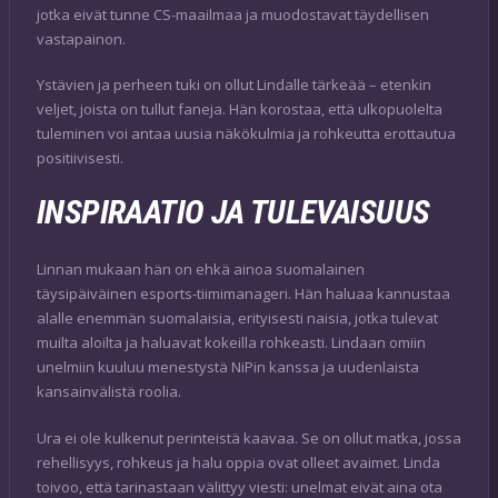
jotka eivät tunne CS-maailmaa ja muodostavat täydellisen
vastapainon.
Ystävien ja perheen tuki on ollut Lindalle tärkeää – etenkin
veljet, joista on tullut faneja. Hän korostaa, että ulkopuolelta
tuleminen voi antaa uusia näkökulmia ja rohkeutta erottautua
positiivisesti.
INSPIRAATIO JA TULEVAISUUS
Linnan mukaan hän on ehkä ainoa suomalainen
täysipäiväinen esports-tiimimanageri. Hän haluaa kannustaa
alalle enemmän suomalaisia, erityisesti naisia, jotka tulevat
muilta aloilta ja haluavat kokeilla rohkeasti. Lindaan omiin
unelmiin kuuluu menestystä NiPin kanssa ja uudenlaista
kansainvälistä roolia.
Ura ei ole kulkenut perinteistä kaavaa. Se on ollut matka, jossa
rehellisyys, rohkeus ja halu oppia ovat olleet avaimet. Linda
toivoo, että tarinastaan välittyy viesti: unelmat eivät aina ota