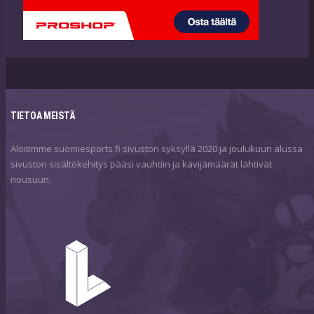
TIETOA MEISTÄ
Aloitimme suomiesports.fi sivuston syksyllä 2020 ja joulukuun alussa
sivuston sisältökehitys pääsi vauhtiin ja kävijämäärät lähtivät
nousuun.