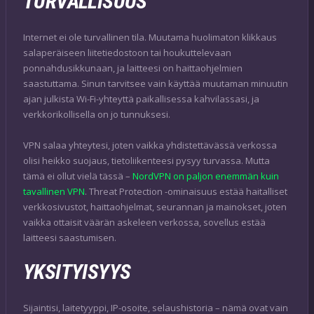
TURVALLISUUS
Internet ei ole turvallinen tila. Muutama huolimaton klikkaus
salaperäiseen liitetiedostoon tai houkuttelevaan
ponnahdusikkunaan, ja laitteesi on haittaohjelmien
saastuttama. Sinun tarvitsee vain käyttää muutaman minuutin
ajan julkista Wi-Fi-yhteyttä paikallisessa kahvilassasi, ja
verkkorikollisella on jo tunnuksesi.
VPN salaa yhteytesi, joten vaikka yhdistettävässä verkossa
olisi heikko suojaus, tietoliikenteesi pysyy turvassa. Mutta
tämä ei ollut vielä tässä –
NordVPN on paljon enemmän kuin
tavallinen VPN
. Threat Protection -ominaisuus estää haitalliset
verkkosivustot, haittaohjelmat, seurannan ja mainokset, joten
vaikka ottaisit väärän askeleen verkossa, sovellus estää
laitteesi saastumisen.
YKSITYISYYS
Sijaintisi, laitetyyppi, IP-osoite, selaushistoria – nämä ovat vain