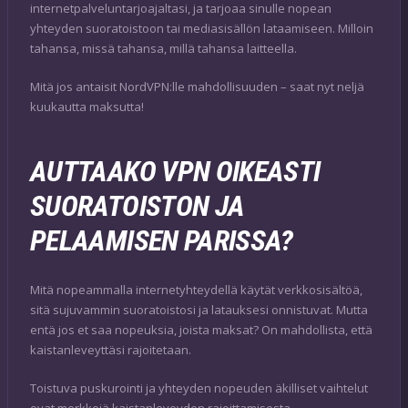
internetpalveluntarjoajaltasi, ja tarjoaa sinulle nopean
yhteyden suoratoistoon tai mediasisällön lataamiseen. Milloin
tahansa, missä tahansa, millä tahansa laitteella.
Mitä jos antaisit NordVPN:lle mahdollisuuden – saat nyt neljä
kuukautta maksutta!
AUTTAAKO VPN OIKEASTI
SUORATOISTON JA
PELAAMISEN PARISSA?
Mitä nopeammalla internetyhteydellä käytät verkkosisältöä,
sitä sujuvammin suoratoistosi ja latauksesi onnistuvat. Mutta
entä jos et saa nopeuksia, joista maksat? On mahdollista, että
kaistanleveyttäsi rajoitetaan.
Toistuva puskurointi ja yhteyden nopeuden äkilliset vaihtelut
ovat merkkejä kaistanleveyden rajoittamisesta.