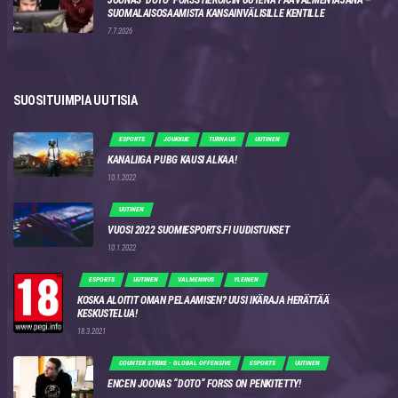
SUOMALAISOSAAMISTA KANSAINVÄLISILLE KENTILLE
7.7.2026
SUOSITUIMPIA UUTISIA
ESPORTS
JOUKKUE
TURNAUS
UUTINEN
KANALIIGA PUBG KAUSI ALKAA!
10.1.2022
UUTINEN
VUOSI 2022 SUOMIESPORTS.FI UUDISTUKSET
10.1.2022
ESPORTS
UUTINEN
VALMENNUS
YLEINEN
KOSKA ALOITIT OMAN PELAAMISEN? UUSI IKÄRAJA HERÄTTÄÄ
KESKUSTELUA!
18.3.2021
COUNTER STRIKE - GLOBAL OFFENSIVE
ESPORTS
UUTINEN
ENCEN JOONAS “DOTO” FORSS ON PENKITETTY!