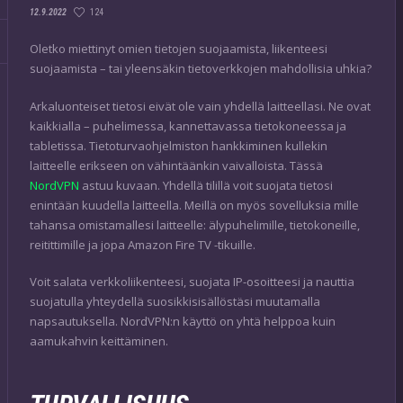
124
12.9.2022
Oletko miettinyt omien tietojen suojaamista, liikenteesi
suojaamista – tai yleensäkin tietoverkkojen mahdollisia uhkia?
Arkaluonteiset tietosi eivät ole vain yhdellä laitteellasi. Ne ovat
kaikkialla – puhelimessa, kannettavassa tietokoneessa ja
tabletissa. Tietoturvaohjelmiston hankkiminen kullekin
laitteelle erikseen on vähintäänkin vaivalloista. Tässä
NordVPN
astuu kuvaan. Yhdellä tilillä voit suojata tietosi
enintään kuudella laitteella. Meillä on myös sovelluksia mille
tahansa omistamallesi laitteelle: älypuhelimille, tietokoneille,
reitittimille ja jopa Amazon Fire TV -tikuille.
Voit salata verkkoliikenteesi, suojata IP-osoitteesi ja nauttia
suojatulla yhteydellä suosikkisisällöstäsi muutamalla
napsautuksella. NordVPN:n käyttö on yhtä helppoa kuin
aamukahvin keittäminen.