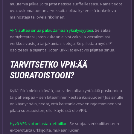
muutamia jälkiä, joita jätät netissä surffaillessasi. Nämä tiedot
ovat uskomattoman arvokkaita, olipa kyseessä tunkeileva
mainostaja tai ovela rikollinen.
VPN auttaa sinua palauttamaan yksityisyytesi
. Se salaa
nettiyhteytesi, joten kukaan ei voi vakoilla vierailemiasi
verkkosivustoja tai jakamiasi tietoja. Se piilottaa myös IP-
osoitteesi ja sijaintisi, joten urkkijat eivät voi jäljittää sinua.
TARVITSETKO VPN:ÄÄ
SUORATOISTOON?
Kyllä! Eikö olekin ikävää, kun video alkaa yhtäkkiä puskuroida
tai pahempaa – sen lataaminen kestää ikuisuuden? Jos sinulle
on käynyt näin, tiedät, että kaistanleveyden rajoittaminen voi
pilata suoratoiston, ellei käytössä ole VPN.
Hyvä VPN voi pelastaa leffaillan
. Se suojaa verkkoliikenteen
ei-toivotuilta urkkijoilta, mukaan lukien