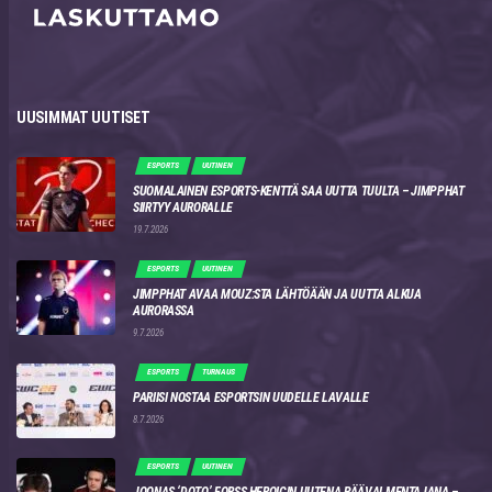
UUSIMMAT UUTISET
ESPORTS
UUTINEN
SUOMALAINEN ESPORTS-KENTTÄ SAA UUTTA TUULTA – JIMPPHAT
SIIRTYY AURORALLE
19.7.2026
ESPORTS
UUTINEN
JIMPPHAT AVAA MOUZ:STA LÄHTÖÄÄN JA UUTTA ALKUA
AURORASSA
9.7.2026
ESPORTS
TURNAUS
PARIISI NOSTAA ESPORTSIN UUDELLE LAVALLE
8.7.2026
ESPORTS
UUTINEN
JOONAS ‘DOTO’ FORSS HEROICIN UUTENA PÄÄVALMENTAJANA –