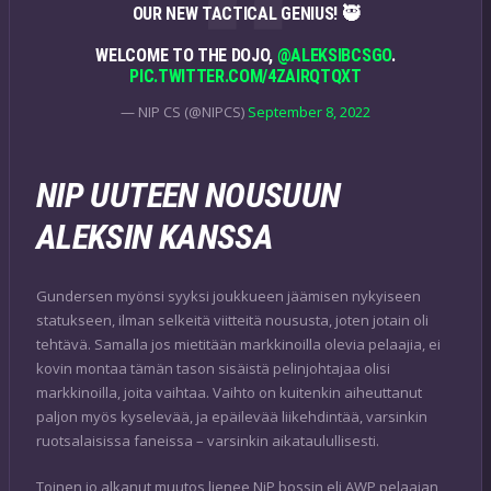
OUR NEW TACTICAL GENIUS! 🥷
WELCOME TO THE DOJO,
@ALEKSIBCSGO
.
PIC.TWITTER.COM/4ZAIRQTQXT
— NIP CS (@NIPCS)
September 8, 2022
NIP UUTEEN NOUSUUN
ALEKSIN KANSSA
Gundersen myönsi syyksi joukkueen jäämisen nykyiseen
statukseen, ilman selkeitä viitteitä noususta, joten jotain oli
tehtävä. Samalla jos mietitään markkinoilla olevia pelaajia, ei
kovin montaa tämän tason sisäistä pelinjohtajaa olisi
markkinoilla, joita vaihtaa. Vaihto on kuitenkin aiheuttanut
paljon myös kyselevää, ja epäilevää liikehdintää, varsinkin
ruotsalaisissa faneissa – varsinkin aikataulullisesti.
Toinen jo alkanut muutos lienee NiP bossin eli AWP pelaajan