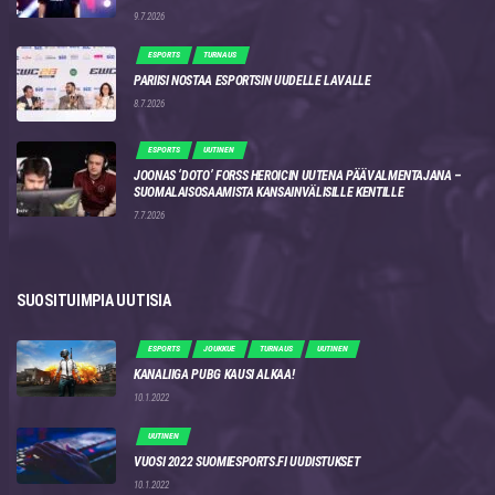
9.7.2026
ESPORTS
TURNAUS
PARIISI NOSTAA ESPORTSIN UUDELLE LAVALLE
8.7.2026
ESPORTS
UUTINEN
JOONAS ‘DOTO’ FORSS HEROICIN UUTENA PÄÄVALMENTAJANA –
SUOMALAISOSAAMISTA KANSAINVÄLISILLE KENTILLE
7.7.2026
SUOSITUIMPIA UUTISIA
ESPORTS
JOUKKUE
TURNAUS
UUTINEN
KANALIIGA PUBG KAUSI ALKAA!
10.1.2022
UUTINEN
VUOSI 2022 SUOMIESPORTS.FI UUDISTUKSET
10.1.2022