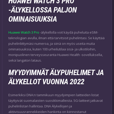
HUAWEI WATCH 3 PRO
-ÄLYKELLOSSA PALJON
OMINAISUUKSIA
Huawei Watch 3 Pro
-älykellolla voit käydä puheluita eSIM-
teknologian avulla, ilman että tarvitsisit puhelintasi. Se käyttää
puhelinliittymäsi numeroa, ja siinä on myös useita muita
ominaisuuksia, kuten 100 urheilutilaa sisä- ja ulkotiloihin,
monipuolinen terveysseuranta Huawei Health -sovelluksella,
sekä langaton lataus.
MYYDYIMNÄT ÄLYPUHELIMET JA
ÄLYKELLOT VUONNA 2022
Esimerkiksi DNA:n tammikuun myydyimpien laitteiden listat
täyttyivät suomalaisten suosikkimalleista. 5G-laitteet jatkavat
puhelinlistan hallintaa. DNA Älykellojen ja
aktiivisuusrannekkeiden hankinta on kiinnostanut