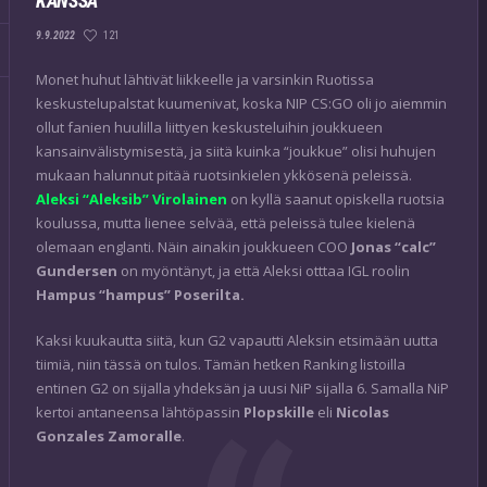
KANSSA
121
9.9.2022
Monet huhut lähtivät liikkeelle ja varsinkin Ruotissa
keskustelupalstat kuumenivat, koska NIP CS:GO oli jo aiemmin
ollut fanien huulilla liittyen keskusteluihin joukkueen
kansainvälistymisestä, ja siitä kuinka “joukkue” olisi huhujen
mukaan halunnut pitää ruotsinkielen ykkösenä peleissä.
Aleksi “Aleksib” Virolainen
on kyllä saanut opiskella ruotsia
koulussa, mutta lienee selvää, että peleissä tulee kielenä
olemaan englanti. Näin ainakin joukkueen COO
Jonas “calc”
Gundersen
on myöntänyt, ja että Aleksi otttaa IGL roolin
Hampus “hampus” Poserilta.
Kaksi kuukautta siitä, kun G2 vapautti Aleksin etsimään uutta
tiimiä, niin tässä on tulos. Tämän hetken Ranking listoilla
entinen G2 on sijalla yhdeksän ja uusi NiP sijalla 6. Samalla NiP
kertoi antaneensa lähtöpassin
Plopskille
eli
Nicolas
Gonzales Zamoralle
.