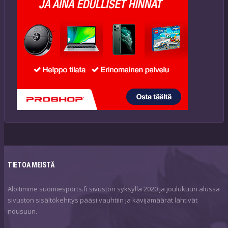
TIETOA MEISTÄ
Aloitimme suomiesports.fi sivuston syksyllä 2020 ja joulukuun alussa
sivuston sisältökehitys pääsi vauhtiin ja kävijämäärät lähtivät
nousuun.