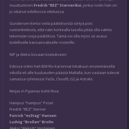
muuttuminen
Fredrik “⁠REZ⁠” Sterneriksi
, jonka roolin hän on
jo ottanut edellisissä otteluissa.
Gundersen kertoi vielä päätöksestä siirtyä pois
ruotsinkielestä, että näin korkealla tasolla pitää olla valmis
tekemään isoja päätöksiä. Tämä voi olla myös se avaus
todelliselle kansainväliselle rosterille.
NiP ja Aleksi kovaan koetukseen
Edessä onkin heti IEM Rio karsinnat lokakuun ensimmäisellä
viikolla eli alle kuukauden päästä Maltalla, kun vastaan tulevat
samassa ryhmässä: FaZe, Cloud9, G2 ja Astralis.
Ninjas in Pyjamas kohti Rioa:
Hampus “⁠hampus⁠” Poser
Fredrik “⁠REZ⁠” Sterner
Patrick “⁠es3tag⁠” Hansen
Ludvig “⁠Brollan⁠” Brolin
Aleksi “⁠Aleksib⁠” Virolainen