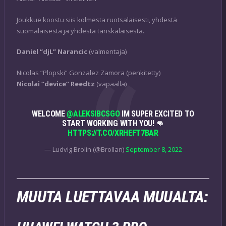
Joukkue koostu siis kolmesta ruotsalaisesti, yhdestä
suomalaisesta ja yhdestä tanskalaisesta.
Daniel “⁠djL⁠” Narancic
(valmentaja)
Nicolas “⁠Plopski⁠” Gonzalez Zamora (penkitetty)
Nicolai “⁠device⁠” Reedtz
(vapaalla)
WELCOME
@ALEKSIBCSGO
IM SUPER EXCITED TO
START WORKING WITH YOU! 👊
HTTPS://T.CO/XRHEFT7BAR
— Ludvig Brolin (@Brollan)
September 8, 2022
MUUTA LUETTAVAA MUUALTA: