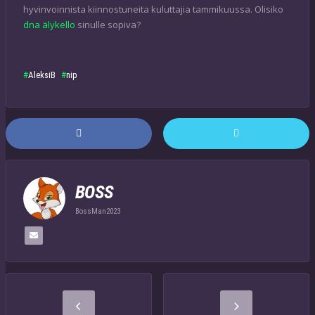
hyvinvoinnista kiinnostuneita kuluttajia tammikuussa. Olisiko
dna älykello
sinulle sopiva?
AleksiB
nip
BOSS
BossMan2023