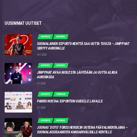
UUSIMMAT UUTISET
ESPORTS
UUTINEN
SUOMALAINEN ESPORTS-KENTTÄ SAA UUTTA TUULTA – JIMPPHAT
SIIRTYY AURORALLE
19.7.2026
ESPORTS
UUTINEN
JIMPPHAT AVAA MOUZ:STA LÄHTÖÄÄN JA UUTTA ALKUA
AURORASSA
9.7.2026
ESPORTS
TURNAUS
PARIISI NOSTAA ESPORTSIN UUDELLE LAVALLE
8.7.2026
ESPORTS
UUTINEN
JOONAS ‘DOTO’ FORSS HEROICIN UUTENA PÄÄVALMENTAJANA –
SUOMALAISOSAAMISTA KANSAINVÄLISILLE KENTILLE