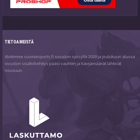
TIETOA MEISTÄ
Aloitimme suomiesports.fi sivuston syksyllä 2020 ja joulukuun alussa
sivuston sisältökehitys pääsi vauhtiin ja kävijämäärät lähtivät
nousuun.