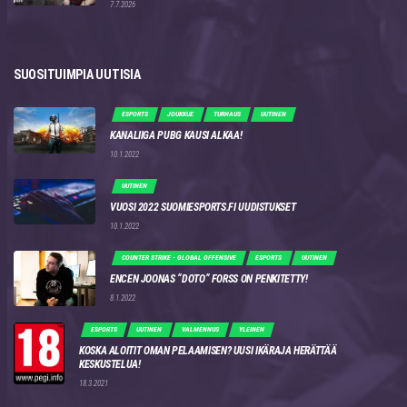
7.7.2026
SUOSITUIMPIA UUTISIA
ESPORTS
JOUKKUE
TURNAUS
UUTINEN
KANALIIGA PUBG KAUSI ALKAA!
10.1.2022
UUTINEN
VUOSI 2022 SUOMIESPORTS.FI UUDISTUKSET
10.1.2022
COUNTER STRIKE - GLOBAL OFFENSIVE
ESPORTS
UUTINEN
ENCEN JOONAS “DOTO” FORSS ON PENKITETTY!
8.1.2022
ESPORTS
UUTINEN
VALMENNUS
YLEINEN
KOSKA ALOITIT OMAN PELAAMISEN? UUSI IKÄRAJA HERÄTTÄÄ
KESKUSTELUA!
18.3.2021