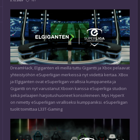
107
2.12.2020
DreamHack, Elgiganten eli meillä tuttu Gigantti ja Xbox pelaavat
yhteistyöhön eSuperliigan merkeissä nyt viidettä kertaa. XBox
ja Elgiganten ovat eSuperliigan virallisia kumppaneita ja
Gigantti on nyt varustanut Xboxin kanssa eSuperliiga studion
sekä pelaajien harjoitushuoneet konsoleineen. Mys HyperX
on nimetty eSuperliigan viralliseksi kumppaniksi. eSuperliigan
tuolit toimittaa L33T-Gaming