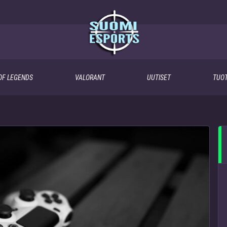
OF LEGENDS
VALORANT
UUTISET
TUOT