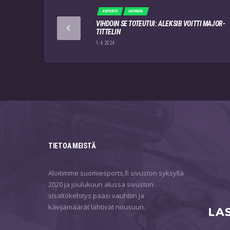
ESPORTS
UUTINEN
VIHDOIN SE TOTEUTUI: ALEKSIB VOITTI MAJOR-
TITTELIN
1.4.2024
TIETOA MEISTÄ
Aloitimme suomiesports.fi sivuston syksyllä
2020 ja joulukuun alussa sivuston
sisältökehitys pääsi vauhtiin ja
kävijämäärät lähtivät nousuun.