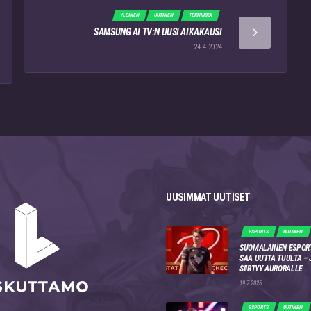
YLEINEN
UUTINEN
TEKNIIKKA
SAMSUNG AI TV:N UUSI AIKAKAUSI
24.4.2024
UUSIMMAT UUTISET
ESPORTS
UUTINEN
SUOMALAINEN ESPOR
SAA UUTTA TUULTA –
SIIRTYY AURORALLE
19.7.2026
ESPORTS
UUTINEN