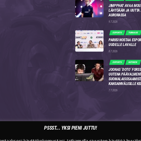
JIMPPHAT AVAA MOU
LÄHTÖÄÄN JA UUTTA
AURORASSA
9.7.2026
ESPORTS
TURNAUS
PARIISI NOSTAA ESPO
UUDELLE LAVALLE
8.7.2026
ESPORTS
UUTINEN
JOONAS ‘DOTO’ FORSS
UUTENA PÄÄVALMENT
SUOMALAISOSAAMIST
KANSAINVÄLISILLE KE
7.7.2026
PSSST... YKSI PIENI JUTTU!
TWITTER
INSTAGRAM
TWITCH
antaaksesi käyttökokemustasi. Jatkamalla sivuston käyttöä hyväk
SUOMIESPORTSFI
SUOMIESPORTS
SUOMIESPORTS