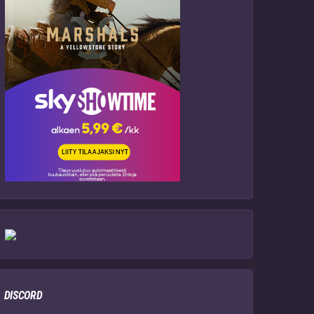
DISCORD