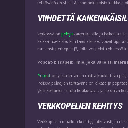
tehtävänä on yhdistää samankaltaisia karkkeja pi
VIIHDETTÄ KAIKENIKÄISI
Verkossa on
pelejä
kaikenikäisille ja kaikenlaisill
seikkailupeleistä, kun taas aikuiset voivat uppou
runsaasti perhepelejä, joita voi pelata yhdessä 
Popcat-kissapeli: Ilmiö, joka valloitti intern
Popcat
on yksinkertainen mutta koukuttava peli, 
Pelissä pelaajien tehtävänä on klikata ja popittaa
yksinkertainen mutta koukuttava, ja se onkin ker
VERKKOPELIEN KEHITYS
Verkkopelien maailma kehittyy jatkuvasti, ja uusia