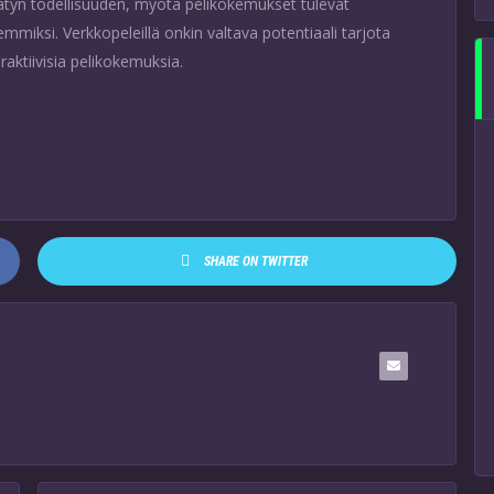
isätyn todellisuuden, myötä pelikokemukset tulevat
miksi. Verkkopeleillä onkin valtava potentiaali tarjota
raktiivisia pelikokemuksia.
SHARE ON TWITTER