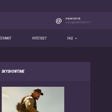
@
OTA YHTEYTTÄ
GAMER@SUOMIESPORTS.FI
EVINKIT
YHTEYDET
FAQ
SKYSHOWTIME