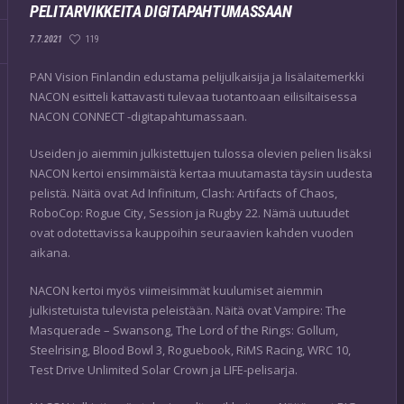
PELITARVIKKEITA DIGITAPAHTUMASSAAN
119
7.7.2021
PAN Vision Finlandin edustama pelijulkaisija ja lisälaitemerkki
NACON esitteli kattavasti tulevaa tuotantoaan eilisiltaisessa
NACON CONNECT -digitapahtumassaan.
Useiden jo aiemmin julkistettujen tulossa olevien pelien lisäksi
NACON kertoi ensimmäistä kertaa muutamasta täysin uudesta
pelistä. Näitä ovat Ad Infinitum, Clash: Artifacts of Chaos,
RoboCop: Rogue City, Session ja Rugby 22. Nämä uutuudet
ovat odotettavissa kauppoihin seuraavien kahden vuoden
aikana.
NACON kertoi myös viimeisimmät kuulumiset aiemmin
julkistetuista tulevista peleistään. Näitä ovat Vampire: The
Masquerade – Swansong, The Lord of the Rings: Gollum,
Steelrising, Blood Bowl 3, Roguebook, RiMS Racing, WRC 10,
Test Drive Unlimited Solar Crown ja LIFE-pelisarja.