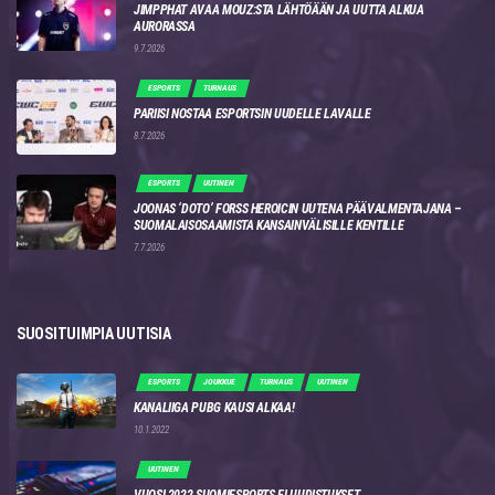
JIMPPHAT AVAA MOUZ:STA LÄHTÖÄÄN JA UUTTA ALKUA
AURORASSA
9.7.2026
ESPORTS
TURNAUS
PARIISI NOSTAA ESPORTSIN UUDELLE LAVALLE
8.7.2026
ESPORTS
UUTINEN
JOONAS ‘DOTO’ FORSS HEROICIN UUTENA PÄÄVALMENTAJANA –
SUOMALAISOSAAMISTA KANSAINVÄLISILLE KENTILLE
7.7.2026
SUOSITUIMPIA UUTISIA
ESPORTS
JOUKKUE
TURNAUS
UUTINEN
KANALIIGA PUBG KAUSI ALKAA!
10.1.2022
UUTINEN
VUOSI 2022 SUOMIESPORTS.FI UUDISTUKSET