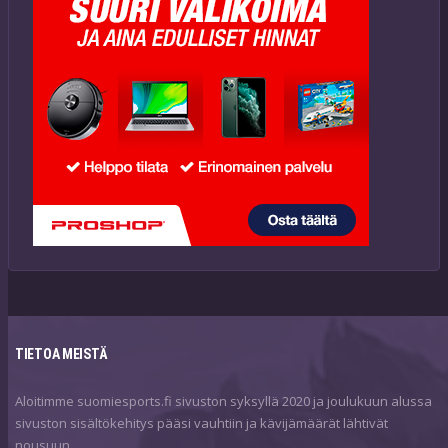
TIETOA MEISTÄ
Aloitimme suomiesports.fi sivuston syksyllä 2020 ja joulukuun alussa
sivuston sisältökehitys pääsi vauhtiin ja kävijämäärät lähtivät
nousuun.