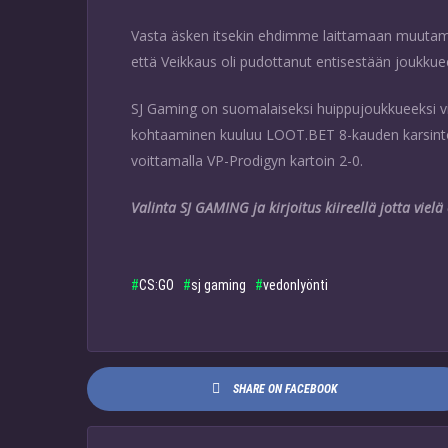
Vasta äsken itsekin ehdimme laittamaan muutam
että Veikkaus oli pudottanut entisestään joukkue
SJ Gaming on suomalaiseksi huippujoukkueeksi vie
kohtaaminen kuuluu LOOT.BET 8-kauden karsintoihi
voittamalla VP-Prodigyn kartoin 2-0.
Valinta SJ GAMING ja kirjoitus kiireellä jotta vielä 
CS:GO
sj gaming
vedonlyönti
SHARE ON FACEBOOK