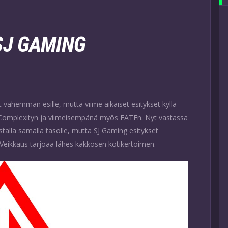
SJ GAMING
 vähemmän esille, mutta viime aikaiset esitykset kyllä
a Complexityn ja viimeisempänä myös FATEn. Nyt vastassa
stalla samalla tasolle, mutta SJ Gaming esitykset
Veikkaus tarjoaa lähes kakkosen kotikertoimen.