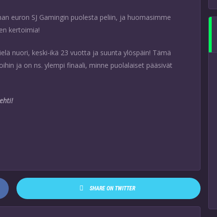
an euron SJ Gamingin puolesta peliin, ja huomasimme
en kertoimia!
lä nuori, keski-ikä 23 vuotta ja suunta ylöspäin! Tämä
n ja on ns. ylempi finaali, minne puolalaiset pääsivät
ehti!
SHARE ON TWITTER