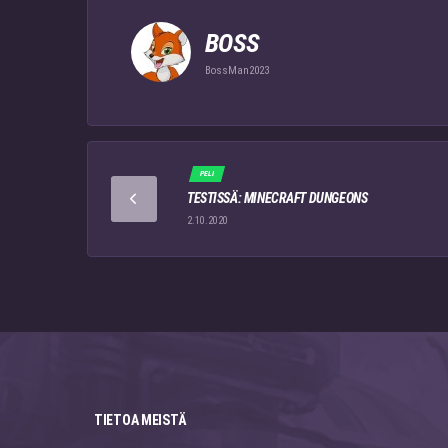
BOSS
BossMan2023
PELI
TESTISSÄ: MINECRAFT DUNGEONS
2.10.2020
TIETOA MEISTÄ