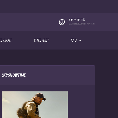
@
OTA YHTEYTTÄ
GAMER@SUOMIESPORTS.FI
EVINKIT
YHTEYDET
FAQ
SKYSHOWTIME