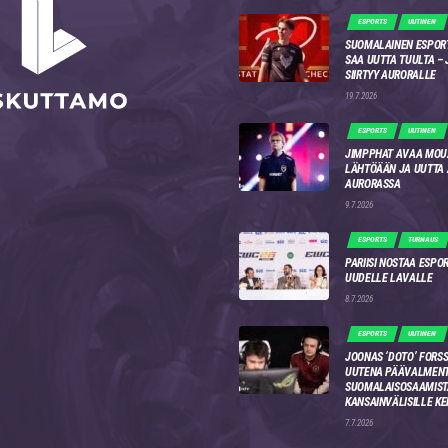
ESPORTS
UUTINEN
SUOMALAINEN ESPOR
SAA UUTTA TUULTA –
SIIRTYY AURORALLE
19.7.2026
ESPORTS
UUTINEN
JIMPPHAT AVAA MOU
LÄHTÖÄÄN JA UUTTA
AURORASSA
9.7.2026
ESPORTS
TURNAUS
PARIISI NOSTAA ESPO
UUDELLE LAVALLE
8.7.2026
ESPORTS
UUTINEN
JOONAS ‘DOTO’ FORSS
UUTENA PÄÄVALMENT
SUOMALAISOSAAMIST
KANSAINVÄLISILLE KE
7.7.2026