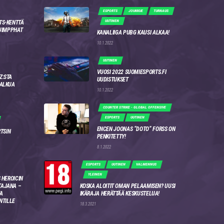
ESPORTS
JOUKKUE
TURNAUS
UUTINEN
TS-KENTTÄ
 JIMPPHAT
KANALIIGA PUBG KAUSI ALKAA!
10.1.2022
UUTINEN
VUOSI 2022 SUOMIESPORTS.FI
Z:STA
UUDISTUKSET
 ALKUA
10.1.2022
COUNTER STRIKE - GLOBAL OFFENSIVE
ESPORTS
UUTINEN
ENCEN JOONAS “DOTO” FORSS ON
RTSIN
PENKITETTY!
8.1.2022
ESPORTS
UUTINEN
VALMENNUS
YLEINEN
 HEROICIN
AJANA –
KOSKA ALOITIT OMAN PELAAMISEN? UUSI
A
IKÄRAJA HERÄTTÄÄ KESKUSTELUA!
NTILLE
18.3.2021