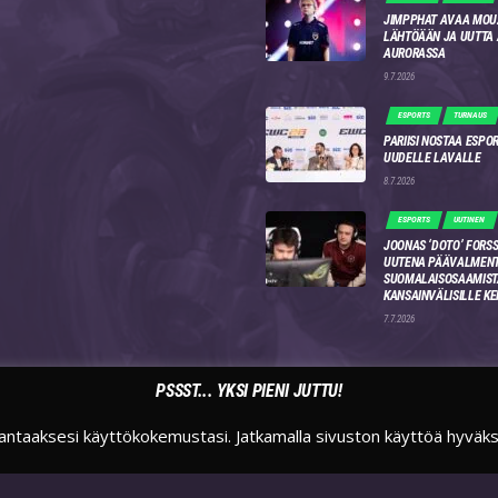
JIMPPHAT AVAA MOU
LÄHTÖÄÄN JA UUTTA
AURORASSA
9.7.2026
ESPORTS
TURNAUS
PARIISI NOSTAA ESPO
UUDELLE LAVALLE
8.7.2026
ESPORTS
UUTINEN
JOONAS ‘DOTO’ FORSS
UUTENA PÄÄVALMENT
SUOMALAISOSAAMIST
KANSAINVÄLISILLE KE
7.7.2026
PSSST... YKSI PIENI JUTTU!
antaaksesi käyttökokemustasi. Jatkamalla sivuston käyttöä hyväk
TWITTER
INSTAGRAM
TWITCH
SUOMIESPORTSFI
SUOMIESPORTS
SUOMIESPORTS