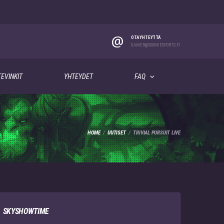
@
OTA YHTEYTTÄ
GAMER@SUOMIESPORTS.FI
EVINKIT
YHTEYDET
FAQ
HOME
UUTISET
TRIVIAL PURSUIT LIVE
SKYSHOWTIME