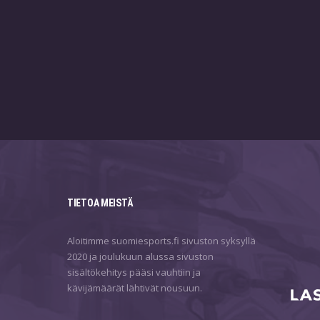
TIETOA MEISTÄ
Aloitimme suomiesports.fi sivuston syksyllä
2020 ja joulukuun alussa sivuston
sisältökehitys pääsi vauhtiin ja
kävijämäärät lähtivät nousuun.