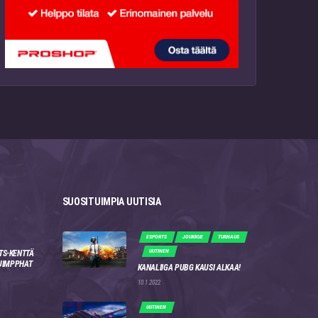
SUOSITUIMPIA UUTISIA
ESPORTS
JOUKKUE
TURNAUS
UUTINEN
TS-KENTTÄ
 JIMPPHAT
KANALIIGA PUBG KAUSI ALKAA!
10.1.2022
UUTINEN