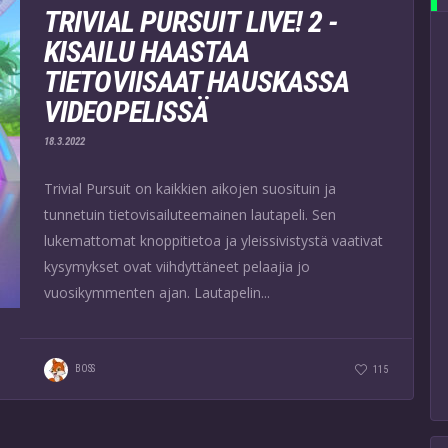
TRIVIAL PURSUIT LIVE! 2 -
KISAILU HAASTAA
TIETOVIISAAT HAUSKASSA
VIDEOPELISSÄ
18.3.2022
Trivial Pursuit on kaikkien aikojen suosituin ja
tunnetuin tietovisailuteemainen lautapeli. Sen
lukemattomat knoppitietoa ja yleissivistystä vaativat
kysymykset ovat viihdyttäneet pelaajia jo
vuosikymmenten ajan. Lautapelin...
BOSS
115