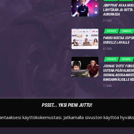
JIMPPHAT AVAA MOU
LÄHTÖÄÄN JA UUTTA
AURORASSA
9.7.2026
ESPORTS
TURNAUS
PARIISI NOSTAA ESPO
UUDELLE LAVALLE
8.7.2026
ESPORTS
UUTINEN
JOONAS ‘DOTO’ FORSS
UUTENA PÄÄVALMENT
SUOMALAISOSAAMIST
KANSAINVÄLISILLE KE
7.7.2026
PSSST... YKSI PIENI JUTTU!
antaaksesi käyttökokemustasi. Jatkamalla sivuston käyttöä hyväk
TWITTER
INSTAGRAM
TWITCH
SUOMIESPORTSFI
SUOMIESPORTS
SUOMIESPORTS