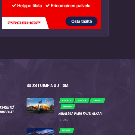
SUOSITUIMPIA UUTISIA
ESPORTS
JOUKKUE
TURNAUS
UUTINEN
TS-KENTTÄ
 JIMPPHAT
KANALIIGA PUBG KAUSI ALKAA!
10.1.2022
UUTINEN