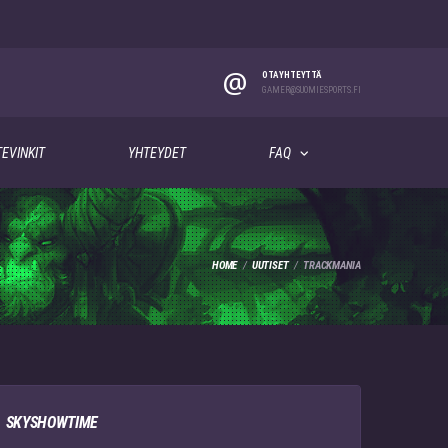
@
OTA YHTEYTTÄ
GAMER@SUOMIESPORTS.FI
EVINKIT
YHTEYDET
FAQ
HOME
UUTISET
TRACKMANIA
SKYSHOWTIME