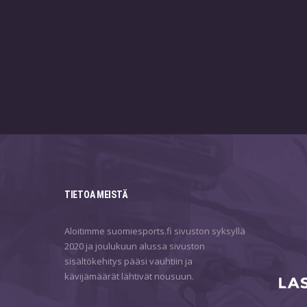
TIETOA MEISTÄ
Aloitimme suomiesports.fi sivuston syksyllä
2020 ja joulukuun alussa sivuston
sisältökehitys pääsi vauhtiin ja
kävijämäärät lähtivät nousuun.