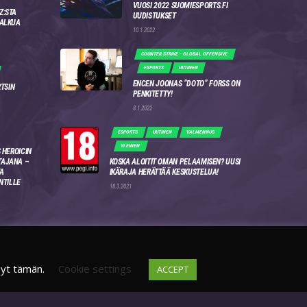
VUOSI 2022 SUOMIESPORTS.FI
Z:STA
UUDISTUKSET
 ALKUA
10.1.2022
COUNTER STRIKE - GLOBAL OFFENSIVE
ESPORTS
UUTINEN
ENCEN JOONAS “DOTO” FORSS ON
RTSIN
PENKITETTY!
8.1.2022
ESPORTS
UUTINEN
VALMENNUS
YLEINEN
 HEROICIN
AJANA –
KOSKA ALOITIT OMAN PELAAMISEN? UUSI
A
IKÄRAJA HERÄTTÄÄ KESKUSTELUA!
NTILLE
18.3.2021
syt tämän.
Cookie settings
ACCEPT
DISCORD
FI
4WSEK9X